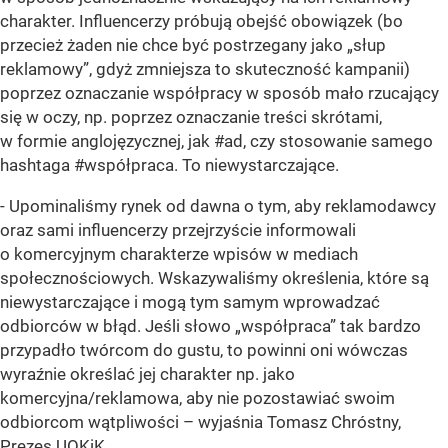
charakter. Influencerzy próbują obejść obowiązek (bo
przecież żaden nie chce być postrzegany jako „słup
reklamowy”, gdyż zmniejsza to skuteczność kampanii)
poprzez oznaczanie współpracy w sposób mało rzucający
się w oczy, np. poprzez oznaczanie treści skrótami,
w formie anglojęzycznej, jak #ad, czy stosowanie samego
hashtaga #współpraca. To niewystarczające.
- Upominaliśmy rynek od dawna o tym, aby reklamodawcy
oraz sami influencerzy przejrzyście informowali
o komercyjnym charakterze wpisów w mediach
społecznościowych. Wskazywaliśmy określenia, które są
niewystarczające i mogą tym samym wprowadzać
odbiorców w błąd. Jeśli słowo „współpraca” tak bardzo
przypadło twórcom do gustu, to powinni oni wówczas
wyraźnie określać jej charakter np. jako
komercyjna/reklamowa, aby nie pozostawiać swoim
odbiorcom wątpliwości – wyjaśnia Tomasz Chróstny,
Prezes UOKiK.