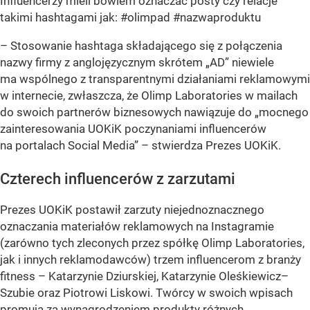
Influencerzy mieli bowiem oznaczać posty czy relacje
takimi hashtagami jak: #olimpad #nazwaproduktu
– Stosowanie hashtaga składającego się z połączenia
nazwy firmy z anglojęzycznym skrótem „AD” niewiele
ma wspólnego z transparentnymi działaniami reklamowymi
w internecie, zwłaszcza, że Olimp Laboratories w mailach
do swoich partnerów biznesowych nawiązuje do „mocnego
zainteresowania UOKiK poczynaniami influencerów
na portalach Social Media” – stwierdza Prezes UOKiK.
Czterech influencerów z zarzutami
Prezes UOKiK postawił zarzuty niejednoznacznego
oznaczania materiałów reklamowych na Instagramie
(zarówno tych zleconych przez spółkę Olimp Laboratories,
jak i innych reklamodawców) trzem influencerom z branży
fitness – Katarzynie Dziurskiej, Katarzynie Oleśkiewicz–
Szubie oraz Piotrowi Liskowi. Twórcy w swoich wpisach
promują za wynagrodzeniem produkty różnych