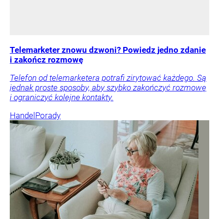
Telemarketer znowu dzwoni? Powiedz jedno zdanie
i zakończ rozmowę
Telefon od telemarketera potrafi zirytować każdego. Są
jednak proste sposoby, aby szybko zakończyć rozmowę
i ograniczyć kolejne kontakty.
Handel
Porady