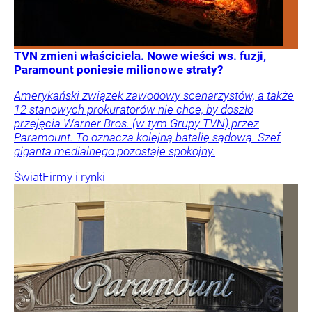
TVN zmieni właściciela. Nowe wieści ws. fuzji,
Paramount poniesie milionowe straty?
Amerykański związek zawodowy scenarzystów, a także
12 stanowych prokuratorów nie chce, by doszło
przejęcia Warner Bros. (w tym Grupy TVN) przez
Paramount. To oznacza kolejną batalię sądową. Szef
giganta medialnego pozostaje spokojny.
Świat
Firmy i rynki