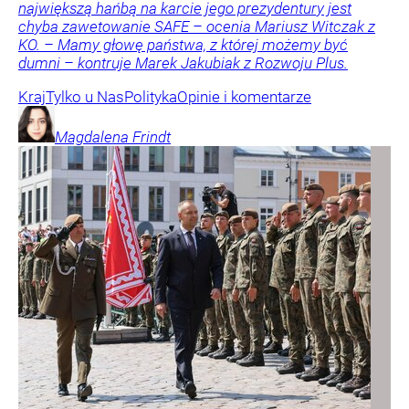
największą hańbą na karcie jego prezydentury jest
chyba zawetowanie SAFE – ocenia Mariusz Witczak z
KO. – Mamy głowę państwa, z której możemy być
dumni – kontruje Marek Jakubiak z Rozwoju Plus.
Kraj
Tylko u Nas
Polityka
Opinie i komentarze
Magdalena
Frindt