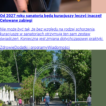
Od 2027 roku sanatoria będą kuracjuszy leczyć inaczej!
Celowane zabiegi
Nie może być tak, że bez względu na rodzaj schorzenia,
kuracjusze w sanatoriach otrzymują ten sam zestaw
świadczeń. Konieczna jest zmiana dotychczasowej praktyki.
Zdrowie
Dodatki i programy
Wiadomości