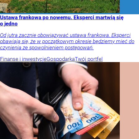
Ustawa frankowa po nowemu. Eksperci martwią się
o jedno
Od jutra zacznie obowiązywać ustawa frankowa. Eksperci
obawiają się, że w początkowym okresie będziemy mieć do
czynienia ze spowolnieniem postępowań.
Finanse i inwestycje
Gospodarka
Twój portfel