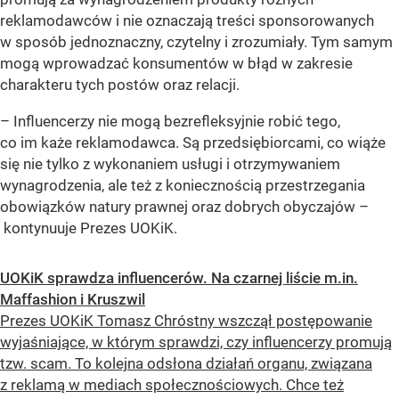
reklamodawców i nie oznaczają treści sponsorowanych
w sposób jednoznaczny, czytelny i zrozumiały. Tym samym
mogą wprowadzać konsumentów w błąd w zakresie
charakteru tych postów oraz relacji.
– Influencerzy nie mogą bezrefleksyjnie robić tego,
co im każe reklamodawca. Są przedsiębiorcami, co wiąże
się nie tylko z wykonaniem usługi i otrzymywaniem
wynagrodzenia, ale też z koniecznością przestrzegania
obowiązków natury prawnej oraz dobrych obyczajów –
kontynuuje Prezes UOKiK.
UOKiK sprawdza influencerów. Na czarnej liście m.in.
Maffashion i Kruszwil
Prezes UOKiK Tomasz Chróstny wszczął postępowanie
wyjaśniające, w którym sprawdzi, czy influencerzy promują
tzw. scam. To kolejna odsłona działań organu, związana
z reklamą w mediach społecznościowych. Chce też