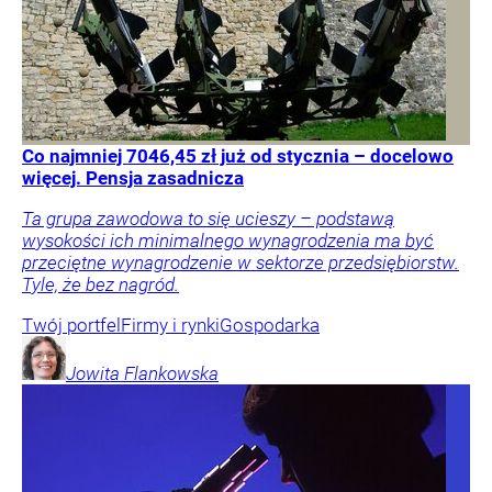
Co najmniej 7046,45 zł już od stycznia – docelowo
więcej. Pensja zasadnicza
Ta grupa zawodowa to się ucieszy – podstawą
wysokości ich minimalnego wynagrodzenia ma być
przeciętne wynagrodzenie w sektorze przedsiębiorstw.
Tyle, że bez nagród.
Twój portfel
Firmy i rynki
Gospodarka
Jowita
Flankowska