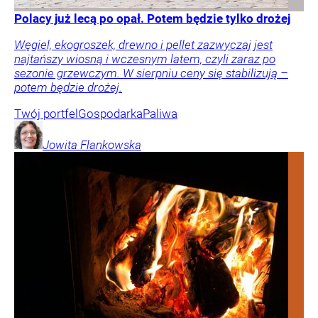
Polacy już lecą po opał. Potem będzie tylko drożej
Węgiel, ekogroszek, drewno i pellet zazwyczaj jest
najtańszy wiosną i wczesnym latem, czyli zaraz po
sezonie grzewczym. W sierpniu ceny się stabilizują –
potem będzie drożej.
Twój portfel
Gospodarka
Paliwa
Jowita
Flankowska