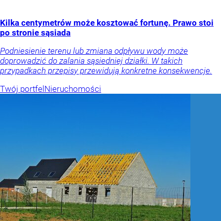
Kilka centymetrów może kosztować fortunę. Prawo stoi
po stronie sąsiada
Podniesienie terenu lub zmiana odpływu wody może
doprowadzić do zalania sąsiedniej działki. W takich
przypadkach przepisy przewidują konkretne konsekwencje.
Twój portfel
Nieruchomości