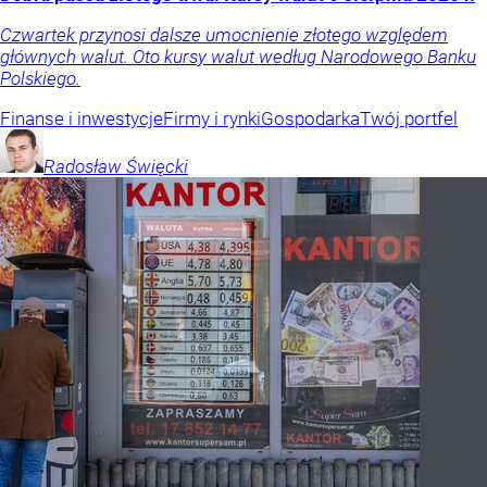
Czwartek przynosi dalsze umocnienie złotego względem
głównych walut. Oto kursy walut według Narodowego Banku
Polskiego.
Finanse i inwestycje
Firmy i rynki
Gospodarka
Twój portfel
Radosław
Święcki