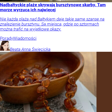
Nadbałtyckie plaże skrywają bursztynowe skarby. Tam
morze wyrzuca ich najwięcej
Nie każda plaża nad Bałtykiem daje takie same szanse na
znalezienie bursztynu. Są miejsca, gdzie po sztormach
można trafić na wyjątkowe okazy.
Porady
Wiadomości
Beata Anna
Święcicka