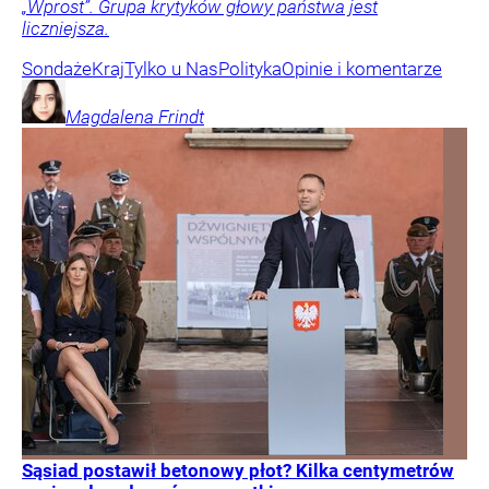
„Wprost”. Grupa krytyków głowy państwa jest
liczniejsza.
Sondaże
Kraj
Tylko u Nas
Polityka
Opinie i komentarze
Magdalena
Frindt
Sąsiad postawił betonowy płot? Kilka centymetrów