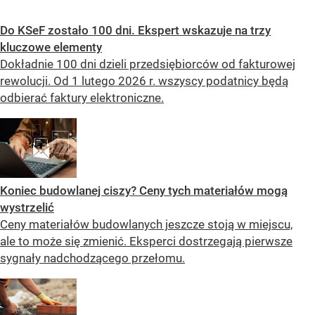
Do KSeF zostało 100 dni. Ekspert wskazuje na trzy
kluczowe elementy
Dokładnie 100 dni dzieli przedsiębiorców od fakturowej
rewolucji. Od 1 lutego 2026 r. wszyscy podatnicy będą
odbierać faktury elektroniczne.
Koniec budowlanej ciszy? Ceny tych materiałów mogą
wystrzelić
Ceny materiałów budowlanych jeszcze stoją w miejscu,
ale to może się zmienić. Eksperci dostrzegają pierwsze
sygnały nadchodzącego przełomu.