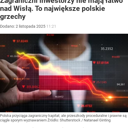
Zagraniczni inwestorzy nie mają łatwo
nad Wisłą. To największe polskie
grzechy
Dodano:
2
listopada
2025
11:21
Polska przyciąga zagraniczny kapitał, ale przeszkody proceduralne i prawne są
ciągle sporym wyznawaniem
Źródło:
Shutterstock
/
Natanael Ginting