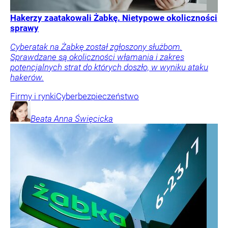
Hakerzy zaatakowali Żabkę. Nietypowe okoliczności
sprawy
Cyberatak na Żabkę został zgłoszony służbom.
Sprawdzane są okoliczności włamania i zakres
potencjalnych strat do których doszło, w wyniku ataku
hakerów.
Firmy i rynki
Cyberbezpieczeństwo
Beata Anna
Święcicka