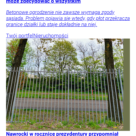
może zdecydować o wszystkim
Betonowe ogrodzenie nie zawsze wymaga zgody
sąsiada. Problem pojawia się wtedy, gdy płot przekracza
granicę działki lub staje dokładnie na niej.
Twój portfel
Nieruchomości
Nawrocki w rocznicę prezydentury przypomniał