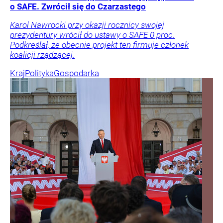
o SAFE. Zwrócił się do Czarzastego
Karol Nawrocki przy okazji rocznicy swojej
prezydentury wrócił do ustawy o SAFE 0 proc.
Podkreślał, że obecnie projekt ten firmuje członek
koalicji rządzącej.
Kraj
Polityka
Gospodarka