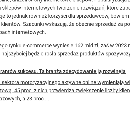
h sklepów internetowych tworzenie rozwiązań, które za
cje to jednak również korzyści dla sprzedawców, bowiem 
lientów. Szacunki wskazują, że obecnie sprzedaż za p
pach internetowych.
go rynku e-commerce wyniesie 162 mld zł, zaś w 2023 r
e najszybciej będzie rosła sprzedaż produktów spożywczyc
arantów sukcesu. Ta branża zdecydowanie ją rozwinęła
z sektora motoryzacyjnego aktywne online wymieniają w
etową. 45 proc. z nich potwierdza zwiększenie liczby kli
ażowych, a 23 proc....