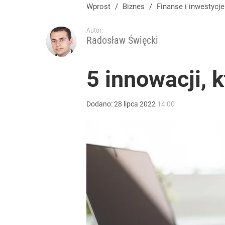
Wprost
/
Biznes
/
Finanse i inwestycje
Autor:
Radosław Święcki
5 innowacji, 
Dodano:
28
lipca
2022
14:00