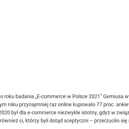
go roku badania „E-commerce w Polsce 2021” Gemiusa wyn
łym roku przynajmniej raz online kupowało 77 proc. ankie
2020 był dla e-commerce niezwykle istotny, gdyż w zwi
wnież ci, którzy byli dotąd sceptyczni – przerzuciło się