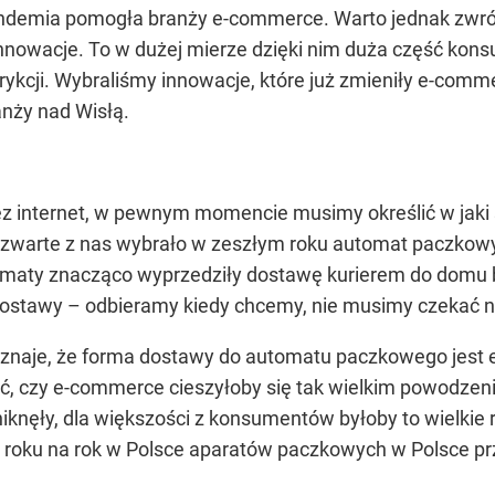
andemia pomogła branży e-commerce. Warto jednak zwróc
nnowacje. To w dużej mierze dzięki nim duża część kon
trykcji. Wybraliśmy innowacje, które już zmieniły e-comme
nży nad Wisłą.
z internet, w pewnym momencie musimy określić w jaki
zwarte z nas wybrało w zeszłym roku automat paczkowy, 
maty znacząco wyprzedziły dostawę kurierem do domu bą
ostawy – odbieramy kiedy chcemy, nie musimy czekać na 
yznaje, że forma dostawy do automatu paczkowego jest
ć, czy e-commerce cieszyłoby się tak wielkim powodzen
iknęły, dla większości z konsumentów byłoby to wielkie 
 roku na rok w Polsce aparatów paczkowych w Polsce przy