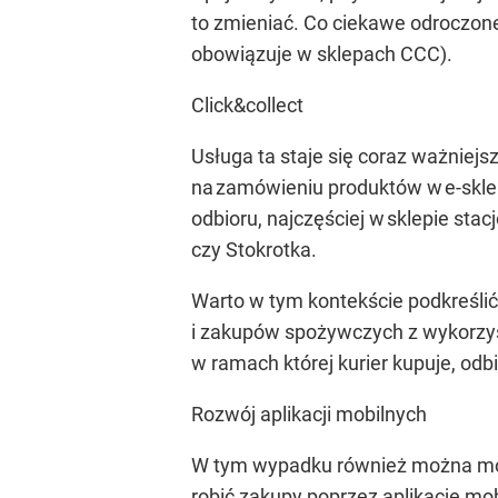
to zmieniać. Co ciekawe odroczone
obowiązuje w sklepach CCC).
Click&collect
Usługa ta staje się coraz ważnie
na zamówieniu produktów w e-sklep
odbioru, najczęściej w sklepie sta
czy Stokrotka.
Warto w tym kontekście podkreśli
i zakupów spożywczych z wykorzyst
w ramach której kurier kupuje, odb
Rozwój aplikacji mobilnych
W tym wypadku również można mówi
robić zakupy poprzez aplikacje mob