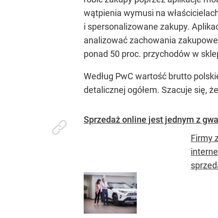
wątpienia wymusi na właścicielac
i spersonalizowane zakupy. Aplika
analizować zachowania zakupowe k
ponad 50 proc. przychodów w skle
Według PwC wartość brutto polskie
detalicznej ogółem. Szacuje się, ż
Sprzedaż online jest jednym z gw
Firmy 
intern
sprzed