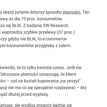
j okazji pytanie dotyczy sposobu
płatności.
Ten
zowy aż dla 75 proc. konsumetów.
cza się BLIK. Z badania SW Research
 wyprzedza szybkie przelewy (37 proc.)
, czy gdyby nie BLIK, to e-commerce
część konsumentów przyjęłaby z żalem.
wierdzi, że to tylko kwestia czasu. Jeśli ów
droczone płatności oznaczają, że klient
ci – coś na kształt kupowania „na zeszyt”
pcji nie ma co się specjalnie rozpisywać – ileż
bądź dłużej przed wypłatą.
rnetowe, ale według prognoz będzie się