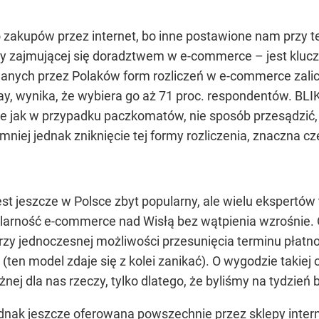
zakupów przez internet, bo inne postawione nam przy te
rmy zajmującej się doradztwem w e-commerce – jest kluc
owanych przez Polaków form rozliczeń w e-commerce zali
, wynika, że wybiera go aż 71 proc. respondentów. BLIK
bnie jak w przypadku paczkomatów, nie sposób przesądzić
mniej jednak zniknięcie tej formy rozliczenia, znaczna 
st jeszcze w Polsce zbyt popularny, ale wielu ekspertów t
arność e-commerce nad Wisłą bez wątpienia wzrośnie. O
zy jednoczesnej możliwości przesunięcia terminu płatnoś
en model zdaje się z kolei zanikać). O wygodzie takiej o
ej dla nas rzeczy, tylko dlatego, że byliśmy na tydzień 
 jednak jeszcze oferowana powszechnie przez sklepy inte