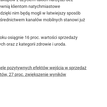
pewnią klientom natychmiastowe
dzięki nim będą mogli w łatwiejszy sposób
ośrednictwem kanałów mobilnych stanowi już
oku osiągnie 16 proc. wartości sprzedaży
h oraz z kategorii zdrowie i uroda.
iele pozytywnych efektów wejścia w sprzedaż
entów, 27 proc. zwiększenie wyników