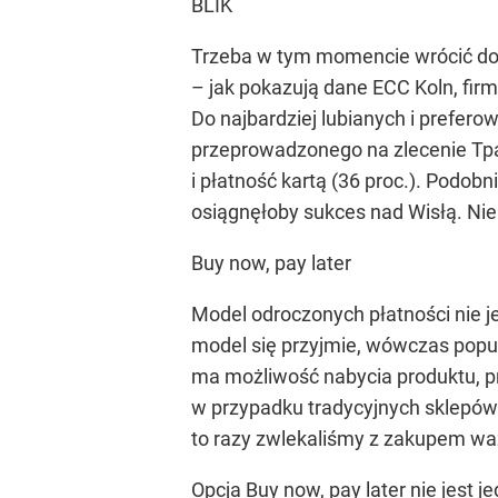
BLIK
Trzeba w tym momencie wrócić do 
– jak pokazują dane ECC Koln, fi
Do najbardziej lubianych i prefer
przeprowadzonego na zlecenie Tpay
i płatność kartą (36 proc.). Podo
osiągnęłoby sukces nad Wisłą. Nie
Buy now, pay later
Model odroczonych płatności nie je
model się przyjmie, wówczas popul
ma możliwość nabycia produktu, pr
w przypadku tradycyjnych sklepów (t
to razy zwlekaliśmy z zakupem ważn
Opcja Buy now, pay later nie jest