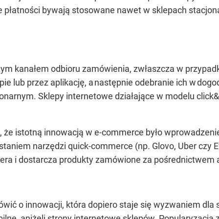
 płatności bywają stosowane nawet w sklepach stacjona
jszym kanałem odbioru zamówienia, zwłaszcza w przypad
ie lub przez aplikację, a następnie odebranie ich w do
cjonarnym. Sklepy internetowe działające w modelu click&
ć, że istotną innowacją w e-commerce było wprowadzeni
aniem narzędzi quick-commerce (np. Glovo, Uber czy Ever
iera i dostarcza produkty zamówione za pośrednictwem ap
ć o innowacji, która dopiero staje się wyzwaniem dla
ilne, aniżeli strony internetowe sklepów. Popularyzacja