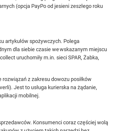
rnych (opcja PayPo od jesieni zeszłego roku
ku artykułów spożywczych. Polega
godnym dla siebie czasie we wskazanym miejscu
collect uruchomiły m.in. sieci SPAR, Żabka,
e rozwiązań z zakresu dowozu posiłków
li). Jest to usługa kurierska na żądanie,
likacji mobilnej.
 sprzedawców. Konsumenci coraz częściej wolą
 zakupów z użyciem takich narzędzi bez