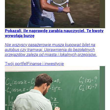
Pokazali, ile naprawdę zarabia nauczyciel. Te kwoty
wywołają burzę
Nie wszyscy pasażerowie muszą kupować bilet na
autobus czy tramwaj. Uprawnienia do bezpłatnych
przejazdów zależą od miasta i lokalnych przepisów.
Twój portfel
Finanse i inwestycje