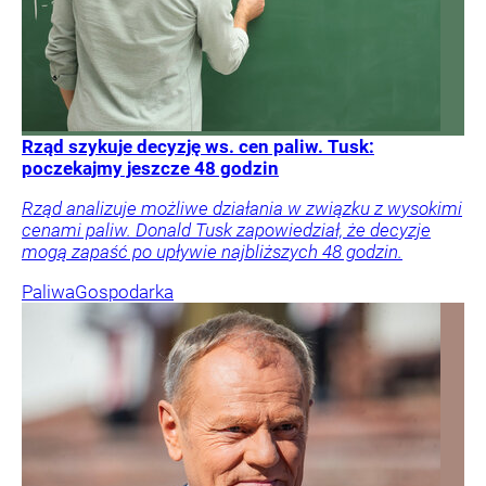
Rząd szykuje decyzję ws. cen paliw. Tusk:
poczekajmy jeszcze 48 godzin
Rząd analizuje możliwe działania w związku z wysokimi
cenami paliw. Donald Tusk zapowiedział, że decyzje
mogą zapaść po upływie najbliższych 48 godzin.
Paliwa
Gospodarka