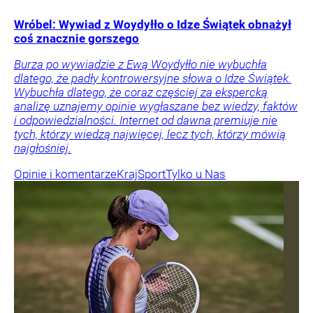
Wróbel: Wywiad z Woydyłło o Idze Świątek obnażył
coś znacznie gorszego
Burza po wywiadzie z Ewą Woydyłło nie wybuchła
dlatego, że padły kontrowersyjne słowa o Idze Świątek.
Wybuchła dlatego, że coraz częściej za ekspercką
analizę uznajemy opinie wygłaszane bez wiedzy, faktów
i odpowiedzialności. Internet od dawna premiuje nie
tych, którzy wiedzą najwięcej, lecz tych, którzy mówią
najgłośniej.
Opinie i komentarze
Kraj
Sport
Tylko u Nas