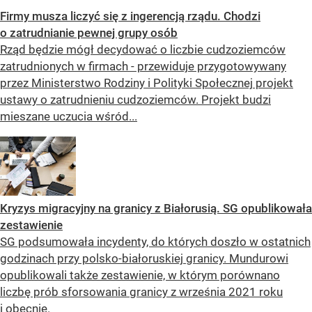
Firmy musza liczyć się z ingerencją rządu. Chodzi
o zatrudnianie pewnej grupy osób
Rząd będzie mógł decydować o liczbie cudzoziemców
zatrudnionych w firmach - przewiduje przygotowywany
przez Ministerstwo Rodziny i Polityki Społecznej projekt
ustawy o zatrudnieniu cudzoziemców. Projekt budzi
mieszane uczucia wśród...
Kryzys migracyjny na granicy z Białorusią. SG opublikowała
zestawienie
SG podsumowała incydenty, do których doszło w ostatnich
godzinach przy polsko-białoruskiej granicy. Mundurowi
opublikowali także zestawienie, w którym porównano
liczbę prób sforsowania granicy z września 2021 roku
i obecnie.