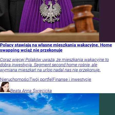
Polacy stawiają na własne mieszkania wakacyjne. Home
swapping wciąż nie przekonuje
Coraz więcej Polaków uważa, że mieszkania wakacyjne to
dobra inwestycja. Segment second home rośnie, ale
wymiana mieszkań na urlop nadal nas nie przekonuje.
Nieruchomości
Twój portfel
Finanse i inwestycje
Beata Anna
Święcicka