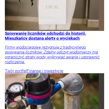
Spisywanie liczników odchodzi do historii.
Mieszkańcy dostaną alerty o wyciekach
Firmy wodociągowe rezygnują z tradycyjnego
spisywania liczników. Zdalny odczyt wodomierzy ma
ograniczyć straty wody, wykrywać awarie i usprawnić
rozliczenia.
Twój portfel
Finanse i inwestycje