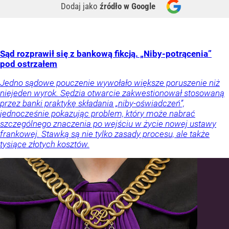
Dodaj jako
źródło w Google
Sąd rozprawił się z bankową fikcją. „Niby-potrącenia”
pod ostrzałem
Jedno sądowe pouczenie wywołało większe poruszenie niż
niejeden wyrok. Sędzia otwarcie zakwestionował stosowaną
przez banki praktykę składania „niby-oświadczeń”,
jednocześnie pokazując problem, który może nabrać
szczególnego znaczenia po wejściu w życie nowej ustawy
frankowej. Stawką są nie tylko zasady procesu, ale także
tysiące złotych kosztów.