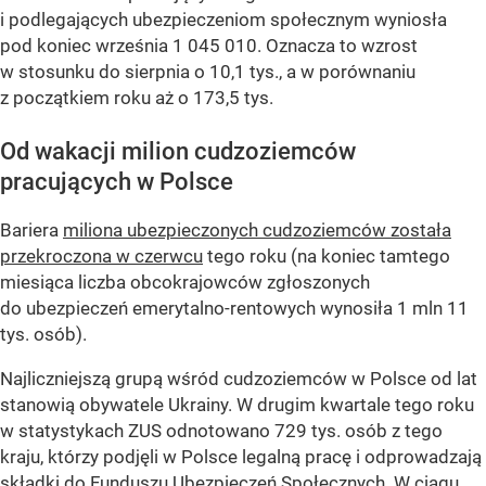
i podlegających ubezpieczeniom społecznym wyniosła
pod koniec września 1 045 010. Oznacza to wzrost
w stosunku do sierpnia o 10,1 tys., a w porównaniu
z początkiem roku aż o 173,5 tys.
Od wakacji milion cudzoziemców
pracujących w Polsce
Bariera
miliona ubezpieczonych cudzoziemców została
przekroczona w czerwcu
tego roku (na koniec tamtego
miesiąca liczba obcokrajowców zgłoszonych
do ubezpieczeń emerytalno-rentowych wynosiła 1 mln 11
tys. osób).
Najliczniejszą grupą wśród cudzoziemców w Polsce od lat
stanowią obywatele Ukrainy. W drugim kwartale tego roku
w statystykach ZUS odnotowano 729 tys. osób z tego
kraju, którzy podjęli w Polsce legalną pracę i odprowadzają
składki do Funduszu Ubezpieczeń Społecznych. W ciągu