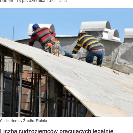
Dodano:
13
października
2022
14:00
Cudzoziemcy
Źródło:
Pixinio
Liczba cudzoziemców pracujących legalnie