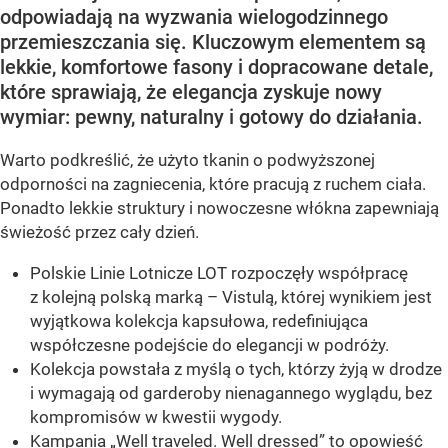
odpowiadają na wyzwania wielogodzinnego
przemieszczania się. Kluczowym elementem są
lekkie, komfortowe fasony i dopracowane detale,
które sprawiają, że elegancja zyskuje nowy
wymiar: pewny, naturalny i gotowy do działania.
Warto podkreślić, że użyto tkanin o podwyższonej
odporności na zagniecenia, które pracują z ruchem ciała.
Ponadto lekkie struktury i nowoczesne włókna zapewniają
świeżość przez cały dzień.
Polskie Linie Lotnicze LOT rozpoczęły współpracę
z kolejną polską marką – Vistulą, której wynikiem jest
wyjątkowa kolekcja kapsułowa, redefiniująca
współczesne podejście do elegancji w podróży.
Kolekcja powstała z myślą o tych, którzy żyją w drodze
i wymagają od garderoby nienagannego wyglądu, bez
kompromisów w kwestii wygody.
Kampania „Well traveled. Well dressed” to opowieść