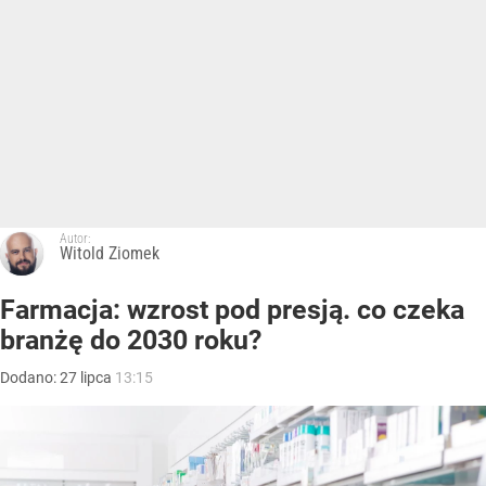
Autor:
Witold Ziomek
Farmacja: wzrost pod presją. co czeka
branżę do 2030 roku?
Dodano:
27
lipca
13:15