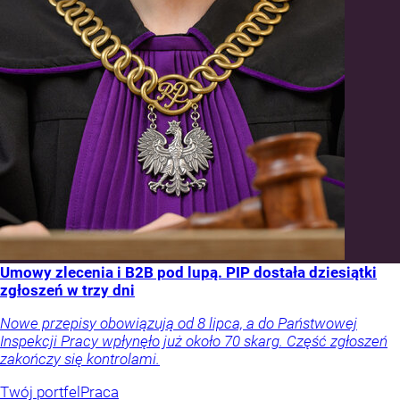
Umowy zlecenia i B2B pod lupą. PIP dostała dziesiątki
zgłoszeń w trzy dni
Nowe przepisy obowiązują od 8 lipca, a do Państwowej
Inspekcji Pracy wpłynęło już około 70 skarg. Część zgłoszeń
zakończy się kontrolami.
Twój portfel
Praca