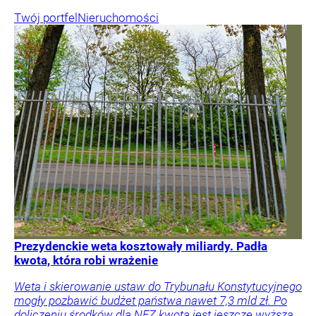
Twój portfel
Nieruchomości
Prezydenckie weta kosztowały miliardy. Padła
kwota, która robi wrażenie
Weta i skierowanie ustaw do Trybunału Konstytucyjnego
mogły pozbawić budżet państwa nawet 7,3 mld zł. Po
doliczeniu środków dla NFZ kwota jest jeszcze wyższa.