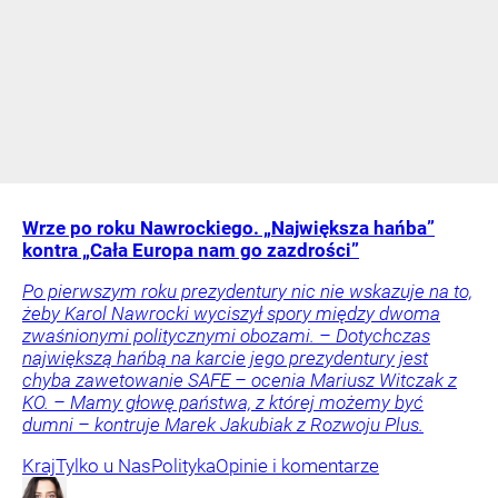
Wrze po roku Nawrockiego. „Największa hańba”
kontra „Cała Europa nam go zazdrości”
Po pierwszym roku prezydentury nic nie wskazuje na to,
żeby Karol Nawrocki wyciszył spory między dwoma
zwaśnionymi politycznymi obozami. – Dotychczas
największą hańbą na karcie jego prezydentury jest
chyba zawetowanie SAFE – ocenia Mariusz Witczak z
KO. – Mamy głowę państwa, z której możemy być
dumni – kontruje Marek Jakubiak z Rozwoju Plus.
Kraj
Tylko u Nas
Polityka
Opinie i komentarze