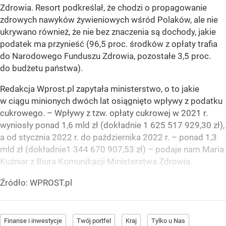
Zdrowia. Resort podkreślał, że chodzi o propagowanie
zdrowych nawyków żywieniowych wśród Polaków, ale nie
ukrywano również, że nie bez znaczenia są dochody, jakie
podatek ma przynieść (96,5 proc. środków z opłaty trafia
do Narodowego Funduszu Zdrowia, pozostałe 3,5 proc.
do budżetu państwa).
Redakcja Wprost.pl zapytała ministerstwo, o to jakie
w ciągu minionych dwóch lat osiągnięto wpływy z podatku
cukrowego.
– Wpływy z tzw. opłaty cukrowej w 2021 r.
wyniosły ponad 1,6 mld zł (dokładnie 1 625 517 929,30 zł),
a od stycznia 2022 r. do października 2022 r. – ponad 1,3
mld zł (dokładnie1 344 670 907,53 zł) –
podaje nam Maria
Kuźniar z Biura Komunikacji Ministerstwa Zdrowia.
Źródło:
WPROST.pl
Finanse i inwestycje
Twój portfel
Kraj
Tylko u Nas