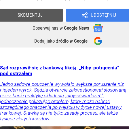
SKOMENTUJ
UDOSTĘPNIJ
Obserwuj nas
w
Google News
Dodaj jako
źródło w Google
Sąd rozprawił się z bankową fikcją. „Niby-potrącenia”
pod ostrzałem
Jedno sądowe pouczenie wywołało większe poruszenie niż
niejeden wyrok. Sędzia otwarcie zakwestionował stosowaną
przez banki praktykę składania „niby-oświadczeń”,
jednocześnie pokazując problem, który może nabrać
szczególnego znaczenia po wejściu w życie nowej ustawy
frankowej. Stawką są nie tylko zasady procesu, ale także
tysiące złotych kosztów.