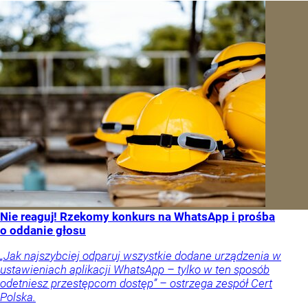
Nie reaguj! Rzekomy konkurs na WhatsApp i prośba
o oddanie głosu
„Jak najszybciej odparuj wszystkie dodane urządzenia w
ustawieniach aplikacji WhatsApp – tylko w ten sposób
odetniesz przestępcom dostęp” – ostrzega zespół Cert
Polska.