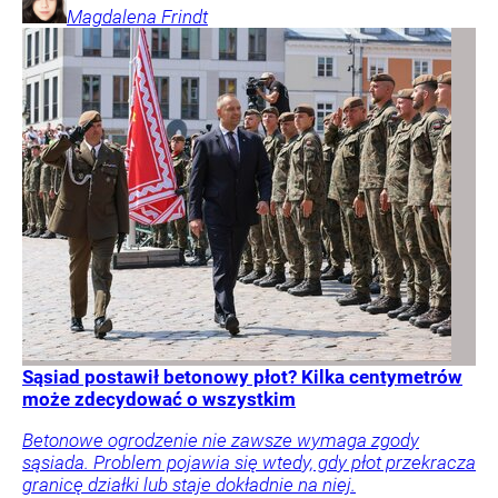
Magdalena
Frindt
Sąsiad postawił betonowy płot? Kilka centymetrów
może zdecydować o wszystkim
Betonowe ogrodzenie nie zawsze wymaga zgody
sąsiada. Problem pojawia się wtedy, gdy płot przekracza
granicę działki lub staje dokładnie na niej.