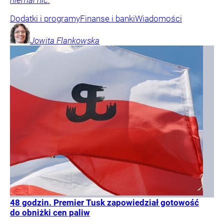
niemal nic.
Dodatki i programy
Finanse i banki
Wiadomości
Jowita
Flankowska
48 godzin. Premier Tusk zapowiedział gotowość
do obniżki cen paliw