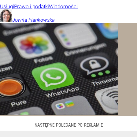
Usługi
Prawo i podatki
Wiadomości
Jowita
Flankowska