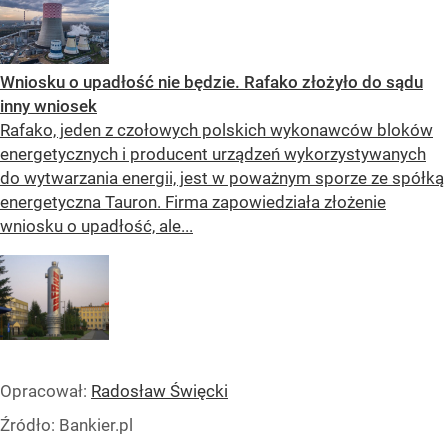
Wniosku o upadłość nie będzie. Rafako złożyło do sądu
inny wniosek
Rafako, jeden z czołowych polskich wykonawców bloków
energetycznych i producent urządzeń wykorzystywanych
do wytwarzania energii, jest w poważnym sporze ze spółką
energetyczna Tauron. Firma zapowiedziała złożenie
wniosku o upadłość, ale...
Opracował:
Radosław Święcki
Źródło:
Bankier.pl