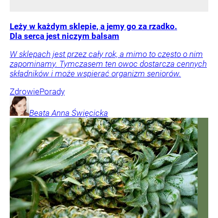
Leży w każdym sklepie, a jemy go za rzadko.
Dla serca jest niczym balsam
W sklepach jest przez cały rok, a mimo to często o nim
zapominamy. Tymczasem ten owoc dostarcza cennych
składników i może wspierać organizm seniorów.
Zdrowie
Porady
Beata Anna
Święcicka