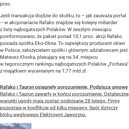
proc.
Jeśli transakcja dojdzie do skutku, to – jak zauważa portal
– w akcjonariacie Rafako znajdzie się kolejny miliarder
z listy najbogatszych Polaków. W zeszłym miesiącu
poinformowano, że pakiet ponad 10,1 proc. akcji Rafako
posiada spółka Eko-Okna. To największy producent okien
w Polsce, założycielem spółki i głównym udziałowcem jest
Mateusz Kłoska, plasujący się na 34. miejscu
w tegorocznym rankingu najbogatszych Polaków „Forbesa"
z majątkiem wycenianym na 1,77 mld zł.
Rafako i Tauron osiągnęły porozumienie. Podpiszą umowę
Rafako i Tauron zawarły w końcu porozumienie. Ostateczne
warunki ugody mają zostać podpisane 28 lutego. Firmy
pozostają w konflikcie od kilku miesięcy. Spór dotyczy
bloku węglowego Elektrowni Jaworzno.