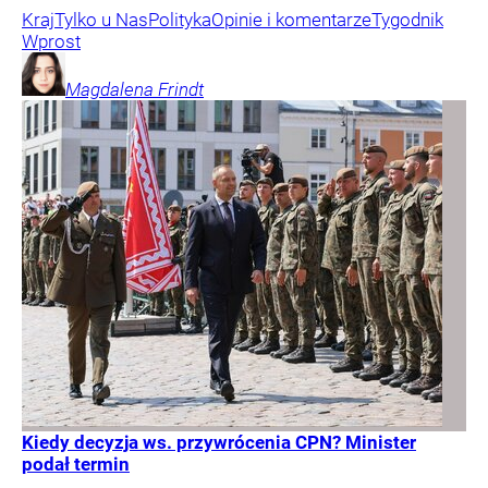
Kraj
Tylko u Nas
Polityka
Opinie i komentarze
Tygodnik
Wprost
Magdalena
Frindt
Kiedy decyzja ws. przywrócenia CPN? Minister
podał termin