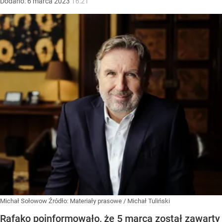
Dodano:
6
marca
2023
16:21
Michał Sołowow
Źródło:
Materiały prasowe
/
Michał Tuliński
Rafako poinformowało, że 5 marca został zawarty