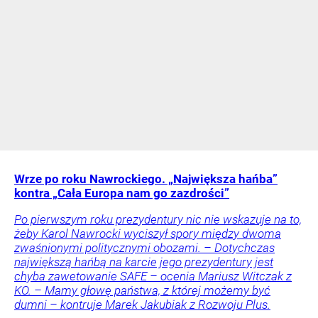
Wrze po roku Nawrockiego. „Największa hańba”
kontra „Cała Europa nam go zazdrości”
Po pierwszym roku prezydentury nic nie wskazuje na to,
żeby Karol Nawrocki wyciszył spory między dwoma
zwaśnionymi politycznymi obozami. – Dotychczas
największą hańbą na karcie jego prezydentury jest
chyba zawetowanie SAFE – ocenia Mariusz Witczak z
KO. – Mamy głowę państwa, z której możemy być
dumni – kontruje Marek Jakubiak z Rozwoju Plus.