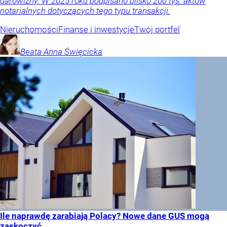
darowizny. W 2025 roku podpisano blisko 200 tys. aktów
notarialnych dotyczących tego typu transakcji.
Nieruchomości
Finanse i inwestycje
Twój portfel
Beata Anna
Święcicka
Ile naprawdę zarabiają Polacy? Nowe dane GUS mogą
zaskoczyć