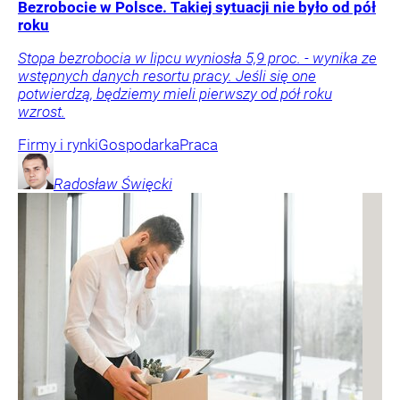
Bezrobocie w Polsce. Takiej sytuacji nie było od pół
roku
Stopa bezrobocia w lipcu wyniosła 5,9 proc. - wynika ze
wstępnych danych resortu pracy. Jeśli się one
potwierdzą, będziemy mieli pierwszy od pół roku
wzrost.
Firmy i rynki
Gospodarka
Praca
Radosław
Święcki