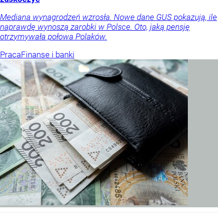
Mediana wynagrodzeń wzrosła. Nowe dane GUS pokazują, ile
naprawdę wynoszą zarobki w Polsce. Oto, jaką pensję
otrzymywała połowa Polaków.
Praca
Finanse i banki