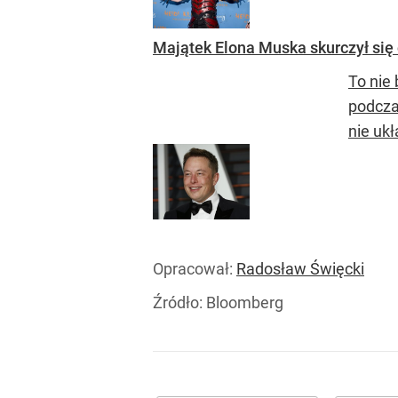
Majątek Elona Muska skurczył się 
To nie
podcza
nie ukł
Opracował:
Radosław Święcki
Źródło:
Bloomberg