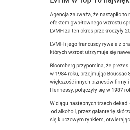
Agencja zauważa, że nastąpiło to n
efektem gwałtownego wzrostu sprz
LVMH za ten okres przekroczyły 20
LVMH i jego francuscy rywale z br
których wzrost utrzymuje się naw
Bloomberg przypomina, że prezes 
w 1984 roku, przejmując Boussac Sa
większość innych biznesów firmy i 
Hennessy, połączyły się w 1987 ro
W ciągu następnych trzech dekad —
od alkoholi, przez galanterię skór
się kluczowym rynkiem, otwierając