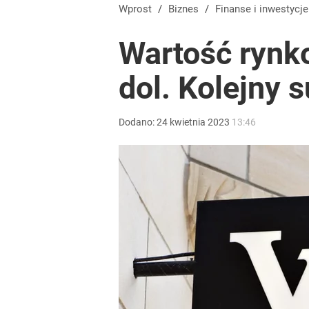
Wprost
/
Biznes
/
Finanse i inwestycje
Wartość rynk
dol. Kolejny 
Dodano:
24
kwietnia
2023
13:46