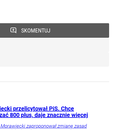
SKOMENTUJ
ecki przelicytował PiS. Chce
zać 800 plus, daje znacznie więcej
 Morawiecki zaproponował zmianę zasad