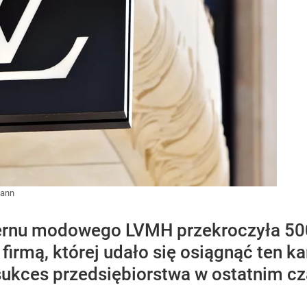
mann
rnu modowego LVMH przekroczyła 500 m
firmą, której udało się osiągnąć ten k
sukces przedsiębiorstwa w ostatnim cz