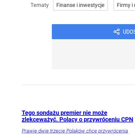
Finanse i inwestycje
Firmy i 
UDO
Tego sondażu premier nie może
zlekceważyć. Polacy o przywróceniu CPN
Prawie dwie trzecie Polaków chce przywrócenia