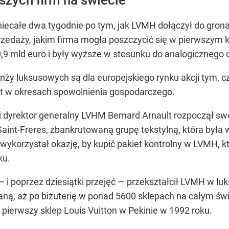
iecałe dwa tygodnie po tym, jak LVMH dołączył do grona 
edaży, jakim firma mogła poszczycić się w pierwszym k
,9 mld euro i były wyższe w stosunku do analogicznego o
anży luksusowych są dla europejskiego rynku akcji tym, 
et w okresach spowolnienia gospodarczego.
i dyrektor generalny LVHM Bernard Arnault rozpoczął s
int-Freres, zbankrutowaną grupę tekstylną, która była w
wykorzystał okazję, by kupić pakiet kontrolny w LVMH, kt
ku.
 i poprzez dziesiątki przejęć — przekształcił LVMH w l
zaną, aż po biżuterię w ponad 5600 sklepach na całym świ
 pierwszy sklep Louis Vuitton w Pekinie w 1992 roku.