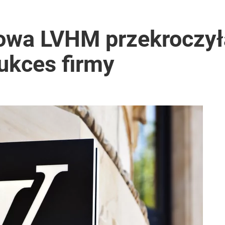
owa LVHM przekroczył
sukces firmy