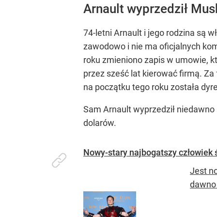
Arnault wyprzedził Mus
74-letni Arnault i jego rodzina s
zawodowo i nie ma oficjalnych kom
roku zmieniono zapis w umowie, kt
przez sześć lat kierować firmą. Za
na początku tego roku została dy
Sam Arnault wyprzedził niedawno 
dolarów.
Nowy-stary najbogatszy człowiek 
Jest n
dawno 