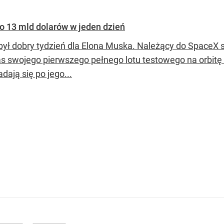
o 13 mld dolarów w jeden dzień
 był dobry tydzień dla Elona Muska. Należący do SpaceX
s swojego pierwszego pełnego lotu testowego na orbitę
adają się po jego...