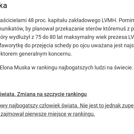
ka
ą właścicielami 48 proc. kapitału zakładowego LVMH. Pom
unikatów, by planował przekazanie sterów któremuś z pi
óry wydłużył z 75 do 80 lat maksymalny wiek prezesa L
 faworytkę do przejęcia schedy po ojcu uważana jest najst
rektorem generalnym koncernu.
Elona Muska w rankingu najbogatszych ludzi na świecie.
świata. Zmiana na szczycie rankingu
owy najbogatszy człowiek świata. Nie jest to jednak zupe
zajmował pierwsze miejsce w rankingu.