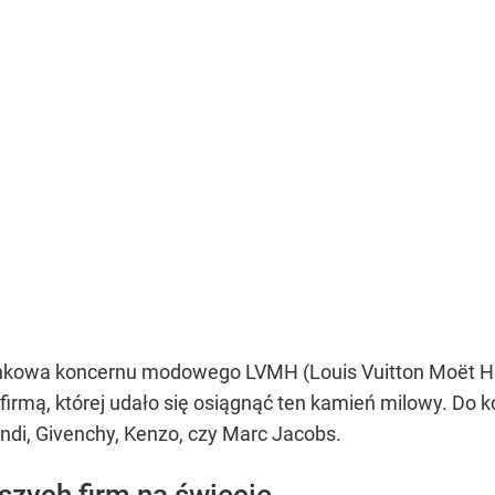
ynkowa koncernu modowego LVMH (Louis Vuitton Moët He
 firmą, której udało się osiągnąć ten kamień milowy. Do
Fendi, Givenchy, Kenzo, czy Marc Jacobs.
zych firm na świecie