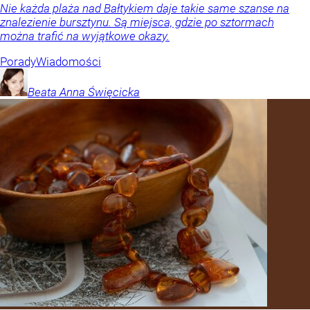
Nie każda plaża nad Bałtykiem daje takie same szanse na
znalezienie bursztynu. Są miejsca, gdzie po sztormach
można trafić na wyjątkowe okazy.
Porady
Wiadomości
Beata Anna
Święcicka