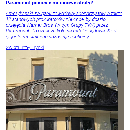
Paramount poniesie milionowe straty?
Amerykański związek zawodowy scenarzystów, a także
12 stanowych prokuratorów nie chce, by doszło
przejęcia Warner Bros. (w tym Grupy TVN) przez
Paramount. To oznacza kolejną batalię sądową. Szef
giganta medialnego pozostaje spokojny.
Świat
Firmy i rynki