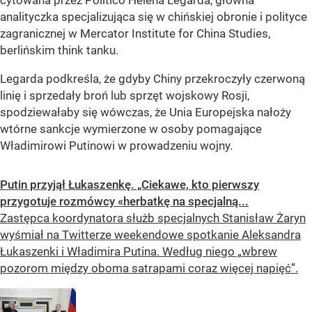
cytowana przez Politico Helena Legarda, główna
analityczka specjalizująca się w chińskiej obronie i polityce
zagranicznej w Mercator Institute for China Studies,
berlińskim think tanku.
Legarda podkreśla, że gdyby Chiny przekroczyły czerwoną
linię i sprzedały broń lub sprzęt wojskowy Rosji,
spodziewałaby się wówczas, że Unia Europejska nałoży
wtórne sankcje wymierzone w osoby pomagające
Władimirowi Putinowi w prowadzeniu wojny.
Putin przyjął Łukaszenkę. „Ciekawe, kto pierwszy
przygotuje rozmówcy «herbatkę na specjalną...
Zastępca koordynatora służb specjalnych Stanisław Żaryn
wyśmiał na Twitterze weekendowe spotkanie Aleksandra
Łukaszenki i Władimira Putina. Według niego „wbrew
pozorom między oboma satrapami coraz więcej napięć”.