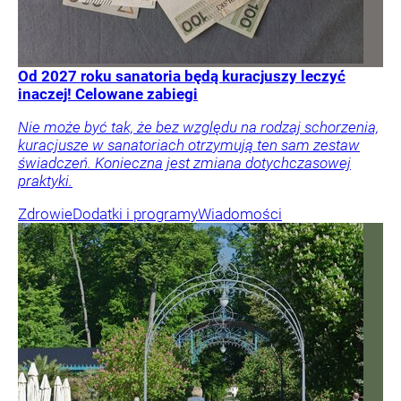
Od 2027 roku sanatoria będą kuracjuszy leczyć
inaczej! Celowane zabiegi
Nie może być tak, że bez względu na rodzaj schorzenia,
kuracjusze w sanatoriach otrzymują ten sam zestaw
świadczeń. Konieczna jest zmiana dotychczasowej
praktyki.
Zdrowie
Dodatki i programy
Wiadomości