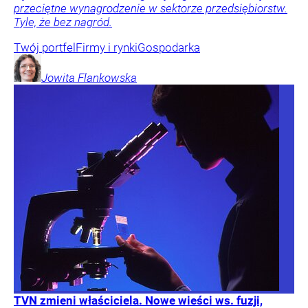
przeciętne wynagrodzenie w sektorze przedsiębiorstw.
Tyle, że bez nagród.
Twój portfel
Firmy i rynki
Gospodarka
Jowita
Flankowska
TVN zmieni właściciela. Nowe wieści ws. fuzji,