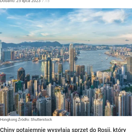
Dodano:
25
lipca
2023
7:15
Hongkong
Źródło:
Shutterstock
Chiny potajemnie wysyłają sprzęt do Rosji, który