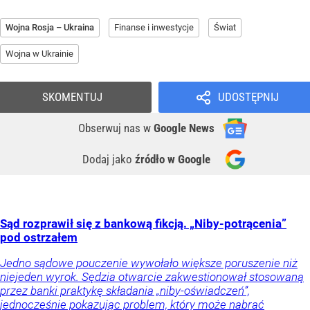
Wojna Rosja – Ukraina
Finanse i inwestycje
Świat
Wojna w Ukrainie
SKOMENTUJ
UDOSTĘPNIJ
Obserwuj nas
w
Google News
Dodaj jako
źródło w Google
Sąd rozprawił się z bankową fikcją. „Niby-potrącenia”
pod ostrzałem
Jedno sądowe pouczenie wywołało większe poruszenie niż
niejeden wyrok. Sędzia otwarcie zakwestionował stosowaną
przez banki praktykę składania „niby-oświadczeń”,
jednocześnie pokazując problem, który może nabrać