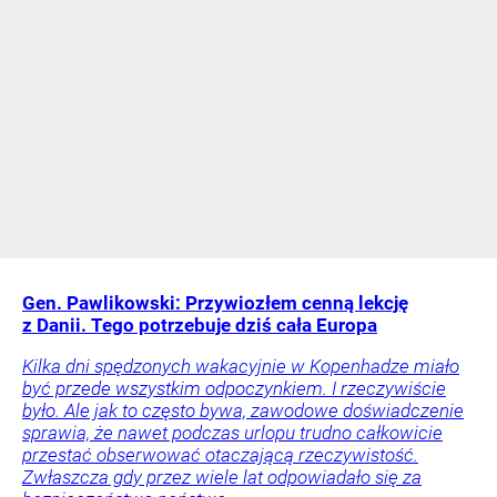
Gen. Pawlikowski: Przywiozłem cenną lekcję
z Danii. Tego potrzebuje dziś cała Europa
Kilka dni spędzonych wakacyjnie w Kopenhadze miało
być przede wszystkim odpoczynkiem. I rzeczywiście
było. Ale jak to często bywa, zawodowe doświadczenie
sprawia, że nawet podczas urlopu trudno całkowicie
przestać obserwować otaczającą rzeczywistość.
Zwłaszcza gdy przez wiele lat odpowiadało się za