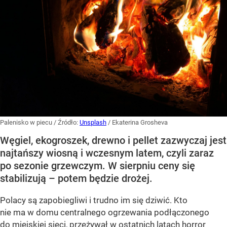
Palenisko w piecu
/ Źródło:
Unsplash
/
Ekaterina Grosheva
Węgiel, ekogroszek, drewno i pellet zazwyczaj jest
najtańszy wiosną i wczesnym latem, czyli zaraz
po sezonie grzewczym. W sierpniu ceny się
stabilizują – potem będzie drożej.
Polacy są zapobiegliwi i trudno im się dziwić. Kto
nie ma w domu centralnego ogrzewania podłączonego
do miejskiej sieci, przeżywał w ostatnich latach horror