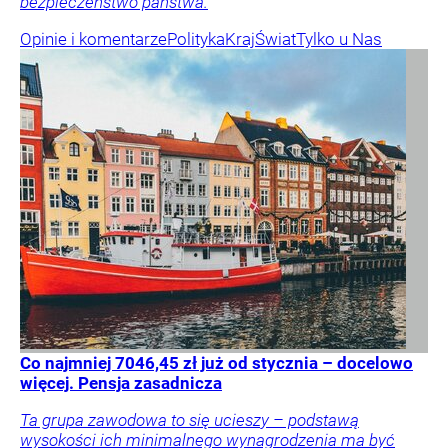
bezpieczeństwo państwa.
Opinie i komentarze
Polityka
Kraj
Świat
Tylko u Nas
Co najmniej 7046,45 zł już od stycznia – docelowo
więcej. Pensja zasadnicza
Ta grupa zawodowa to się ucieszy – podstawą
wysokości ich minimalnego wynagrodzenia ma być