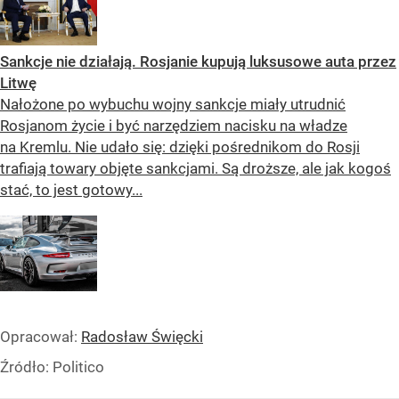
Sankcje nie działają. Rosjanie kupują luksusowe auta przez
Litwę
Nałożone po wybuchu wojny sankcje miały utrudnić
Rosjanom życie i być narzędziem nacisku na władze
na Kremlu. Nie udało się: dzięki pośrednikom do Rosji
trafiają towary objęte sankcjami. Są droższe, ale jak kogoś
stać, to jest gotowy...
Opracował:
Radosław Święcki
Źródło:
Politico