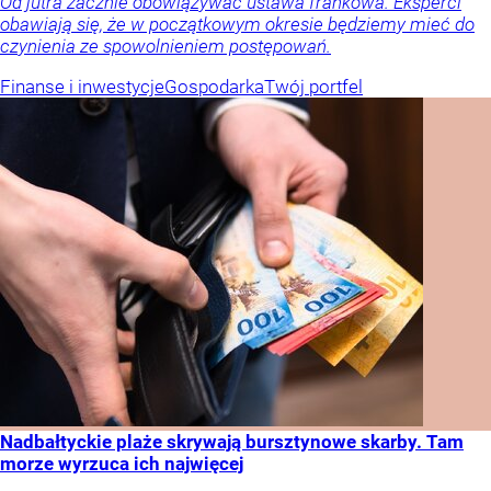
Od jutra zacznie obowiązywać ustawa frankowa. Eksperci
obawiają się, że w początkowym okresie będziemy mieć do
czynienia ze spowolnieniem postępowań.
Finanse i inwestycje
Gospodarka
Twój portfel
Nadbałtyckie plaże skrywają bursztynowe skarby. Tam
morze wyrzuca ich najwięcej