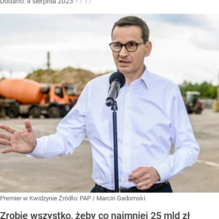
Dodano:
4
sierpnia
2023
17:17
Premier w Kwidzynie
Źródło:
PAP
/
Marcin Gadomski
Zrobię wszystko, żeby co najmniej 25 mld zł