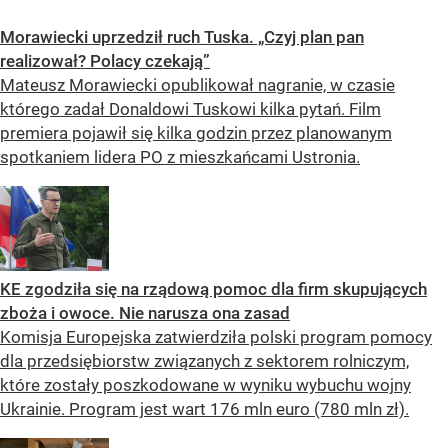
Morawiecki uprzedził ruch Tuska. „Czyj plan pan
realizował? Polacy czekają”
Mateusz Morawiecki opublikował nagranie, w czasie
którego zadał Donaldowi Tuskowi kilka pytań. Film
premiera pojawił się kilka godzin przez planowanym
spotkaniem lidera PO z mieszkańcami Ustronia.
KE zgodziła się na rządową pomoc dla firm skupujących
zboża i owoce. Nie narusza ona zasad
Komisja Europejska zatwierdziła polski program pomocy
dla przedsiębiorstw związanych z sektorem rolniczym,
które zostały poszkodowane w wyniku wybuchu wojny
Ukrainie. Program jest wart 176 mln euro (780 mln zł).