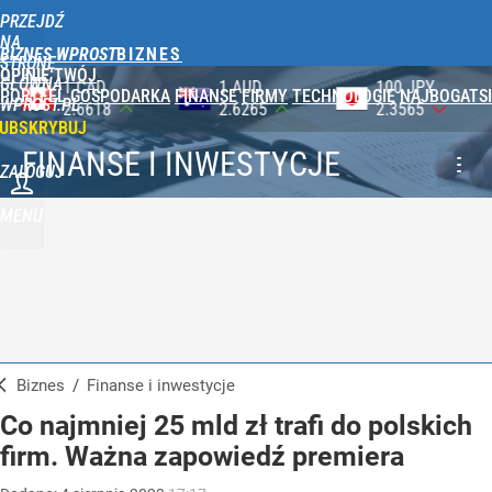
PRZEJDŹ
NA
BIZNES WPROST
STRONĘ
OPINIE
TWÓJ
GŁÓWNĄ
1 AUD
100 JPY
1 NOK
PORTFEL
GOSPODARKA
FINANSE
FIRMY
TECHNOLOGIE
NAJBOGATSI
WPROST.PL
2.6265
2.3565
0.3920
UBSKRYBUJ
FINANSE I INWESTYCJE
ZALOGUJ
MENU
Biznes
/
Finanse i inwestycje
Co najmniej 25 mld zł trafi do polskich
firm. Ważna zapowiedź premiera