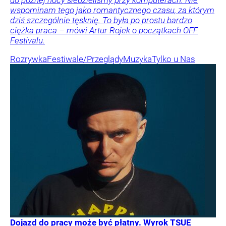
do późnej nocy siedzieliśmy przy komputerach. Nie
wspominam tego jako romantycznego czasu, za którym
dziś szczególnie tęsknię. To była po prostu bardzo
ciężka praca – mówi Artur Rojek o początkach OFF
Festivalu.
Rozrywka
Festiwale/Przeglądy
Muzyka
Tylko u Nas
Dojazd do pracy może być płatny. Wyrok TSUE