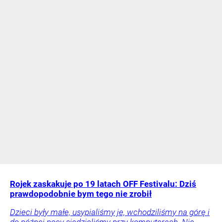
Rojek zaskakuje po 19 latach OFF Festivalu: Dziś
prawdopodobnie bym tego nie zrobił
Dzieci były małe, usypialiśmy je, wchodziliśmy na górę i