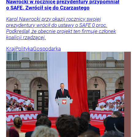
Nawrocki w rocznicę prezydentury przypomniał
o SAFE. Zwrócił się do Czarzastego
Karol Nawrocki przy okazji rocznicy swojej
prezydentury wrócił do ustawy o SAFE 0 proc.
Podkreślał, że obecnie projekt ten firmuje członek
koalicji rządzącej.
Kraj
Polityka
Gospodarka