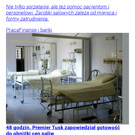
Nie tylko sprzątanie, ale też pomoc pacjentom i
personelowi. Zarobki salowych zależą od miejsca i
formy zatrudnienia.
Praca
Finanse i banki
48 godzin. Premier Tusk zapowiedział gotowość
do obniżki cen paliw