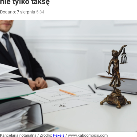
nie tylko taksę
Dodano:
7
sierpnia
5:34
Kancelaria notarialna
/ Źródło:
Pexels
/
www.kaboompics.com