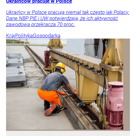
Ukraińców pracuje w Polsce
Ukraińcy w Polsce pracują niemal tak często jak Polacy.
Dane NBP, PIE i UW potwierdzają, że ich aktywność
zawodowa przekracza 70 proc.
Kraj
Polityka
Gospodarka