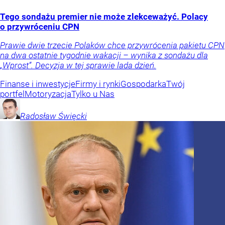
Tego sondażu premier nie może zlekceważyć. Polacy
o przywróceniu CPN
Prawie dwie trzecie Polaków chce przywrócenia pakietu CPN
na dwa ostatnie tygodnie wakacji – wynika z sondażu dla
„Wprost”. Decyzja w tej sprawie lada dzień.
Finanse i inwestycje
Firmy i rynki
Gospodarka
Twój
portfel
Motoryzacja
Tylko u Nas
Radosław
Święcki