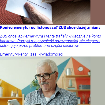
Koniec emerytur od listonosza? ZUS chce dużej zmiany
ZUS chce, aby emerytura i renta trafiały wyłącznie na konto
bankowe. Pomysł ma przynieść oszczędności, ale eksperci
ostrzegają przed problemami części seniorów.
Emerytury
Renty i zasiłki
Wiadomości