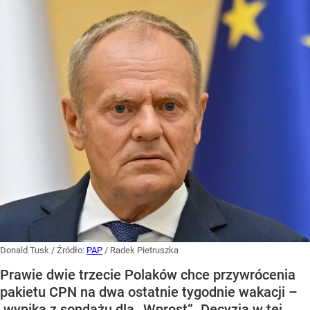
Donald Tusk
/ Źródło:
PAP
/
Radek Pietruszka
Prawie dwie trzecie Polaków chce przywrócenia
pakietu CPN na dwa ostatnie tygodnie wakacji –
wynika z sondażu dla „Wprost”. Decyzja w tej