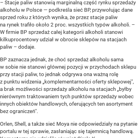
– Stacje paliw stanowią marginalną część rynku sprzedaży
alkoholu w Polsce —
podkreśla sieć BP, przywołując dane
sprzed roku z których wynika, że przez stacje paliw
na rynek trafiło około 2 proc. wszystkich typów alkoholi.
–
W firmie BP sprzedaż całej kategorii alkoholi stanowi
kilkuprocentowy udział w obrocie sklepów na stacjach
paliw –
dodaje.
BP zaznacza jednak, że choć sprzedaż alkoholu sama
w sobie nie stanowi głównej pozycji w przychodach sklepu
przy stacji paliw, to jednak odgrywa ona ważną rolę
z punktu widzenia „komplementarności oferty sklepowej",
a brak możliwości sprzedaży alkoholu na stacjach „byłby
nierównym traktowaniem tych punktów sprzedaży wobec
innych obiektów handlowych, oferujących ten asortyment
bez ograniczeń".
Orlen, Shell, a także sieć Moya nie odpowiedziały na pytanie
portalu w tej sprawie, zasłaniając się tajemnicą handlową.