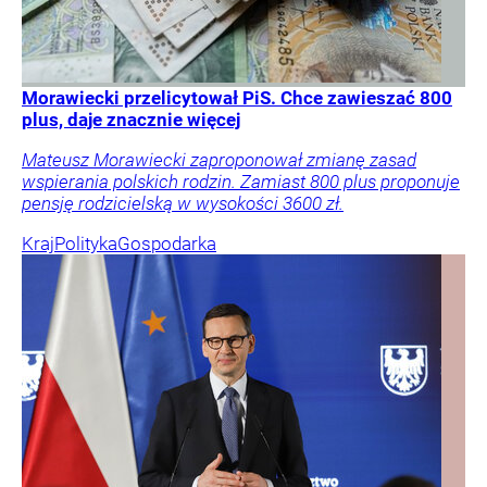
Morawiecki przelicytował PiS. Chce zawieszać 800
plus, daje znacznie więcej
Mateusz Morawiecki zaproponował zmianę zasad
wspierania polskich rodzin. Zamiast 800 plus proponuje
pensję rodzicielską w wysokości 3600 zł.
Kraj
Polityka
Gospodarka