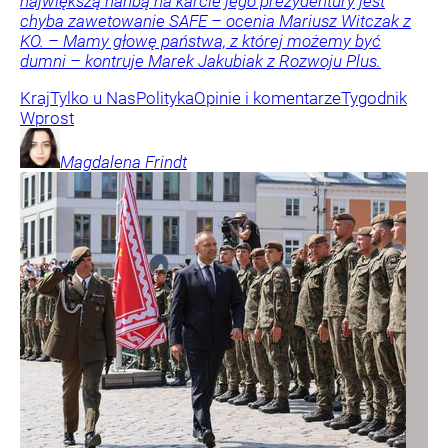
największą hańbą na karcie jego prezydentury jest
chyba zawetowanie SAFE – ocenia Mariusz Witczak z
KO. – Mamy głowę państwa, z której możemy być
dumni – kontruje Marek Jakubiak z Rozwoju Plus.
Kraj
Tylko u Nas
Polityka
Opinie i komentarze
Tygodnik
Wprost
Magdalena
Frindt