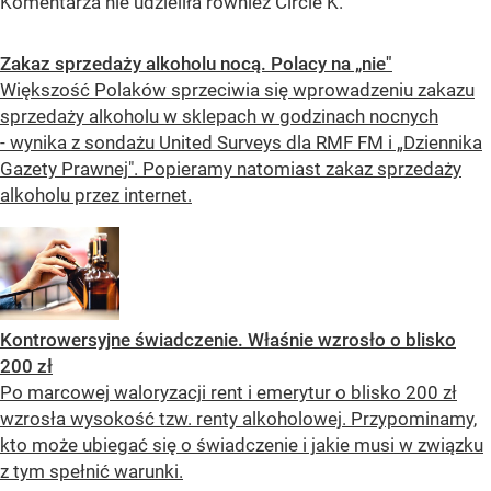
Komentarza nie udzieliła również Circle K.
Zakaz sprzedaży alkoholu nocą. Polacy na „nie"
Większość Polaków sprzeciwia się wprowadzeniu zakazu
sprzedaży alkoholu w sklepach w godzinach nocnych
- wynika z sondażu United Surveys dla RMF FM i „Dziennika
Gazety Prawnej". Popieramy natomiast zakaz sprzedaży
alkoholu przez internet.
Kontrowersyjne świadczenie. Właśnie wzrosło o blisko
200 zł
Po marcowej waloryzacji rent i emerytur o blisko 200 zł
wzrosła wysokość tzw. renty alkoholowej. Przypominamy,
kto może ubiegać się o świadczenie i jakie musi w związku
z tym spełnić warunki.