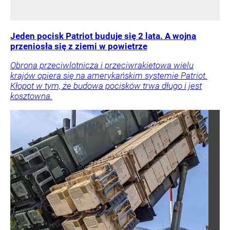
Jeden pocisk Patriot buduje się 2 lata. A wojna
przeniosła się z ziemi w powietrze
Obrona przeciwlotnicza i przeciwrakietowa wielu
krajów opiera się na amerykańskim systemie Patriot.
Kłopot w tym, że budowa pocisków trwa długo i jest
kosztowna.