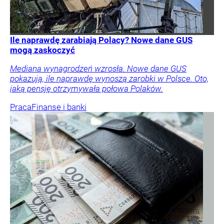
Ile naprawdę zarabiają Polacy? Nowe dane GUS
mogą zaskoczyć
Mediana wynagrodzeń wzrosła. Nowe dane GUS
pokazują, ile naprawdę wynoszą zarobki w Polsce. Oto,
jaką pensję otrzymywała połowa Polaków.
Praca
Finanse i banki