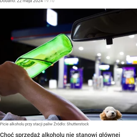
Dodano:
22
maja
2024
19:10
Picie alkoholu przy stacji paliw
Źródło:
Shutterstock
Choć sprzedaż alkoholu nie stanowi głównej