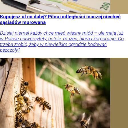
Kupujesz ul co dalej? Pilnuj odległości inaczej niechęć
sąsiadów murowana
Dzisiaj niemal każdy chce mieć własny miód – ule mają już
w Polsce uniwersytety, hotele, muzea, biura i korporacje. Co
trzeba zrobić, żeby w niewielkim ogrodzie hodować
pszczoły?