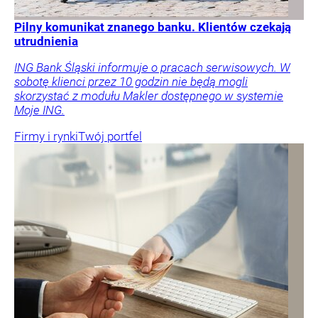
Pilny komunikat znanego banku. Klientów czekają
utrudnienia
ING Bank Śląski informuje o pracach serwisowych. W
sobotę klienci przez 10 godzin nie będą mogli
skorzystać z modułu Makler dostępnego w systemie
Moje ING.
Firmy i rynki
Twój portfel