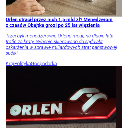
Orlen stracił przez nich 1,5 mld zł? Menedżerom
z czasów Obajtka grozi po 25 lat więzienia
Trzej byli menedżerowie Orlenu mogą na długie lata
trafić za kraty. Właśnie skierowano do sądu akt
oskarżenia w sprawie miliardowych strat państwowej
spółki.
Kraj
Polityka
Gospodarka