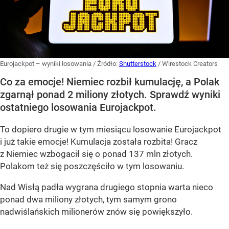
Eurojackpot – wyniki losowania
/ Źródło:
Shutterstock
/
Wirestock Creators
Co za emocje! Niemiec rozbił kumulację, a Polak
zgarnął ponad 2 miliony złotych. Sprawdź wyniki
ostatniego losowania Eurojackpot.
To dopiero drugie w tym miesiącu losowanie Eurojackpot
i już takie emocje! Kumulacja została rozbita! Gracz
z Niemiec wzbogacił się o ponad 137 mln złotych.
Polakom też się poszczęściło w tym losowaniu.
Nad Wisłą padła wygrana drugiego stopnia warta nieco
ponad dwa miliony złotych, tym samym grono
nadwiślańskich milionerów znów się powiększyło.