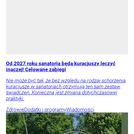
Od 2027 roku sanatoria będą kuracjuszy leczyć
inaczej! Celowane zabiegi
Nie może być tak, że bez względu na rodzaj schorzenia,
kuracjusze w sanatoriach otrzymują ten sam zestaw
świadczeń. Konieczna jest zmiana dotychczasowej
praktyki.
Zdrowie
Dodatki i programy
Wiadomości