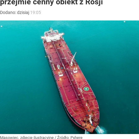
przejmie cenny obiekt z Rosji
Dodano:
dzisiaj
19:05
Masowiec, zdjęcie ilustracyjne
/ Źródło:
Pxhere