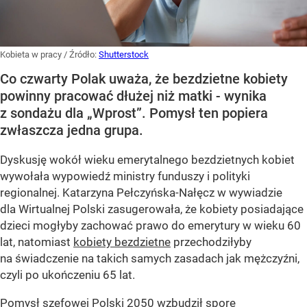
Kobieta w pracy
/ Źródło:
Shutterstock
Co czwarty Polak uważa, że bezdzietne kobiety
powinny pracować dłużej niż matki - wynika
z sondażu dla „Wprost”. Pomysł ten popiera
zwłaszcza jedna grupa.
Dyskusję wokół wieku emerytalnego bezdzietnych kobiet
wywołała wypowiedź ministry funduszy i polityki
regionalnej. Katarzyna Pełczyńska-Nałęcz w wywiadzie
dla Wirtualnej Polski zasugerowała, że kobiety posiadające
dzieci mogłyby zachować prawo do emerytury w wieku 60
lat, natomiast
kobiety bezdzietne
przechodziłyby
na świadczenie na takich samych zasadach jak mężczyźni,
czyli po ukończeniu 65 lat.
Pomysł szefowej Polski 2050 wzbudził spore