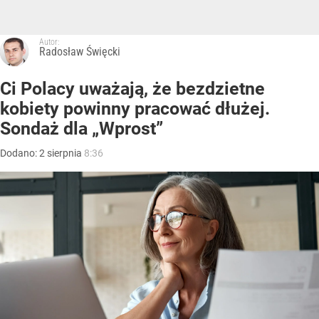
Autor:
Radosław Święcki
Ci Polacy uważają, że bezdzietne
kobiety powinny pracować dłużej.
Sondaż dla „Wprost”
Dodano:
2
sierpnia
8:36