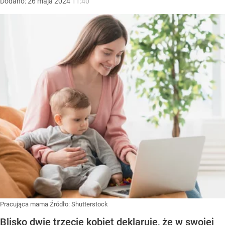
Dodano:
26
maja
2024
11:40
Pracująca mama
Źródło:
Shutterstock
Blisko dwie trzecie kobiet deklaruje, że w swojej