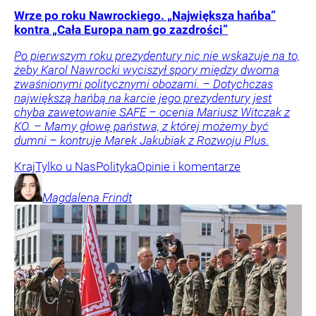
Wrze po roku Nawrockiego. „Największa hańba”
kontra „Cała Europa nam go zazdrości”
Po pierwszym roku prezydentury nic nie wskazuje na to,
żeby Karol Nawrocki wyciszył spory między dwoma
zwaśnionymi politycznymi obozami. – Dotychczas
największą hańbą na karcie jego prezydentury jest
chyba zawetowanie SAFE – ocenia Mariusz Witczak z
KO. – Mamy głowę państwa, z której możemy być
dumni – kontruje Marek Jakubiak z Rozwoju Plus.
Kraj
Tylko u Nas
Polityka
Opinie i komentarze
Magdalena
Frindt