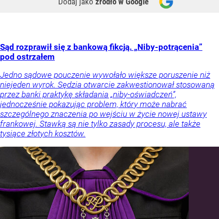
Dodaj jako
źródło w Google
Sąd rozprawił się z bankową fikcją. „Niby-potrącenia”
pod ostrzałem
Jedno sądowe pouczenie wywołało większe poruszenie niż
niejeden wyrok. Sędzia otwarcie zakwestionował stosowaną
przez banki praktykę składania „niby-oświadczeń”,
jednocześnie pokazując problem, który może nabrać
szczególnego znaczenia po wejściu w życie nowej ustawy
frankowej. Stawką są nie tylko zasady procesu, ale także
tysiące złotych kosztów.