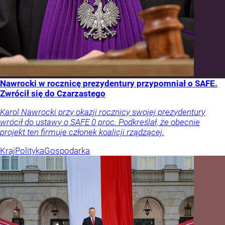
Nawrocki w rocznicę prezydentury przypomniał o SAFE.
Zwrócił się do Czarzastego
Karol Nawrocki przy okazji rocznicy swojej prezydentury
wrócił do ustawy o SAFE 0 proc. Podkreślał, że obecnie
projekt ten firmuje członek koalicji rządzącej.
Kraj
Polityka
Gospodarka