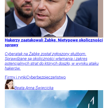
Hakerzy zaatakowali Żabkę. Nietypowe okoliczności
sprawy
Cyberatak na Żabkę został zgłoszony służbom.
Sprawdzane są okoliczności włamania i zakres
potencjalnych strat do których doszło, w wyniku ataku
hakerów.
Firmy i rynki
Cyberbezpieczeństwo
Beata Anna
Święcicka