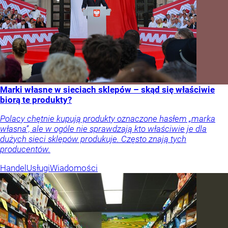
Marki własne w sieciach sklepów – skąd się właściwie
biorą te produkty?
Polacy chętnie kupują produkty oznaczone hasłem „marka
własna”, ale w ogóle nie sprawdzają kto właściwie je dla
dużych sieci sklepów produkuje. Często znają tych
producentów.
Handel
Usługi
Wiadomości