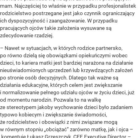
mam. Najczęściej to właśnie w przypadku profesjonalistek
rodzicielstwo postrzegane jest jako czynnik ograniczający
ich dyspozycyjność i zaangażowanie. W przypadku
pracujących ojców takie założenia wysuwane są
zdecydowanie rzadziej.
– Nawet w sytuacjach, w których rodzice partnersko,
po równo dzielą się obowiązkami opiekuńczymi wobec
dzieci, to kariera matki jest bardziej narażona na działanie
nieuświadomionych uprzedzeń lub krzywdzących założeń
po stronie osób decyzyjnych. Dlatego tak ważne są
działania edukacyjne, których celem jest zwiększanie
i normalizowanie pełnego udziału ojców w życiu dzieci, już
od momentu narodzin. Pozwala to na walkę
ze stereotypem jakoby wychowanie dzieci było zadaniem
typowo kobiecym i zwiększanie świadomości,
że rodzicielstwo i obowiązki z nimi związane mogą
w równym stopniu „obciążać” zarówno matkę, jak i ojca –
komentuje Łukasz Grzeszczyk, CEE Executive Director –