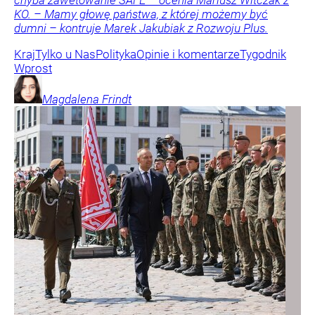
KO. – Mamy głowę państwa, z której możemy być
dumni – kontruje Marek Jakubiak z Rozwoju Plus.
Kraj
Tylko u Nas
Polityka
Opinie i komentarze
Tygodnik
Wprost
Magdalena
Frindt