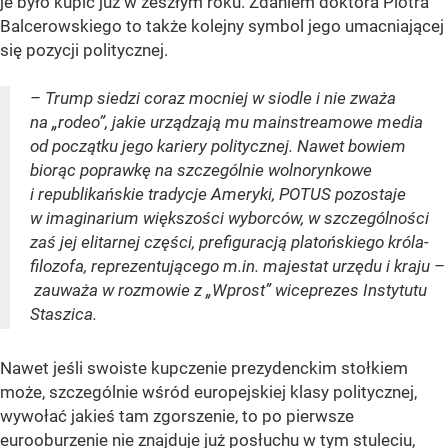
je było kupić już w zeszłym roku. Zdaniem doktora Piotra
Balcerowskiego to także kolejny symbol jego umacniającej
się pozycji politycznej.
– Trump siedzi coraz mocniej w siodle i nie zważa
na „rodeo”, jakie urządzają mu mainstreamowe media
od początku jego kariery politycznej. Nawet bowiem
biorąc poprawkę na szczególnie wolnorynkowe
i republikańskie tradycje Ameryki, POTUS pozostaje
w imaginarium większości wyborców, w szczególności
zaś jej elitarnej części, prefiguracją platońskiego króla-
filozofa, reprezentującego m.in. majestat urzędu i kraju –
zauważa w rozmowie z „Wprost” wiceprezes Instytutu
Staszica.
Nawet jeśli swoiste kupczenie prezydenckim stołkiem
może, szczególnie wśród europejskiej klasy politycznej,
wywołać jakieś tam zgorszenie, to po pierwsze
eurooburzenie nie znajduje już posłuchu w tym stuleciu,