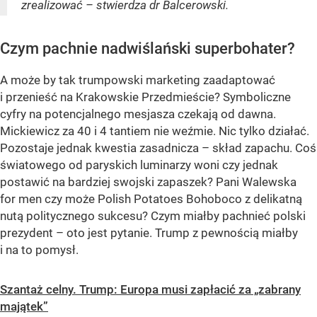
zrealizować – stwierdza dr Balcerowski.
Czym pachnie nadwiślański superbohater?
A może by tak trumpowski marketing zaadaptować
i przenieść na Krakowskie Przedmieście? Symboliczne
cyfry na potencjalnego mesjasza czekają od dawna.
Mickiewicz za 40 i 4 tantiem nie weźmie. Nic tylko działać.
Pozostaje jednak kwestia zasadnicza – skład zapachu. Coś
światowego od paryskich luminarzy woni czy jednak
postawić na bardziej swojski zapaszek? Pani Walewska
for men czy może Polish Potatoes Bohoboco z delikatną
nutą politycznego sukcesu? Czym miałby pachnieć polski
prezydent – oto jest pytanie. Trump z pewnością miałby
i na to pomysł.
Szantaż celny. Trump: Europa musi zapłacić za „zabrany
majątek”