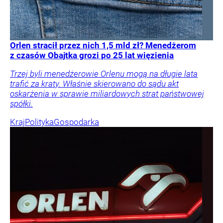
Orlen stracił przez nich 1,5 mld zł? Menedżerom
z czasów Obajtka grozi po 25 lat więzienia
Trzej byli menedżerowie Orlenu mogą na długie lata
trafić za kraty. Właśnie skierowano do sądu akt
oskarżenia w sprawie miliardowych strat państwowej
spółki.
Kraj
Polityka
Gospodarka