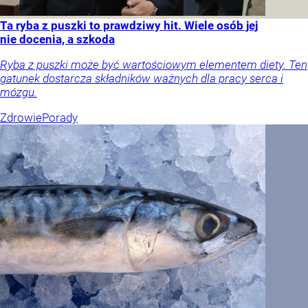
Ta ryba z puszki to prawdziwy hit. Wiele osób jej
nie docenia, a szkoda
Ryba z puszki może być wartościowym elementem diety. Ten
gatunek dostarcza składników ważnych dla pracy serca i
mózgu.
Zdrowie
Porady