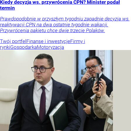
Kiedy decyzja ws. przywrócenia CPN? Minister podał
termin
Prawdopodobnie w przyszłym tygodniu zapadnie decyzja ws.
reaktywacji CPN na dwa ostatnie tygodnie wakacji.
Przywrócenia pakietu chce dwie trzecie Polaków.
Twój portfel
Finanse i inwestycje
Firmy i
rynki
Gospodarka
Motoryzacja