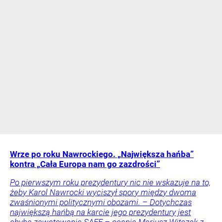
Wrze po roku Nawrockiego. „Największa hańba”
kontra „Cała Europa nam go zazdrości”
Po pierwszym roku prezydentury nic nie wskazuje na to,
żeby Karol Nawrocki wyciszył spory między dwoma
zwaśnionymi politycznymi obozami. – Dotychczas
największą hańbą na karcie jego prezydentury jest
chyba zawetowanie SAFE – ocenia Mariusz Witczak z