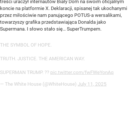
treści uraczył internautów Biały Dom na swoim oficjalnym
koncie na platformie X. Deklaracji, spisanej tak ukochanymi
przez miłościwie nam panującego POTUS-a wersalikami,
towarzyszy grafika przedstawiająca Donalda jako
Supermana. I słowo stało się… SuperTrumpem.
THE SYMBOL OF HOPE.
TRUTH. JUSTICE. THE AMERICAN WAY.
SUPERMAN TRUMP. ??
pic.twitter.com/fwFWeYonAq
— The White House (@WhiteHouse)
July 11, 2025