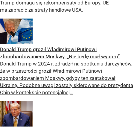
Trump domaga się rekompensaty od Europy. UE
ma zapłacić za straty handlowe USA.
Donald Trump groził Władimirowi Putinowi
zbombardowaniem Moskwy. „Nie będę miał wyboru”
Donald Trump w 2024 r. zdradził na spotkaniu darczyńców,
że w przeszłości groził Władimirowi Putinowi
zbombardowaniem Moskwy, gdyby ten zaatakował
Ukrainę. Podobne uwagi zostały skierowane do prezydenta
Chin w kontekście potencjalnej...