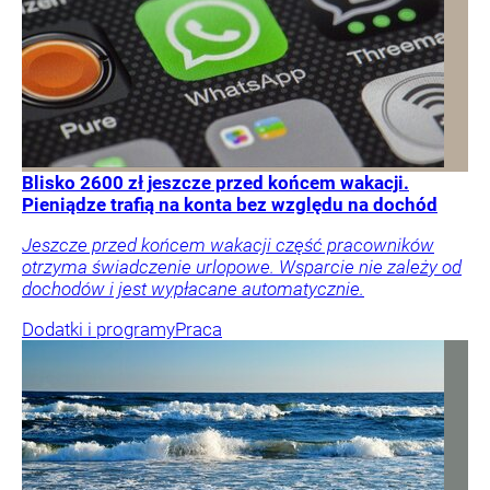
Blisko 2600 zł jeszcze przed końcem wakacji.
Pieniądze trafią na konta bez względu na dochód
Jeszcze przed końcem wakacji część pracowników
otrzyma świadczenie urlopowe. Wsparcie nie zależy od
dochodów i jest wypłacane automatycznie.
Dodatki i programy
Praca