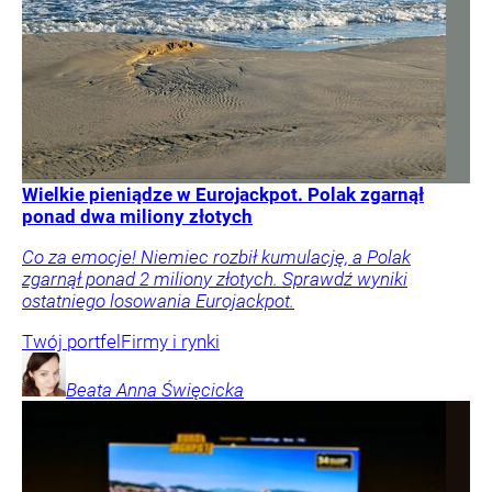
Wielkie pieniądze w Eurojackpot. Polak zgarnął
ponad dwa miliony złotych
Co za emocje! Niemiec rozbił kumulację, a Polak
zgarnął ponad 2 miliony złotych. Sprawdź wyniki
ostatniego losowania Eurojackpot.
Twój portfel
Firmy i rynki
Beata Anna
Święcicka