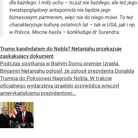
dla każdego. I miły uchu – tu już nie każdego, ale też jego
światopoglądowy antagonista nie będzie jego
biznesowym partnerem, więc nie do niego mówi. To też
charakteryzuje kulturę ostatnich lat – tak w USA, jak i np.
w Polsce. Mocne hasła – konkluduje dr Surendra.
Trump kandydatem do Nobla? Netanjahu przekazuje
zaskakujący dokument
Podczas spotkania w Białym Domu premier Izraela,
Binjamin Netanjahu ogłosił, że zgłosił prezydenta Donalda
Trumpa do Pokojowej Nagrody Nobla. W trakcie
oficjalnego wydarzenia izraelski przywódca wręczył
amerykańskiemu prezydentowi...