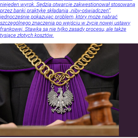
niejeden wyrok. Sędzia otwarcie zakwestionował stosowaną
przez banki praktykę składania „niby-oświadczeń”,
jednocześnie pokazując problem, który może nabrać
szczególnego znaczenia po wejściu w życie nowej ustawy
frankowej. Stawką są nie tylko zasady procesu, ale także
tysiące złotych kosztów.