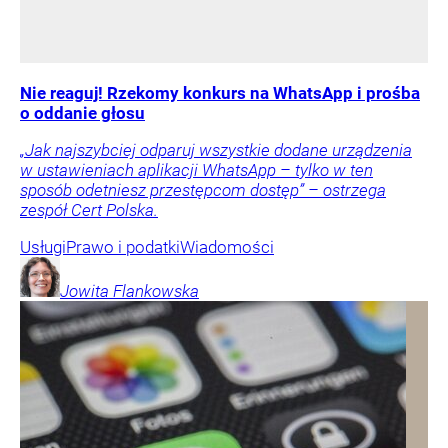
Nie reaguj! Rzekomy konkurs na WhatsApp i prośba
o oddanie głosu
„Jak najszybciej odparuj wszystkie dodane urządzenia
w ustawieniach aplikacji WhatsApp – tylko w ten
sposób odetniesz przestępcom dostęp” – ostrzega
zespół Cert Polska.
Usługi
Prawo i podatki
Wiadomości
Jowita
Flankowska