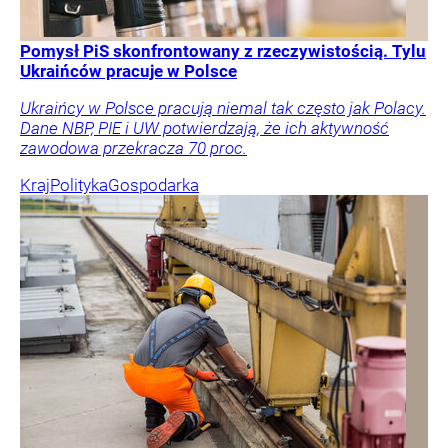
Pomysł PiS skonfrontowany z rzeczywistością. Tylu
Ukraińców pracuje w Polsce
Ukraińcy w Polsce pracują niemal tak często jak Polacy.
Dane NBP, PIE i UW potwierdzają, że ich aktywność
zawodowa przekracza 70 proc.
Kraj
Polityka
Gospodarka