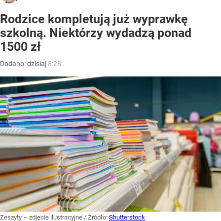
Rodzice kompletują już wyprawkę
szkolną. Niektórzy wydadzą ponad
1500 zł
Dodano:
dzisiaj
8:28
Zeszyty – zdjęcie ilustracyjne
/ Źródło:
Shutterstock