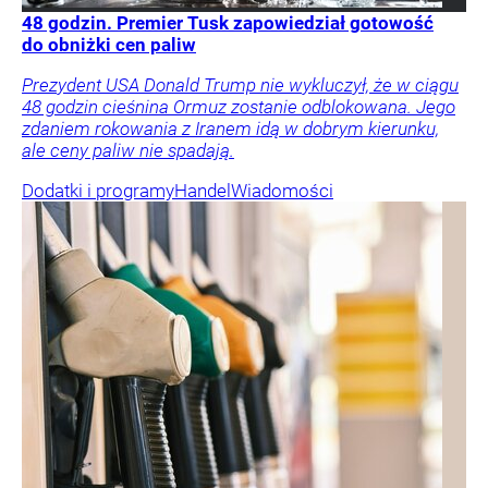
48 godzin. Premier Tusk zapowiedział gotowość
do obniżki cen paliw
Prezydent USA Donald Trump nie wykluczył, że w ciągu
48 godzin cieśnina Ormuz zostanie odblokowana. Jego
zdaniem rokowania z Iranem idą w dobrym kierunku,
ale ceny paliw nie spadają.
Dodatki i programy
Handel
Wiadomości