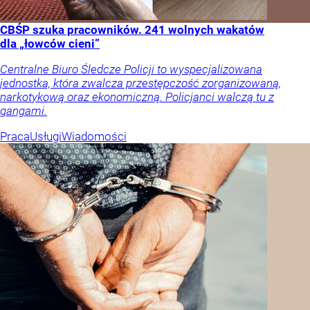
CBŚP szuka pracowników. 241 wolnych wakatów
dla „łowców cieni”
Centralne Biuro Śledcze Policji to wyspecjalizowana
jednostka, która zwalcza przestępczość zorganizowaną,
narkotykową oraz ekonomiczną. Policjanci walczą tu z
gangami.
Praca
Usługi
Wiadomości