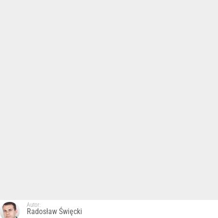
Autor:
Radosław Święcki