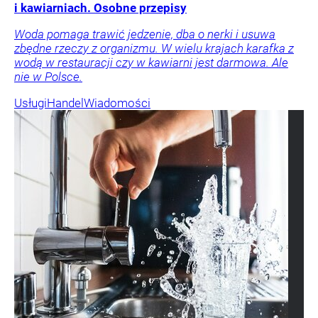
i kawiarniach. Osobne przepisy
Woda pomaga trawić jedzenie, dba o nerki i usuwa
zbędne rzeczy z organizmu. W wielu krajach karafka z
wodą w restauracji czy w kawiarni jest darmowa. Ale
nie w Polsce.
Usługi
Handel
Wiadomości