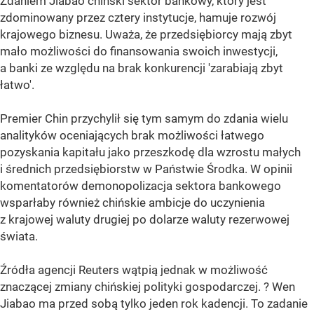
Zdaniem Jiabao chiński sektor bankowy, który jest
zdominowany przez cztery instytucje, hamuje rozwój
krajowego biznesu. Uważa, że przedsiębiorcy mają zbyt
mało możliwości do finansowania swoich inwestycji,
a banki ze względu na brak konkurencji 'zarabiają zbyt
łatwo'.
Premier Chin przychylił się tym samym do zdania wielu
analityków oceniających brak możliwości łatwego
pozyskania kapitału jako przeszkodę dla wzrostu małych
i średnich przedsiębiorstw w Państwie Środka. W opinii
komentatorów demonopolizacja sektora bankowego
wsparłaby również chińskie ambicje do uczynienia
z krajowej waluty drugiej po dolarze waluty rezerwowej
świata.
Źródła agencji Reuters wątpią jednak w możliwość
znaczącej zmiany chińskiej polityki gospodarczej. ? Wen
Jiabao ma przed sobą tylko jeden rok kadencji. To zadanie