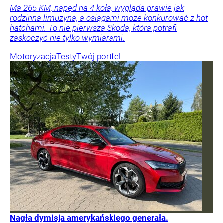
Ma 265 KM, napęd na 4 koła, wygląda prawie jak
rodzinna limuzyna, a osiągami może konkurować z hot
hatchami. To nie pierwsza Skoda, która potrafi
zaskoczyć nie tylko wymiarami.
Motoryzacja
Testy
Twój portfel
Nagła dymisja amerykańskiego generała.