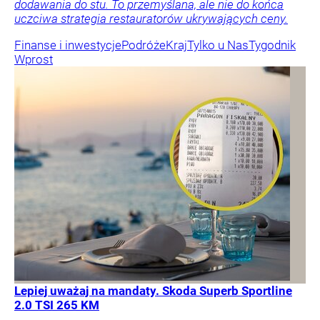
dodawania do stu. To przemyślana, ale nie do końca
uczciwa strategia restauratorów ukrywających ceny.
Finanse i inwestycje
Podróże
Kraj
Tylko u Nas
Tygodnik
Wprost
Lepiej uważaj na mandaty. Skoda Superb Sportline
2.0 TSI 265 KM