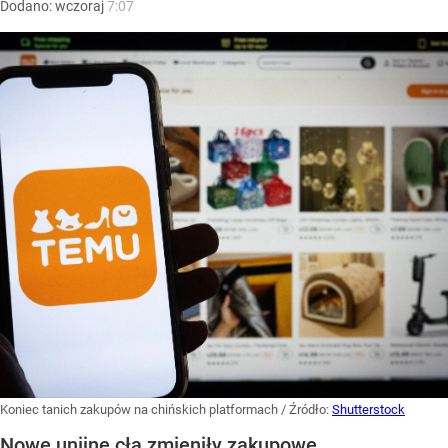
Dodano:
wczoraj
7:07
Koniec tanich zakupów na chińskich platformach
/ Źródło:
Shutterstock
Nowe unijne cła zmieniły zakupowe