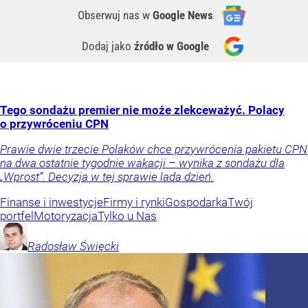
Obserwuj nas
w
Google News
Dodaj jako
źródło w Google
Tego sondażu premier nie może zlekceważyć. Polacy
o przywróceniu CPN
Prawie dwie trzecie Polaków chce przywrócenia pakietu CPN
na dwa ostatnie tygodnie wakacji – wynika z sondażu dla
„Wprost”. Decyzja w tej sprawie lada dzień.
Finanse i inwestycje
Firmy i rynki
Gospodarka
Twój
portfel
Motoryzacja
Tylko u Nas
Radosław
Święcki