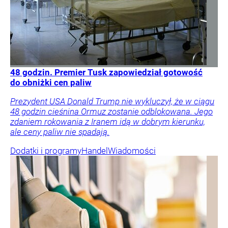
48 godzin. Premier Tusk zapowiedział gotowość
do obniżki cen paliw
Prezydent USA Donald Trump nie wykluczył, że w ciągu
48 godzin cieśnina Ormuz zostanie odblokowana. Jego
zdaniem rokowania z Iranem idą w dobrym kierunku,
ale ceny paliw nie spadają.
Dodatki i programy
Handel
Wiadomości