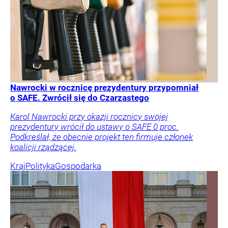
Nawrocki w rocznicę prezydentury przypomniał
o SAFE. Zwrócił się do Czarzastego
Karol Nawrocki przy okazji rocznicy swojej
prezydentury wrócił do ustawy o SAFE 0 proc.
Podkreślał, że obecnie projekt ten firmuje członek
koalicji rządzącej.
Kraj
Polityka
Gospodarka