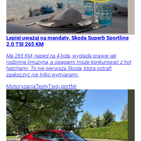
Lepiej uważaj na mandaty. Skoda Superb Sportline
2.0 TSI 265 KM
Ma 265 KM, napęd na 4 koła, wygląda prawie jak
rodzinna limuzyna, a osiągami może konkurować z hot
hatchami. To nie pierwsza Skoda, która potrafi
zaskoczyć nie tylko wymiarami.
Motoryzacja
Testy
Twój portfel