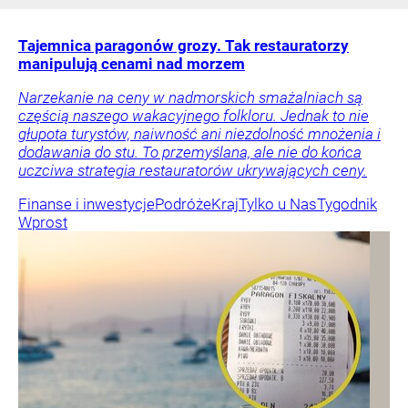
Tajemnica paragonów grozy. Tak restauratorzy
manipulują cenami nad morzem
Narzekanie na ceny w nadmorskich smażalniach są
częścią naszego wakacyjnego folkloru. Jednak to nie
głupota turystów, naiwność ani niezdolność mnożenia i
dodawania do stu. To przemyślana, ale nie do końca
uczciwa strategia restauratorów ukrywających ceny.
Finanse i inwestycje
Podróże
Kraj
Tylko u Nas
Tygodnik
Wprost