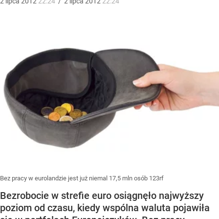
2
lipca
2012
22:24
/
2
lipca
2012
22:24
Bez pracy w eurolandzie jest już niemal 17,5 mln osób 123rf
Bezrobocie w strefie euro osiągnęło najwyższy
poziom od czasu, kiedy wspólna waluta pojawiła