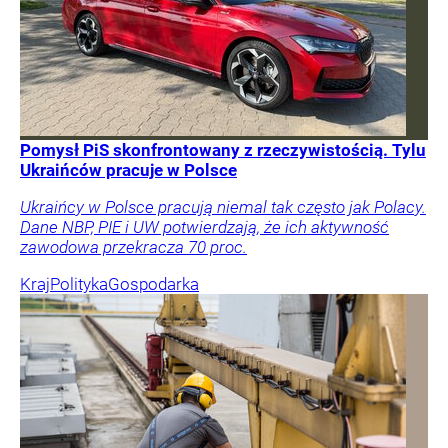
Pomysł PiS skonfrontowany z rzeczywistością. Tylu
Ukraińców pracuje w Polsce
Ukraińcy w Polsce pracują niemal tak często jak Polacy.
Dane NBP, PIE i UW potwierdzają, że ich aktywność
zawodowa przekracza 70 proc.
Kraj
Polityka
Gospodarka