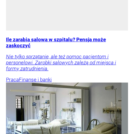
Ile zarabia salowa w szpitalu? Pensja może
zaskoczyć
Nie tylko sprzątanie, ale też pomoc pacjentom i
personelowi. Zarobki salowych zależą od miejsca i
formy zatrudnienia.
Praca
Finanse i banki