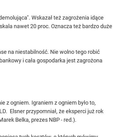
demolująca". Wskazał też zagrożenia idące
o skala nawet 20 proc. Oznacza też bardzo duże
se na niestabilność. Nie wolno tego robić
r bankowy i cała gospodarka jest zagrożona
nie z ogniem. Igraniem z ogniem było to,
LD. Elsner przypomniał, że eksperci już rok
arek Belka, prezes NBP - red.).
 poniosą tych kosztów, o których mówimy,