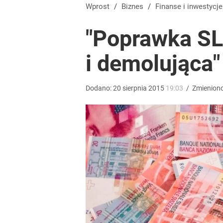
Dobra passa złotego trwa. Kursy walut 6 sierpnia 2
Wprost
/
Biznes
/
Finanse i inwestycje
"Poprawka SL
dodaj
i demolująca"
Farmacja: wzrost pod presją. co czeka branżę do 
Dodano:
20
sierpnia
2015
19:03
/
Zmienion
dodaj
Nawrocki ma szansę na drugą kadencję? Tak ocenil
4