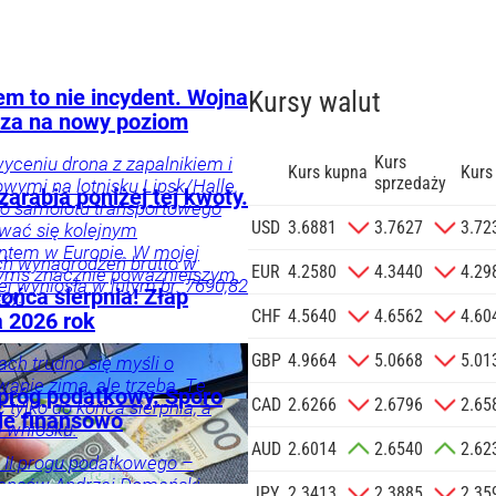
em to nie incydent. Wojna
Kursy walut
za na nowy poziom
Kurs
yceniu drona z zapalnikiem i
Kurs kupna
Kurs
sprzedaży
ymi na lotnisku Lipsk/Halle,
arabia poniżej tej kwoty.
go samolotu transportowego
zgodę na
USD
3.6881
3.7627
3.72
wać się kolejnym
 na podany
ntem w Europie. W mojej
h wynagrodzeń brutto w
informacji
EUR
4.2580
4.3440
4.29
zymś znacznie poważniejszym.
 wyniosła w lutym br. 7690,82
Agencji
końca sierpnia! Złap
zy.
Reklamowej
CHF
4.5640
4.6562
4.60
a 2026 rok
 o.o. w imieniu
GBP
4.9664
5.0668
5.01
a zlecenie jej
ach trudno się myśli o
anie zimą, ale trzeba. Tę
znesowych.
 próg podatkowy. Sporo
CAD
2.6266
2.6796
2.65
tylko do końca sierpnia, a
ie finansowo
a wniosku.
 SIĘ
AUD
2.6014
2.6540
2.62
 II progu podatkowego –
inansów Andrzej Domański –
JPY
2.3413
2.3885
2.35