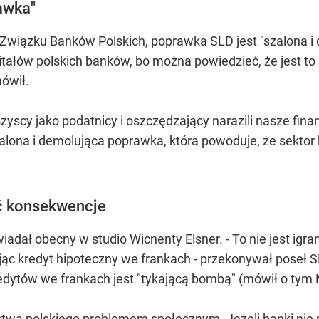
awka"
Związku Banków Polskich, poprawka SLD jest "szalona i 
pitałów polskich banków, bo można powiedzieć, że jest t
ówił.
zyscy jako podatnicy i oszczędzający narazili nasze finan
 szalona i demolująca poprawka, która powoduje, że sekto
ść konsekwencje
adał obecny w studio Wicnenty Elsner. - To nie jest igra
rując kredyt hipoteczny we frankach - przekonywał poseł S
edytów we frankach jest "tykającą bombą" (mówił o tym M
aństwa polskiego problemem społecznym. Jeżeli banki nie