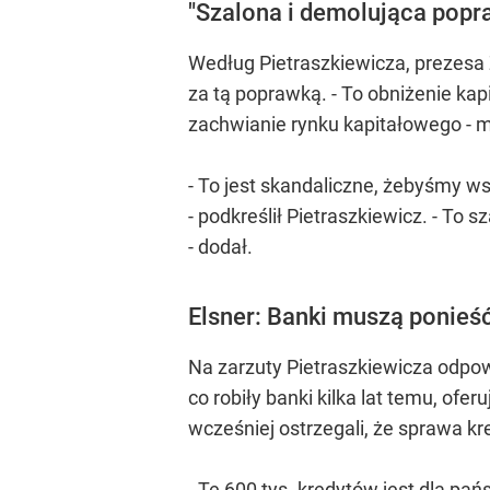
"Szalona i demolująca popr
Według Pietraszkiewicza, prezesa 
za tą poprawką. - To obniżenie ka
zachwianie rynku kapitałowego - m
- To jest skandaliczne, żebyśmy ws
- podkreślił Pietraszkiewicz. - To
- dodał.
Elsner: Banki muszą ponie
Na zarzuty Pietraszkiewicza odpowi
co robiły banki kilka lat temu, ofe
wcześniej ostrzegali, że sprawa kr
- Te 600 tys. kredytów jest dla p