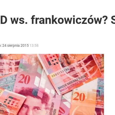
026 r.
D ws. frankowiczów? 
2030 roku?
o:
24
sierpnia
2015
13:58
i go Polacy. Sondaż dla „Wprost”