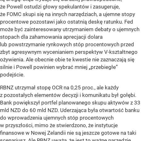
że Powell ostudzi głowy spekulantów i zasugeruje,
że FOMC skupi się na innych narzędziach, a ujemne stopy
procentowe pozostawi jako ostatnią deskę ratunku. Fed
może być zainteresowany utrzymaniem debaty o ujemnych
stopach dla zahamowania aprecjacji dolara
lub powstrzymanie rynkowych stóp procentowych przed
zbyt agresywnym wycenianiem perspektyw V-kształtnego
ożywienia. Ale obecnie obie te kwestie nie zaznaczają się
silnie i Powell powinien wybrać mniej „przebiegłe”
podejście.
RBNZ utrzymał stopę OCR na 0,25 proc., ale każdy
z pozostałych elementów decyzji i komunikatu był gołębi.
Bank powiększył portfel planowanego skupu aktywów z 33
mld NZD do 60 mld NZD. Uderzająca była otwartość banku
do wprowadzenia ujemnych stóp procentowych
w przyszłości, mimo że stwierdzono, że instytucje
finansowe w Nowej Zelandii nie są jeszcze gotowe na taki
scenariusz. Ale RBNZ uważa, że jest to ważne narzędzie