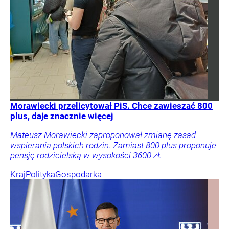
Morawiecki przelicytował PiS. Chce zawieszać 800
plus, daje znacznie więcej
Mateusz Morawiecki zaproponował zmianę zasad
wspierania polskich rodzin. Zamiast 800 plus proponuje
pensję rodzicielską w wysokości 3600 zł.
Kraj
Polityka
Gospodarka