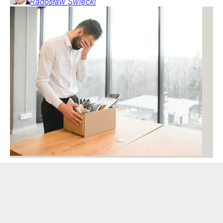
Radosław
Święcki