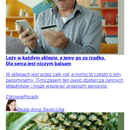
Leży w każdym sklepie, a jemy go za rzadko.
Dla serca jest niczym balsam
W sklepach jest przez cały rok, a mimo to często o nim
zapominamy. Tymczasem ten owoc dostarcza cennych
składników i może wspierać organizm seniorów.
Zdrowie
Porady
Beata Anna
Święcicka