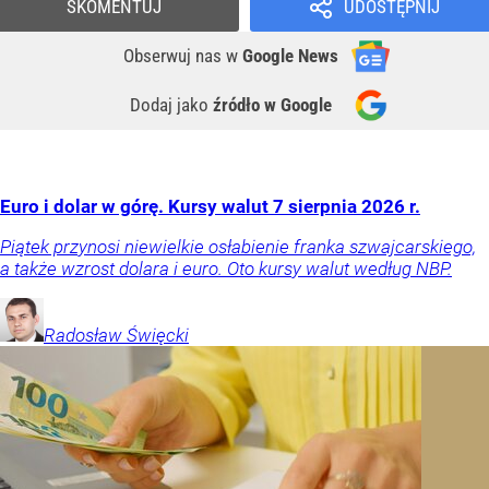
SKOMENTUJ
UDOSTĘPNIJ
Obserwuj nas
w
Google News
Dodaj jako
źródło w Google
Euro i dolar w górę. Kursy walut 7 sierpnia 2026 r.
Piątek przynosi niewielkie osłabienie franka szwajcarskiego,
a także wzrost dolara i euro. Oto kursy walut według NBP.
Radosław
Święcki