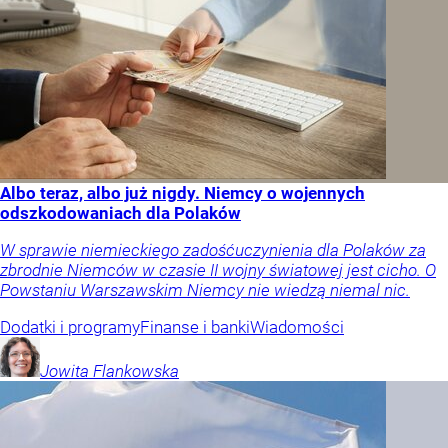
Albo teraz, albo już nigdy. Niemcy o wojennych
odszkodowaniach dla Polaków
W sprawie niemieckiego zadośćuczynienia dla Polaków za
zbrodnie Niemców w czasie II wojny światowej jest cicho. O
Powstaniu Warszawskim Niemcy nie wiedzą niemal nic.
Dodatki i programy
Finanse i banki
Wiadomości
Jowita
Flankowska