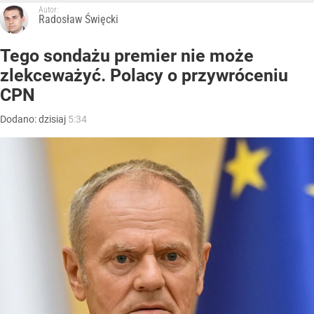
Autor:
Radosław Święcki
Tego sondażu premier nie może
zlekceważyć. Polacy o przywróceniu
CPN
Dodano:
dzisiaj
5:34