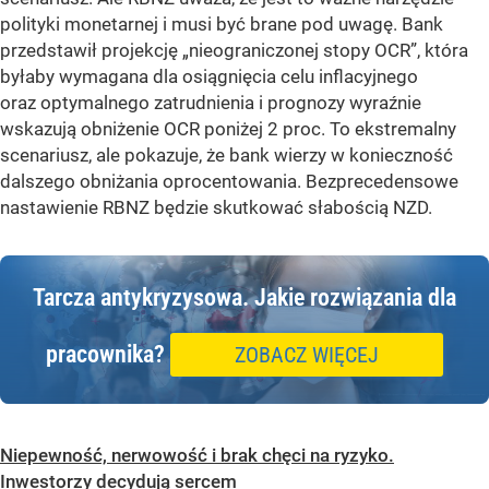
polityki monetarnej i musi być brane pod uwagę. Bank
przedstawił projekcję „nieograniczonej stopy OCR”, która
byłaby wymagana dla osiągnięcia celu inflacyjnego
oraz optymalnego zatrudnienia i prognozy wyraźnie
wskazują obniżenie OCR poniżej 2 proc. To ekstremalny
scenariusz, ale pokazuje, że bank wierzy w konieczność
dalszego obniżania oprocentowania. Bezprecedensowe
nastawienie RBNZ będzie skutkować słabością NZD.
Tarcza antykryzysowa.
Jakie rozwiązania dla
pracownika?
ZOBACZ WIĘCEJ
Niepewność, nerwowość i brak chęci na ryzyko.
Inwestorzy decydują sercem