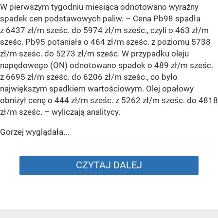
W pierwszym tygodniu miesiąca odnotowano wyraźny
spadek cen podstawowych paliw. –
Cena Pb98 spadła
z 6437 zł/m sześc. do 5974 zł/m sześc., czyli o 463 zł/m
sześc. Pb95 potaniała o 464 zł/m sześc. z poziomu 5738
zł/m sześc. do 5273 zł/m sześc. W przypadku oleju
napędowego (ON) odnotowano spadek o 489 zł/m sześc.
z 6695 zł/m sześc. do 6206 zł/m sześc., co było
największym spadkiem wartościowym. Olej opałowy
obniżył cenę o 444 zł/m sześc. z 5262 zł/m sześc. do 4818
zł/m sześc.
– wyliczają analitycy.
Gorzej wyglądała...
CZYTAJ DALEJ