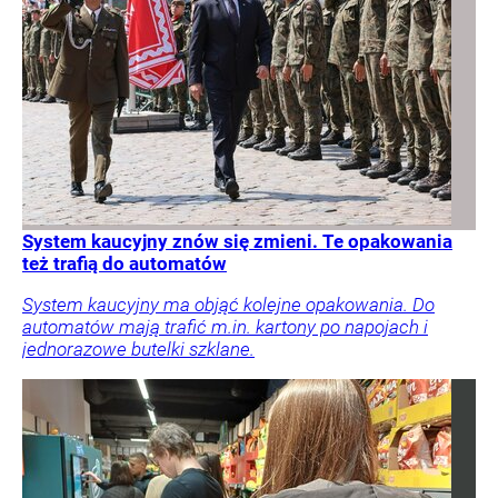
System kaucyjny znów się zmieni. Te opakowania
też trafią do automatów
System kaucyjny ma objąć kolejne opakowania. Do
automatów mają trafić m.in. kartony po napojach i
jednorazowe butelki szklane.