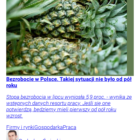
Bezrobocie w Polsce. Takiej sytuacji nie było od pół
roku
Stopa bezrobocia w lipcu wyniosła 5,9 proc. - wynika ze
wstępnych danych resortu pracy. Jeśli się one
potwierdzą, będziemy mieli pierwszy od pół roku
wzrost.
Firmy i rynki
Gospodarka
Praca