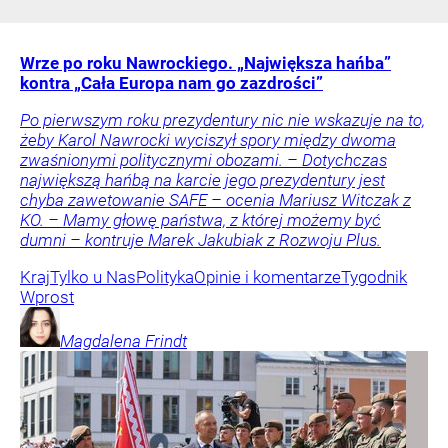
Wrze po roku Nawrockiego. „Największa hańba”
kontra „Cała Europa nam go zazdrości”
Po pierwszym roku prezydentury nic nie wskazuje na to,
żeby Karol Nawrocki wyciszył spory między dwoma
zwaśnionymi politycznymi obozami. – Dotychczas
największą hańbą na karcie jego prezydentury jest
chyba zawetowanie SAFE – ocenia Mariusz Witczak z
KO. – Mamy głowę państwa, z której możemy być
dumni – kontruje Marek Jakubiak z Rozwoju Plus.
Kraj
Tylko u Nas
Polityka
Opinie i komentarze
Tygodnik
Wprost
Magdalena
Frindt