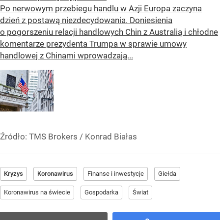
Po nerwowym przebiegu handlu w Azji Europa zaczyna
dzień z postawą niezdecydowania. Doniesienia
o pogorszeniu relacji handlowych Chin z Australią i chłodne
komentarze prezydenta Trumpa w sprawie umowy
handlowej z Chinami wprowadzają...
Źródło:
TMS Brokers
/
Konrad Białas
Kryzys
Koronawirus
Finanse i inwestycje
Giełda
Koronawirus na świecie
Gospodarka
Świat