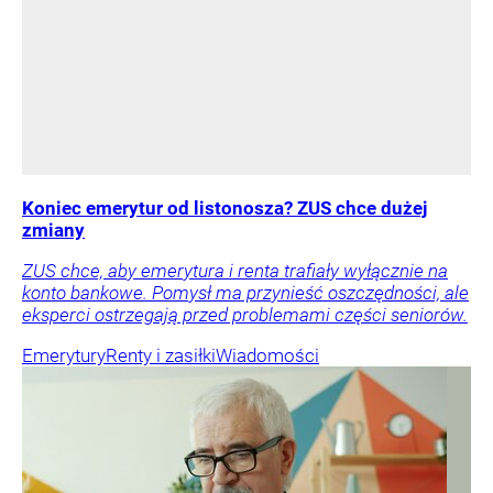
Koniec emerytur od listonosza? ZUS chce dużej
zmiany
ZUS chce, aby emerytura i renta trafiały wyłącznie na
konto bankowe. Pomysł ma przynieść oszczędności, ale
eksperci ostrzegają przed problemami części seniorów.
Emerytury
Renty i zasiłki
Wiadomości