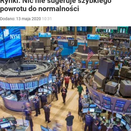
Rynki. Nic nie sugeruje szybkiego
powrotu do normalności
Dodano:
13
maja
2020
10:31