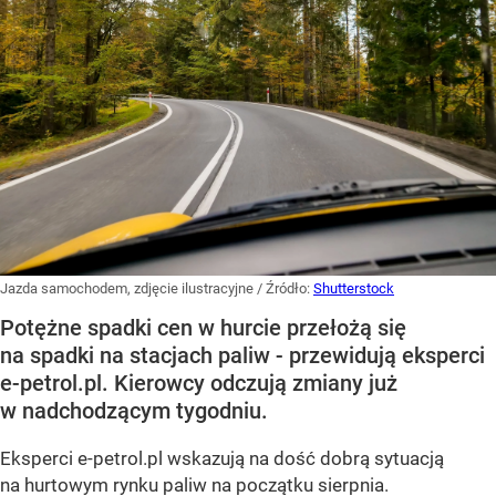
Jazda samochodem, zdjęcie ilustracyjne
/ Źródło:
Shutterstock
Potężne spadki cen w hurcie przełożą się
na spadki na stacjach paliw - przewidują eksperci
e-petrol.pl. Kierowcy odczują zmiany już
w nadchodzącym tygodniu.
Eksperci e-petrol.pl wskazują na dość dobrą sytuacją
na hurtowym rynku paliw na początku sierpnia.