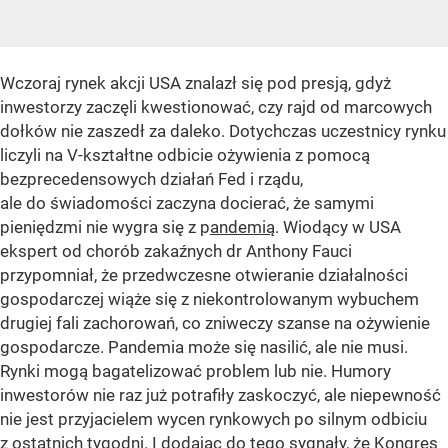
Wczoraj rynek akcji USA znalazł się pod presją, gdyż
inwestorzy zaczęli kwestionować, czy rajd od marcowych
dołków nie zaszedł za daleko. Dotychczas uczestnicy rynku
liczyli na V-kształtne odbicie ożywienia z pomocą
bezprecedensowych działań Fed i rządu,
ale do świadomości zaczyna docierać, że samymi
pieniędzmi nie wygra się z p
andemią
. Wiodący w USA
ekspert od chorób zakaźnych dr Anthony Fauci
przypomniał, że przedwczesne otwieranie działalności
gospodarczej wiąże się z niekontrolowanym wybuchem
drugiej fali zachorowań, co zniweczy szanse na ożywienie
gospodarcze. Pandemia może się nasilić, ale nie musi.
Rynki mogą bagatelizować problem lub nie. Humory
inwestorów nie raz już potrafiły zaskoczyć, ale niepewność
nie jest przyjacielem wycen rynkowych po silnym odbiciu
z ostatnich tygodni. I dodając do tego sygnały, że Kongres