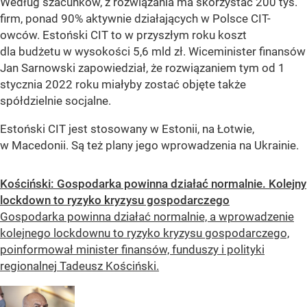
Według szacunków, z rozwiązania ma skorzystać 200 tys.
firm, ponad 90% aktywnie działających w Polsce CIT-
owców. Estoński CIT to w przyszłym roku koszt
dla budżetu w wysokości 5,6 mld zł. Wiceminister finansów
Jan Sarnowski zapowiedział, że rozwiązaniem tym od 1
stycznia 2022 roku miałyby zostać objęte także
spółdzielnie socjalne.
Estoński CIT jest stosowany w Estonii, na Łotwie,
w Macedonii. Są też plany jego wprowadzenia na Ukrainie.
Kościński: Gospodarka powinna działać normalnie. Kolejny
lockdown to ryzyko kryzysu gospodarczego
Gospodarka powinna działać normalnie, a wprowadzenie
kolejnego lockdownu to ryzyko kryzysu gospodarczego,
poinformował minister finansów, funduszy i polityki
regionalnej Tadeusz Kościński.