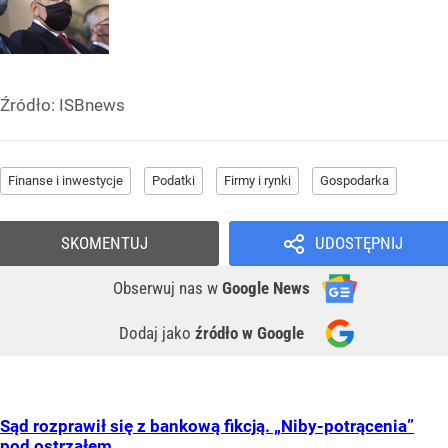
Źródło:
ISBnews
Finanse i inwestycje
Podatki
Firmy i rynki
Gospodarka
SKOMENTUJ
UDOSTĘPNIJ
Obserwuj nas
w
Google News
Dodaj jako
źródło w Google
Sąd rozprawił się z bankową fikcją. „Niby-potrącenia”
pod ostrzałem