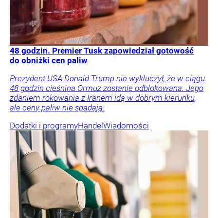
48 godzin. Premier Tusk zapowiedział gotowość
do obniżki cen paliw
Prezydent USA Donald Trump nie wykluczył, że w ciągu
48 godzin cieśnina Ormuz zostanie odblokowana. Jego
zdaniem rokowania z Iranem idą w dobrym kierunku,
ale ceny paliw nie spadają.
Dodatki i programy
Handel
Wiadomości