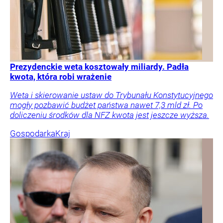
Prezydenckie weta kosztowały miliardy. Padła
kwota, która robi wrażenie
Weta i skierowanie ustaw do Trybunału Konstytucyjnego
mogły pozbawić budżet państwa nawet 7,3 mld zł. Po
doliczeniu środków dla NFZ kwota jest jeszcze wyższa.
Gospodarka
Kraj