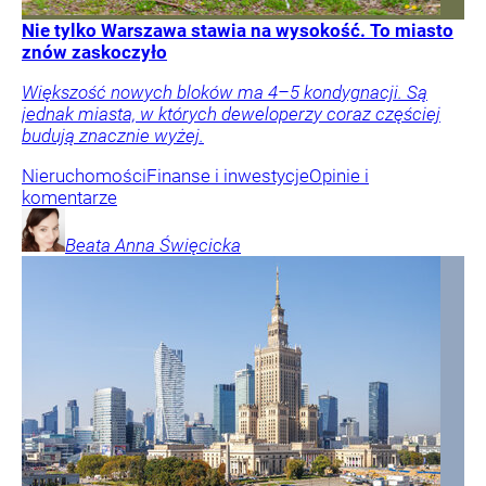
Nie tylko Warszawa stawia na wysokość. To miasto
znów zaskoczyło
Większość nowych bloków ma 4–5 kondygnacji. Są
jednak miasta, w których deweloperzy coraz częściej
budują znacznie wyżej.
Nieruchomości
Finanse i inwestycje
Opinie i
komentarze
Beata Anna
Święcicka