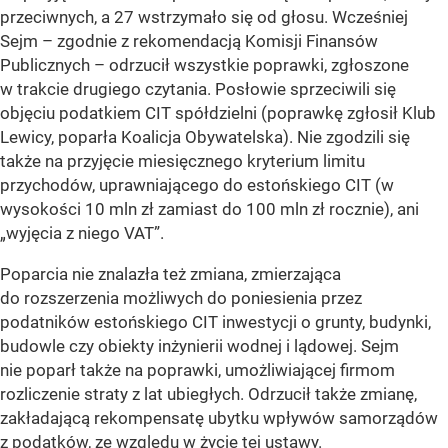
przeciwnych, a 27 wstrzymało się od głosu. Wcześniej
Sejm – zgodnie z rekomendacją Komisji Finansów
Publicznych – odrzucił wszystkie poprawki, zgłoszone
w trakcie drugiego czytania. Posłowie sprzeciwili się
objęciu podatkiem CIT spółdzielni (poprawkę zgłosił Klub
Lewicy, poparła Koalicja Obywatelska). Nie zgodzili się
także na przyjęcie miesięcznego kryterium limitu
przychodów, uprawniającego do estońskiego CIT (w
wysokości 10 mln zł zamiast do 100 mln zł rocznie), ani
„wyjęcia z niego VAT”.
Poparcia nie znalazła też zmiana, zmierzająca
do rozszerzenia możliwych do poniesienia przez
podatników estońskiego CIT inwestycji o grunty, budynki,
budowle czy obiekty inżynierii wodnej i lądowej. Sejm
nie poparł także na poprawki, umożliwiającej firmom
rozliczenie straty z lat ubiegłych. Odrzucił także zmianę,
zakładającą rekompensatę ubytku wpływów samorządów
z podatków, ze względu w życie tej ustawy.