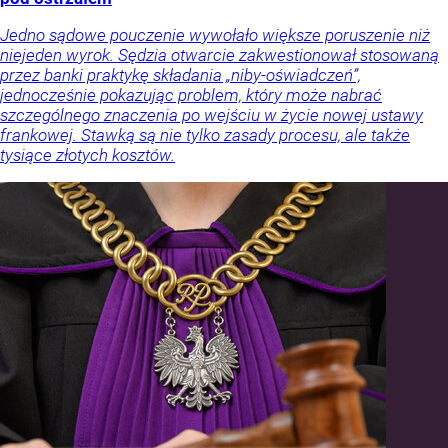
Jedno sądowe pouczenie wywołało większe poruszenie niż
niejeden wyrok. Sędzia otwarcie zakwestionował stosowaną
przez banki praktykę składania „niby-oświadczeń”,
jednocześnie pokazując problem, który może nabrać
szczególnego znaczenia po wejściu w życie nowej ustawy
frankowej. Stawką są nie tylko zasady procesu, ale także
tysiące złotych kosztów.