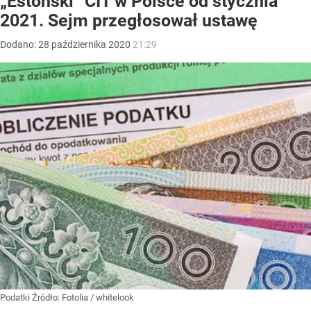
„Estoński” CIT w Polsce od stycznia
2021. Sejm przegłosował ustawę
Dodano:
28
października
2020
21:29
Podatki
Źródło:
Fotolia
/
whitelook