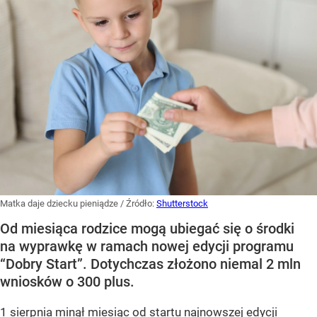
Matka daje dziecku pieniądze
/ Źródło:
Shutterstock
Od miesiąca rodzice mogą ubiegać się o środki
na wyprawkę w ramach nowej edycji programu
“Dobry Start”. Dotychczas złożono niemal 2 mln
wniosków o 300 plus.
1 sierpnia minął miesiąc od startu najnowszej edycji