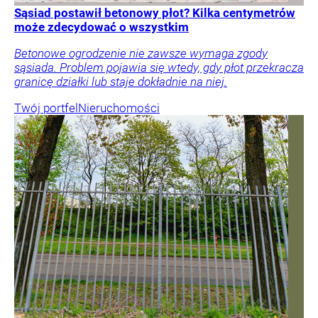
Sąsiad postawił betonowy płot? Kilka centymetrów
może zdecydować o wszystkim
Betonowe ogrodzenie nie zawsze wymaga zgody
sąsiada. Problem pojawia się wtedy, gdy płot przekracza
granicę działki lub staje dokładnie na niej.
Twój portfel
Nieruchomości