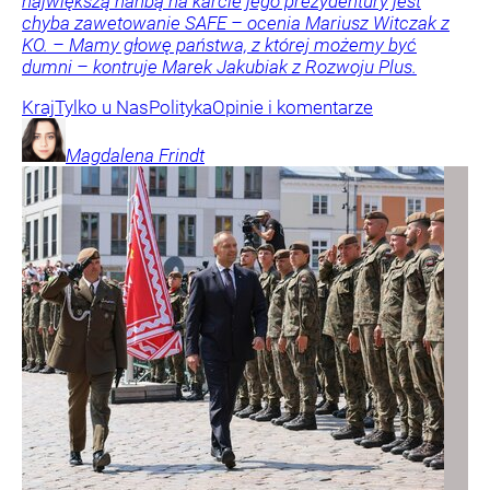
największą hańbą na karcie jego prezydentury jest
chyba zawetowanie SAFE – ocenia Mariusz Witczak z
KO. – Mamy głowę państwa, z której możemy być
dumni – kontruje Marek Jakubiak z Rozwoju Plus.
Kraj
Tylko u Nas
Polityka
Opinie i komentarze
Magdalena
Frindt