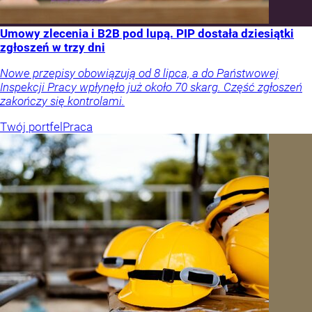
Umowy zlecenia i B2B pod lupą. PIP dostała dziesiątki
zgłoszeń w trzy dni
Nowe przepisy obowiązują od 8 lipca, a do Państwowej
Inspekcji Pracy wpłynęło już około 70 skarg. Część zgłoszeń
zakończy się kontrolami.
Twój portfel
Praca