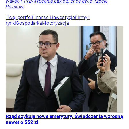
wakacji. Przywrócenia pakietu chce dwie trzecie
Polaków.
Twój portfel
Finanse i inwestycje
Firmy i
rynki
Gospodarka
Motoryzacja
Rząd szykuje nowe emerytury. Świadczenia wzrosną
nawet o 552 zł