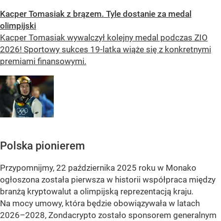
Kacper Tomasiak z brązem. Tyle dostanie za medal
olimpijski
Kacper Tomasiak wywalczył kolejny medal podczas ZIO
2026! Sportowy sukces 19-latka wiąże się z konkretnymi
premiami finansowymi.
Polska pionierem
Przypomnijmy, 22 października 2025 roku w Monako
ogłoszona została pierwsza w historii współpraca między
branżą kryptowalut a olimpijską reprezentacją kraju.
Na mocy umowy, która będzie obowiązywała w latach
2026–2028, Zondacrypto zostało sponsorem generalnym