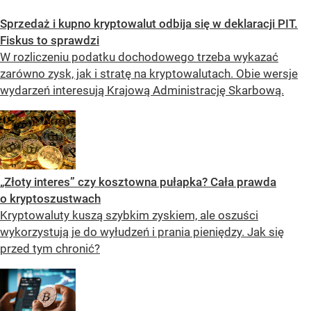
Sprzedaż i kupno kryptowalut odbija się w deklaracji PIT.
Fiskus to sprawdzi
W rozliczeniu podatku dochodowego trzeba wykazać
zarówno zysk, jak i stratę na kryptowalutach. Obie wersje
wydarzeń interesują Krajową Administrację Skarbową.
„Złoty interes” czy kosztowna pułapka? Cała prawda
o kryptoszustwach
Kryptowaluty kuszą szybkim zyskiem, ale oszuści
wykorzystują je do wyłudzeń i prania pieniędzy. Jak się
przed tym chronić?