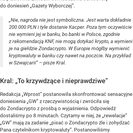
do doniesień „Gazety Wyborczej”.
„Nie, nagroda nie jest symboliczna. Jest warta dokładnie
200 000 PLN i tyle dostanie Kacper. Poza tym oczywiście
nie wymieni jej w banku, bo banki w Polsce, zgodnie
z rekomendacją KNF, nie mogą dotykać krypto, a wymieni
je na giełdzie Zondacrypto. W Europie mógłby wymienić
kryptowaluty w banku czy nawet na poczcie. Na przykład
w Szwajcarii” – pisze Kral.
Kral: „To krzywdzące i nieprawdziwe”
Redakcja „Wprost” postanowiła skonfrontować sensacyjne
doniesienia „GW” z rzeczywistością i zwróciła się
do Zondacrypto z prośbą o wyjaśnienia. Odpowiedź
dostaliśmy po 8 minutach. Czytamy w niej, że „rewelacje”
„GW” mają za zadanie „pisać o Zondacrypto źle i zohydzać
Pana czytelnikom kryptowaluty”. Postanowiliśmy