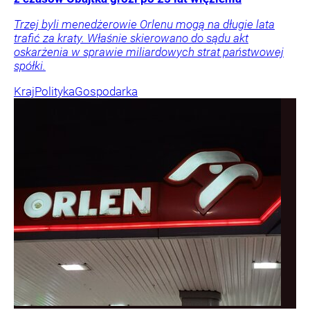
Trzej byli menedżerowie Orlenu mogą na długie lata
trafić za kraty. Właśnie skierowano do sądu akt
oskarżenia w sprawie miliardowych strat państwowej
spółki.
Kraj
Polityka
Gospodarka