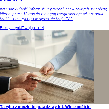
ING Bank Śląski informuje o pracach serwisowych. W sobotę
klienci przez 10 godzin nie będą mogli skorzystać z modułu
Makler dostępnego w systemie Moje ING.
Firmy i rynki
Twój portfel
Ta ryba z puszki to prawdziwy hit. Wiele osób jej