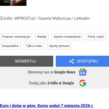
Źródło:
WPROST.pl
/
Gazeta Wyborcza / Linkedin
Finanse i inwestycje
Waluty
Opinie i komentarze
Firmy i rynki
Gospodarka
Tylko u Nas
Sporty zimowe
SKOMENTUJ
UDOSTĘPNIJ
Obserwuj nas
w
Google News
Dodaj jako
źródło w Google
Euro i dolar w górę. Kursy walut 7 sierpnia 2026 r.