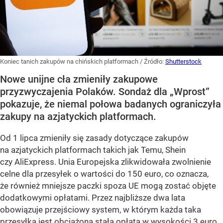
Koniec tanich zakupów na chińskich platformach
/ Źródło:
Shutterstock
Nowe unijne cła zmieniły zakupowe
przyzwyczajenia Polaków. Sondaż dla „Wprost”
pokazuje, że niemal połowa badanych ograniczyła
zakupy na azjatyckich platformach.
Od 1 lipca zmieniły się zasady dotyczące zakupów
na azjatyckich platformach takich jak Temu, Shein
czy AliExpress. Unia Europejska zlikwidowała zwolnienie
celne dla przesyłek o wartości do 150 euro, co oznacza,
że również mniejsze paczki spoza UE mogą zostać objęte
dodatkowymi opłatami. Przez najbliższe dwa lata
obowiązuje przejściowy system, w którym każda taka
przesyłka jest obciążona stałą opłatą w wysokości 3 euro.