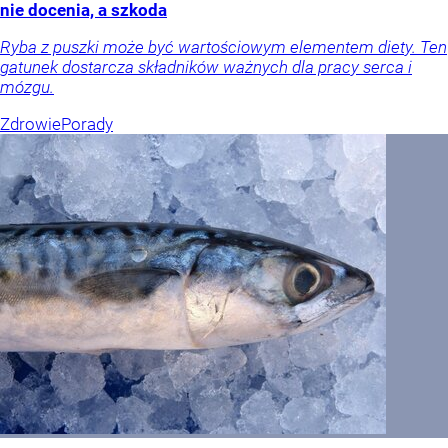
nie docenia, a szkoda
Ryba z puszki może być wartościowym elementem diety. Ten
gatunek dostarcza składników ważnych dla pracy serca i
mózgu.
Zdrowie
Porady