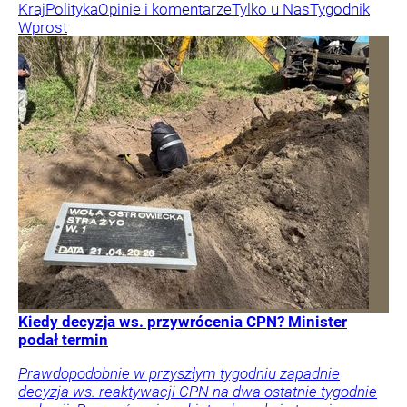
Kraj
Polityka
Opinie i komentarze
Tylko u Nas
Tygodnik
Wprost
Kiedy decyzja ws. przywrócenia CPN? Minister
podał termin
Prawdopodobnie w przyszłym tygodniu zapadnie
decyzja ws. reaktywacji CPN na dwa ostatnie tygodnie