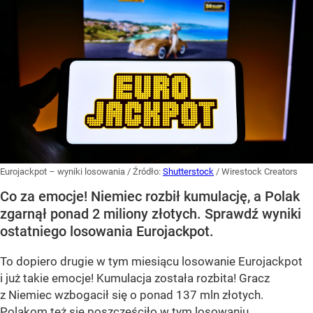
Eurojackpot – wyniki losowania
/ Źródło:
Shutterstock
/
Wirestock Creators
Co za emocje! Niemiec rozbił kumulację, a Polak
zgarnął ponad 2 miliony złotych. Sprawdź wyniki
ostatniego losowania Eurojackpot.
To dopiero drugie w tym miesiącu losowanie Eurojackpot
i już takie emocje! Kumulacja została rozbita! Gracz
z Niemiec wzbogacił się o ponad 137 mln złotych.
Polakom też się poszczęściło w tym losowaniu.