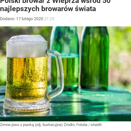
Polski browar z Wieprza wśród 50
najlepszych browarów świata
Dodano:
17
lutego
2020
21:25
Zimne piwo z pianką (zdj. ilustracyjne)
Źródło:
Fotolia
/
shaiith