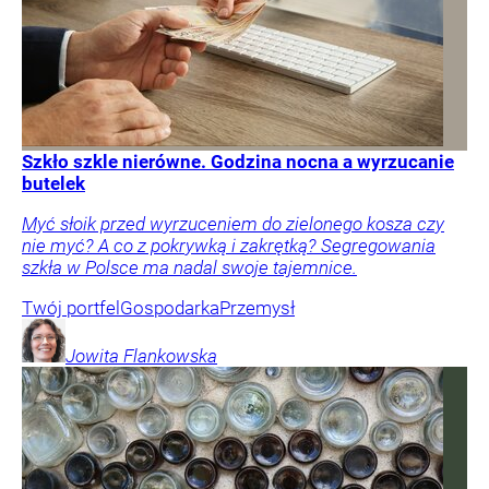
Szkło szkle nierówne. Godzina nocna a wyrzucanie
butelek
Myć słoik przed wyrzuceniem do zielonego kosza czy
nie myć? A co z pokrywką i zakrętką? Segregowania
szkła w Polsce ma nadal swoje tajemnice.
Twój portfel
Gospodarka
Przemysł
Jowita
Flankowska