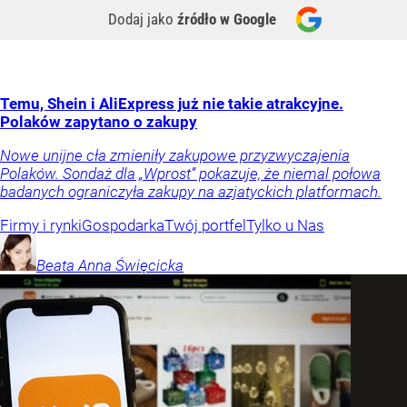
Dodaj jako
źródło w Google
Temu, Shein i AliExpress już nie takie atrakcyjne.
Polaków zapytano o zakupy
Nowe unijne cła zmieniły zakupowe przyzwyczajenia
Polaków. Sondaż dla „Wprost” pokazuje, że niemal połowa
badanych ograniczyła zakupy na azjatyckich platformach.
Firmy i rynki
Gospodarka
Twój portfel
Tylko u Nas
Beata Anna
Święcicka