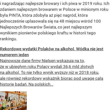
i nagradzając najlepsze browary i ich piwa w 2019 roku. Ich
zdaniem najlepszym browarem w Polsce w minionym roku
była PINTA, która zdobyła aż pięć nagród, która
jednocześnie uplasowała się na 48 miejscu wśród 100
Najlepszych Browarów Świata, co jest najlepszym
wynikiem pionierów polskiego kraftu w historii tego
rankingu.
Rekordowe wydatki Polaków na alkohol. Wódka nie jest
numerem jeden
Najnowsze dane firmy Nielsen wskazują na to,
że w ubiegłym roku Polacy wydali 36,6 mld złotych
na alkohol. To nie tylko wynik wyższy niż w 2018 roku,
ale również rekordowy wskaźnik biorąc pod uwagę całą
historię badań. Na polskich...