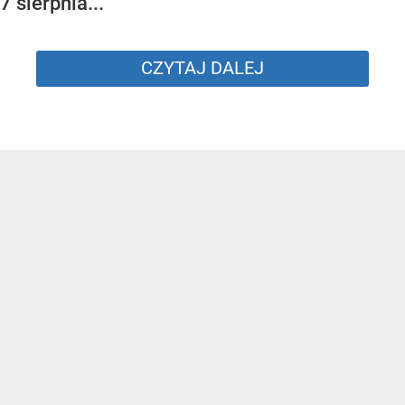
7 sierpnia...
CZYTAJ DALEJ