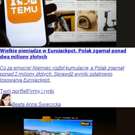
Wielkie pieniądze w Eurojackpot. Polak zgarnął ponad
dwa miliony złotych
Co za emocje! Niemiec rozbił kumulację, a Polak zgarnął
ponad 2 miliony złotych. Sprawdź wyniki ostatniego
losowania Eurojackpot.
Twój portfel
Firmy i rynki
Beata Anna
Święcicka