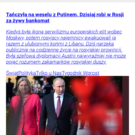
Tańczyła na weselu z Putinem. Dzisiaj robi w Rosji
za żywy bankomat
Kiedyś była ikoną serwilizmu europejskich elit wobec
Moskwy, potem rosyjscy najemnicy ewakuowali ją
razem z ulubionymi końmi z Libanu. Dziś narzeka
publicznie na codzienne życie na rosyjskiej prowincji.
Była szefowa dyplomacji Austrii najwyraźniej nie może
pojąć rozumem zakamarków rosyjskiej duszy.
Świat
Polityka
Tylko u Nas
Tygodnik Wprost