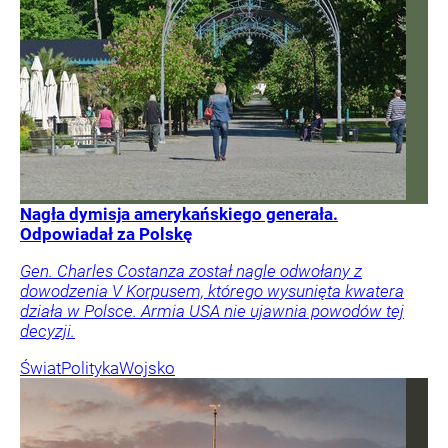
Nagła dymisja amerykańskiego generała.
Odpowiadał za Polskę
Gen. Charles Costanza został nagle odwołany z
dowodzenia V Korpusem, którego wysunięta kwatera
działa w Polsce. Armia USA nie ujawnia powodów tej
decyzji.
Świat
Polityka
Wojsko