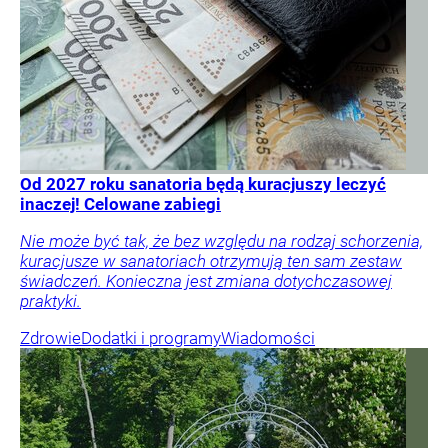
Od 2027 roku sanatoria będą kuracjuszy leczyć
inaczej! Celowane zabiegi
Nie może być tak, że bez względu na rodzaj schorzenia,
kuracjusze w sanatoriach otrzymują ten sam zestaw
świadczeń. Konieczna jest zmiana dotychczasowej
praktyki.
Zdrowie
Dodatki i programy
Wiadomości