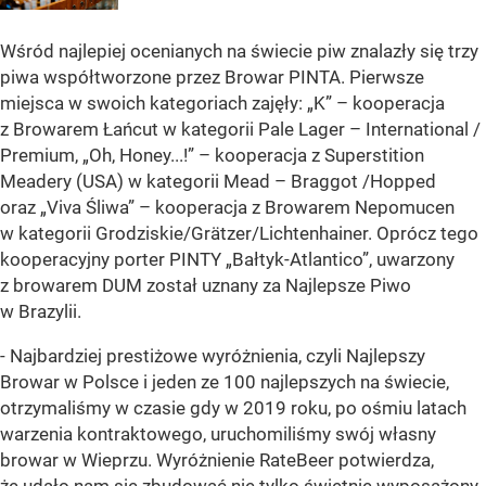
Wśród najlepiej ocenianych na świecie piw znalazły się trzy
piwa współtworzone przez Browar PINTA. Pierwsze
miejsca w swoich kategoriach zajęły: „K” – kooperacja
z Browarem Łańcut w kategorii Pale Lager – International /
Premium, „Oh, Honey...!” – kooperacja z Superstition
Meadery (USA) w kategorii Mead – Braggot /Hopped
oraz „Viva Śliwa” – kooperacja z Browarem Nepomucen
w kategorii Grodziskie/Grätzer/Lichtenhainer. Oprócz tego
kooperacyjny porter PINTY „Bałtyk-Atlantico”, uwarzony
z browarem DUM został uznany za Najlepsze Piwo
w Brazylii.
- Najbardziej prestiżowe wyróżnienia, czyli Najlepszy
Browar w Polsce i jeden ze 100 najlepszych na świecie,
otrzymaliśmy w czasie gdy w 2019 roku, po ośmiu latach
warzenia kontraktowego, uruchomiliśmy swój własny
browar w Wieprzu. Wyróżnienie RateBeer potwierdza,