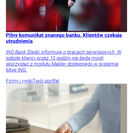
Pilny komunikat znanego banku. Klientów czekają
utrudnienia
ING Bank Śląski informuje o pracach serwisowych. W
sobotę klienci przez 10 godzin nie będą mogli
skorzystać z modułu Makler dostępnego w systemie
Moje ING.
Firmy i rynki
Twój portfel