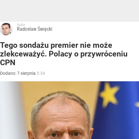
Autor:
Radosław Święcki
Tego sondażu premier nie może
zlekceważyć. Polacy o przywróceniu
CPN
Dodano:
7
sierpnia
5:34