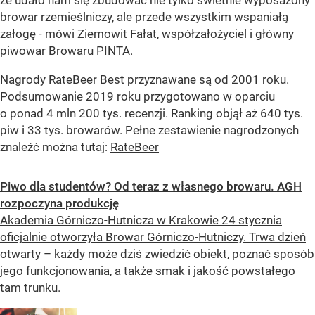
że udało nam się zbudować nie tylko świetnie wyposażony
browar rzemieślniczy, ale przede wszystkim wspaniałą
załogę - mówi Ziemowit Fałat, współzałożyciel i główny
piwowar Browaru PINTA.
Nagrody RateBeer Best przyznawane są od 2001 roku.
Podsumowanie 2019 roku przygotowano w oparciu
o ponad 4 mln 200 tys. recenzji. Ranking objął aż 640 tys.
piw i 33 tys. browarów. Pełne zestawienie nagrodzonych
znaleźć można tutaj:
RateBeer
Piwo dla studentów? Od teraz z własnego browaru. AGH
rozpoczyna produkcję
Akademia Górniczo-Hutnicza w Krakowie 24 stycznia
oficjalnie otworzyła Browar Górniczo-Hutniczy. Trwa dzień
otwarty – każdy może dziś zwiedzić obiekt, poznać sposób
jego funkcjonowania, a także smak i jakość powstałego
tam trunku.