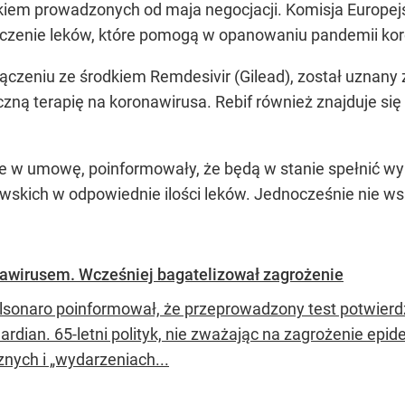
kiem prowadzonych od maja negocjacji. Komisja Europejs
rczenie leków, które pomogą w opanowaniu pandemii ko
łączeniu ze środkiem Remdesivir (Gilead), został uznany
czną terapię na koronawirusa. Rebif również znajduje się
ne w umowę, poinformowały, że będą w stanie spełnić w
skich w odpowiednie ilości leków. Jednocześnie nie wsk
nawirusem. Wcześniej bagatelizował zagrożenie
olsonaro poinformował, że przeprowadzony test potwierd
ardian. 65-letni polityk, nie zważając na zagrożenie epi
znych i „wydarzeniach...