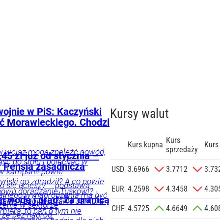
wojnie w PiS: Kaczyński
Kursy walut
yć Morawieckiego. Chodzi
Kurs
Kurs kupna
Kurs
sprzedaży
ni wciąż mogą znaleźć powód,
45 zł już od stycznia –
ąść do stołu i pojechać w
 Pensja zasadnicza
zgodę na
USD
3.6966
3.7712
3.73
 w kampanii powie
 na podany
ński go zdradził? A co powie
o się ucieszy – podstawą
informacji
EUR
4.2598
4.3458
4.30
nowu doradzanie Tuskowi?
alnego wynagrodzenia ma być
Agencji
j wodę i prąd. Za granicą
anie i zapyta: „Panie Jarku, a
zenie w sektorze
Reklamowej
CHF
4.5725
4.6649
4.60
emiera, to pan o tym nie
, że bez nagród.
 o.o. w imieniu