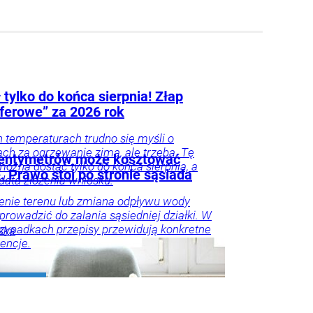
 tylko do końca sierpnia! Złap
yferowe” za 2026 rok
h temperaturach trudno się myśli o
ch za ogrzewanie zimą, ale trzeba. Tę
centymetrów może kosztować
można dostać tylko do końca sierpnia, a
. Prawo stoi po stronie sąsiada
 data złożenia wniosku.
enie terenu lub zmiana odpływu wody
rowadzić do zalania sąsiedniej działki. W
rzypadkach przepisy przewidują konkretne
ska
encje.
ieruchomości