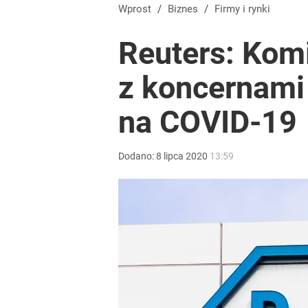
Nawrocki ma szansę na drugą kadencję? Tak ocenil
Wprost
/
Biznes
/
Firmy i rynki
Reuters: Komi
1
z koncernami
Farmacja: wzrost pod presją. co czeka branżę do 
na COVID-19
dodaj
Dodano:
8
lipca
2020
13:59
Vistula x LOT: Elegancja w podróży. Premiera wspó
dodaj