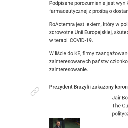
Podpisane porozumienie jest wyni
farmaceutycznej z prośbą o dosta
RoActemra jest lekiem, który w po
zdrowotne Unii Europejskiej, skute
w terapii COVID-19.
W liście do KE, firmy zaangażowa
zainteresowanych państw członkow
zainteresowanie.
Prezydent Brazylii zakażony koro
Jair B
The Gu
polityc