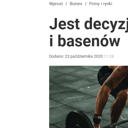
Wrze po roku Nawrockiego. „Największa hańba” ko
Wprost
/
Biznes
/
Firmy i rynki
Jest decyz
16
i basenów
Dobra passa złotego trwa. Kursy walut 6 sierpnia 2
dodaj
Dodano:
23
października
2020
11:28
Farmacja: wzrost pod presją. co czeka branżę do 
dodaj