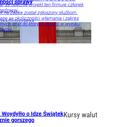
zności sprawy
ał, że obecnie projekt ten firmuje członek
rządzącej.
k na Żabkę został zgłoszony służbom.
ne są okoliczności włamania i zakres
tyka
Gospodarka
lnych strat do których doszło, w wyniku
kerów.
nna
erbezpieczeństwo
ka
 Woydyłło o Idze Świątek
Kursy walut
znie gorszego