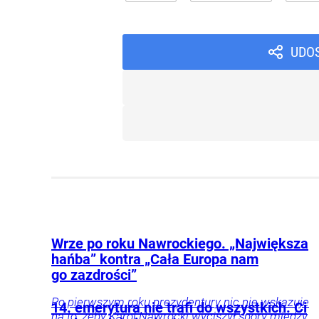
UDO
Wrze po roku Nawrockiego. „Największa
hańba” kontra „Cała Europa nam
go zazdrości”
Po pierwszym roku prezydentury nic nie wskazuje
14. emerytura nie trafi do wszystkich. Ci
na to, żeby Karol Nawrocki wyciszył spory między