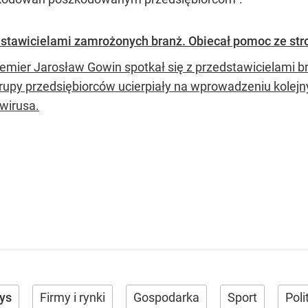
stawicielami zamrożonych branż. Obiecał pomoc ze st
emier Jarosław Gowin spotkał się z przedstawicielami bra
grupy przedsiębiorców ucierpiały na wprowadzeniu kolej
wirusa.
ys
Firmy i rynki
Gospodarka
Sport
Poli