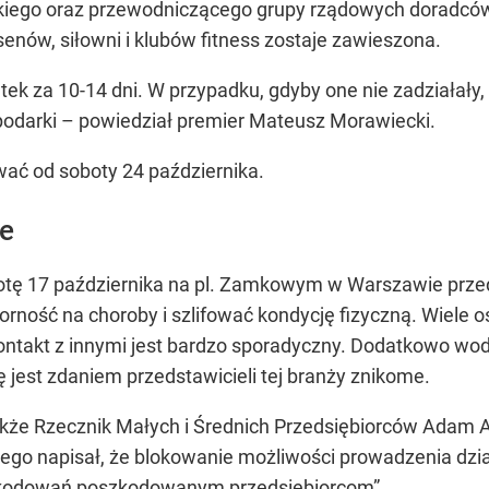
kiego oraz przewodniczącego grupy rządowych doradców
enów, siłowni i klubów fitness zostaje zawieszona.
tek za 10-14 dni. W przypadku, gdyby one nie zadziałał
podarki –
powiedział premier Mateusz Morawiecki.
ać od soboty 24 października.
je
otę 17 października na pl. Zamkowym w Warszawie przeds
ność na choroby i szlifować kondycję fizyczną. Wiele os
ontakt z innymi jest bardzo sporadyczny. Dodatkowo wo
jest zdaniem przedstawicieli tej branży znikome.
także Rzecznik Małych i Średnich Przedsiębiorców Ada
go napisał, że blokowanie możliwości prowadzenia dzia
zkodowań poszkodowanym przedsiębiorcom”
.