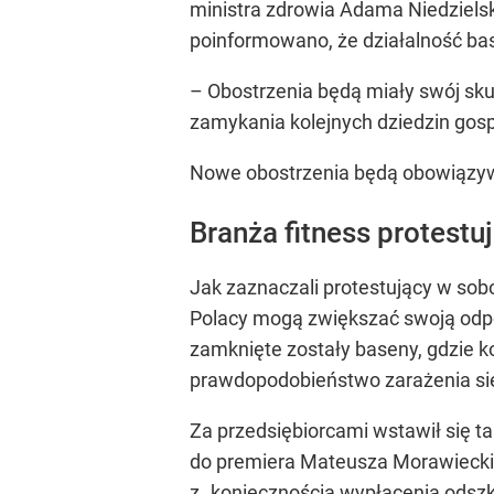
ministra zdrowia Adama Niedziels
poinformowano, że działalność bas
– Obostrzenia będą miały swój sku
zamykania kolejnych dziedzin gos
Nowe obostrzenia będą obowiązyw
Branża fitness protestu
Jak zaznaczali protestujący w sob
Polacy mogą zwiększać swoją odpor
zamknięte zostały baseny, gdzie k
prawdopodobieństwo zarażenia się 
Za przedsiębiorcami wstawił się 
do premiera Mateusza Morawieckie
z
„koniecznością wypłacenia ods