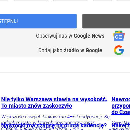
STĘPNIJ
Obserwuj nas
w
Google News
Dodaj jako
źródło w Google
Nie tylko Warszawa stawia na wysokość.
Nawroc
To miasto znów zaskoczyło
przypo
do Cza
Większość nowych bloków ma 4–5 kondygnacji. Są
jednak miasta, w których deweloperzy coraz
Karol Na
Nawrocki ma szansę na drugą kadencję?
Hakerz
częściej budują znacznie wyżej.
prezyden