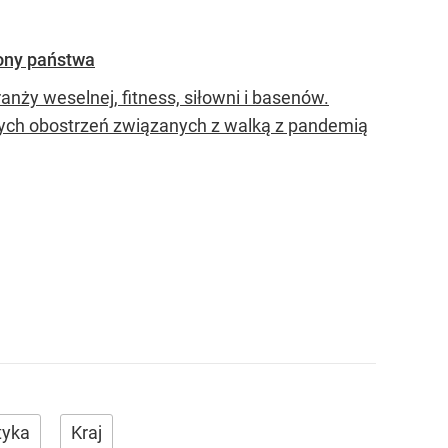
rony państwa
nży weselnej, fitness, siłowni i basenów.
nych obostrzeń związanych z walką z pandemią
tyka
Kraj