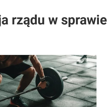
ntra „Cała Europa nam go zazdrości”
ja rządu w sprawie
026 r.
2030 roku?