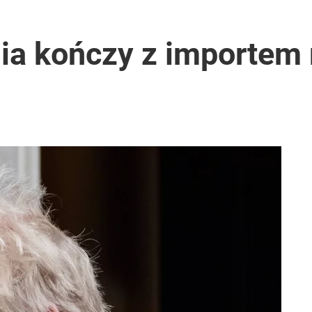
026 r.
ia kończy z importem 
i go Polacy. Sondaż dla „Wprost”
2030 roku?