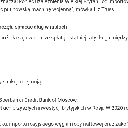
naczał koniec uzależnienia Wielkiej Brytanii od importów 
jąc putinowską machinę wojenną”, mówiła Liz Truss.
aczęła spłacać dług w rublach
spóźniła się dwa dni ze spłatą ostatniej raty długu międ
 sankcji obejmują:
berbank i Credit Bank of Moscow.
kich przyszłych inwestycji brytyjskich w Rosji. W 2020 ro
u, importu rosyjskiego węgla i ropy naftowej oraz zako