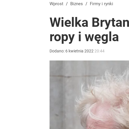
Dobra passa złotego trwa. Kursy walut 6 sierpnia 2
Wprost
/
Biznes
/
Firmy i rynki
Wielka Brytan
dodaj
ropy i węgla
Nawrocki ma szansę na drugą kadencję? Tak ocenil
Dodano:
6
kwietnia
2022
20:44
10
Farmacja: wzrost pod presją. co czeka branżę do 
dodaj