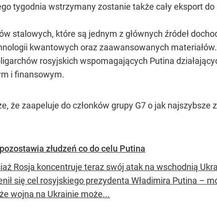
łego tygodnia wstrzymany zostanie także cały eksport d
ów stalowych, które są jednym z głównych źródeł dochod
echnologii kwantowych oraz zaawansowanych materiałów.
oligarchów rosyjskich wspomagających Putina działają
m i finansowym.
że, że zaapeluje do członków grupy G7 o jak najszybsze
pozostawia złudzeń co do celu Putina
iaż Rosja koncentruje teraz swój atak na wschodnią Ukra
enił się cel rosyjskiego prezydenta Władimira Putina – m
 że wojna na Ukrainie może...