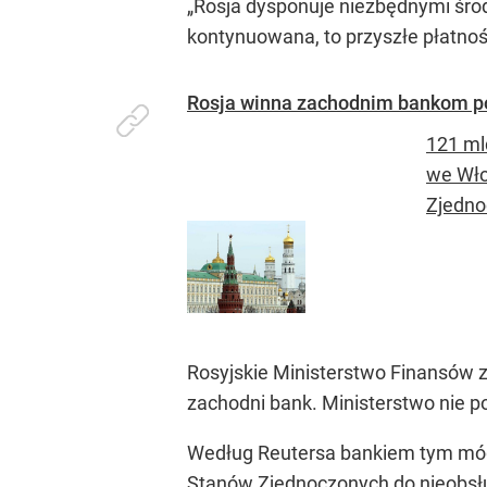
„Rosja dysponuje niezbędnymi śro
kontynuowana, to przyszłe płatno
Rosja winna zachodnim bankom pon
121 ml
we Wło
Zjedno
Rosyjskie Ministerstwo Finansów 
zachodni bank. Ministerstwo nie po
Według Reutersa bankiem tym mógł
Stanów Zjednoczonych do nieobsług