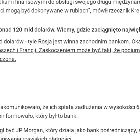
dkami finansowymi do obsługi swojego długu międzynaro
ści mogą być dokonywane w rublach”, mówił rzecznik Kr
ad 120 mld dolarów. Wiemy, gdzie zaciągnięto najwięk
d dolarów - tyle Rosja jest winna zachodnim bankom. Okaz
szech i Francji. Zaskoczeniem może być fakt, że podiu
czone.
zakomunikowało, że ich spłata zadłużenia w wysokości 
informowało, który był to bank.
 być JP Morgan, który działa jako bank pośredniczący,
iwania rosyjskich płatności.