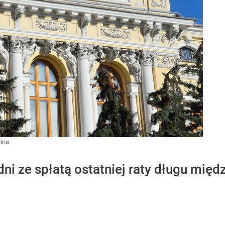
rina
dni ze spłatą ostatniej raty długu mi