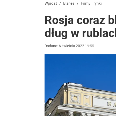
Wprost
/
Biznes
/
Firmy i rynki
Rosja coraz b
dług w rublac
Dodano:
6
kwietnia
2022
19:55