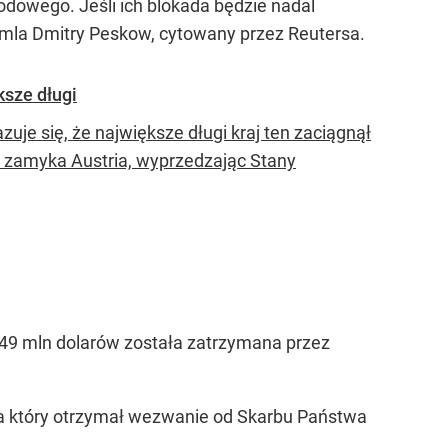
dowego. Jeśli ich blokada będzie nadal
emla Dmitry Peskow, cytowany przez Reutersa.
sze długi
uje się, że największe długi kraj ten zaciągnął
m zamyka Austria, wyprzedzając Stany
649 mln dolarów została zatrzymana przez
 a który otrzymał wezwanie od Skarbu Państwa