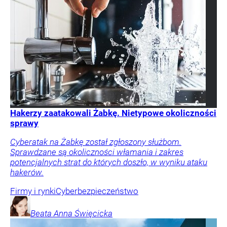
Hakerzy zaatakowali Żabkę. Nietypowe okoliczności
sprawy
Cyberatak na Żabkę został zgłoszony służbom.
Sprawdzane są okoliczności włamania i zakres
potencjalnych strat do których doszło, w wyniku ataku
hakerów.
Firmy i rynki
Cyberbezpieczeństwo
Beata Anna
Święcicka