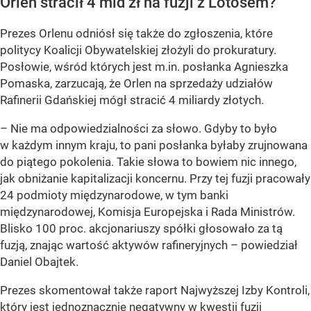
Orlen stracił 4 mld zł na fuzji z Lotosem?
Prezes Orlenu odniósł się także do zgłoszenia, które
politycy Koalicji Obywatelskiej złożyli do prokuratury.
Posłowie, wśród których jest m.in. posłanka Agnieszka
Pomaska, zarzucają, że Orlen na sprzedaży udziałów
Rafinerii Gdańskiej mógł stracić 4 miliardy złotych.
– Nie ma odpowiedzialności za słowo. Gdyby to było
w każdym innym kraju, to pani posłanka byłaby zrujnowana
do piątego pokolenia. Takie słowa to bowiem nic innego,
jak obniżanie kapitalizacji koncernu. Przy tej fuzji pracowały
24 podmioty międzynarodowe, w tym banki
międzynarodowej, Komisja Europejska i Rada Ministrów.
Blisko 100 proc. akcjonariuszy spółki głosowało za tą
fuzją, znając wartość aktywów rafineryjnych – powiedział
Daniel Obajtek.
Prezes skomentował także raport Najwyższej Izby Kontroli,
który jest jednoznacznie negatywny w kwestii fuzji