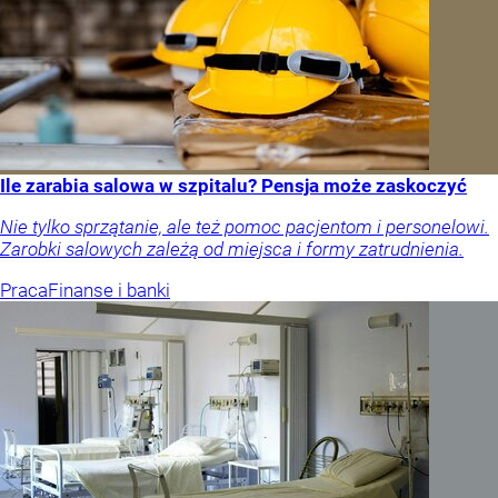
Ile zarabia salowa w szpitalu? Pensja może zaskoczyć
Nie tylko sprzątanie, ale też pomoc pacjentom i personelowi.
Zarobki salowych zależą od miejsca i formy zatrudnienia.
Praca
Finanse i banki