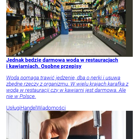
Jednak będzie darmowa woda w restauracjach
i kawiarniach. Osobne przepisy
Woda pomaga trawić jedzenie, dba o nerki i usuwa
zbędne rzeczy z organizmu. W wielu krajach karafka z
wodą w restauracji czy w kawiarni jest darmowa. Ale
nie w Polsce.
Usługi
Handel
Wiadomości