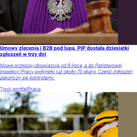
Umowy zlecenia i B2B pod lupą. PIP dostała dziesiątki
zgłoszeń w trzy dni
Nowe przepisy obowiązują od 8 lipca, a do Państwowej
Inspekcji Pracy wpłynęło już około 70 skarg. Część zgłoszeń
zakończy się kontrolami.
Twój portfel
Praca