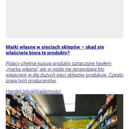
Marki własne w sieciach sklepów – skąd się
właściwie biorą te produkty?
Polacy chętnie kupują produkty oznaczone hasłem
„marka własna”, ale w ogóle nie sprawdzają kto
właściwie je dla dużych sieci sklepów produkuje. Często
znają tych producentów.
Handel
Usługi
Wiadomości