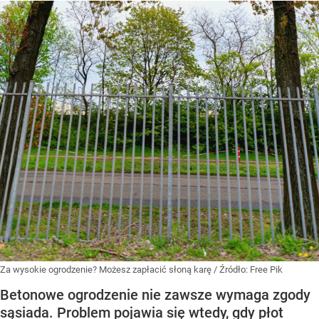
Za wysokie ogrodzenie? Możesz zapłacić słoną karę
/ Źródło:
Free Pik
Betonowe ogrodzenie nie zawsze wymaga zgody
sąsiada. Problem pojawia się wtedy, gdy płot