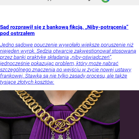
Sąd rozprawił się z bankową fikcją. „Niby-potrącenia”
pod ostrzałem
Jedno sądowe pouczenie wywołało większe poruszenie niż
niejeden wyrok. Sędzia otwarcie zakwestionował stosowaną
przez banki praktykę składania „niby-oświadczeń”,
jednocześnie pokazując problem, który może nabrać
szczególnego znaczenia po wejściu w życie nowej ustawy
frankowej. Stawką są nie tylko zasady procesu, ale także
tysiące złotych kosztów.