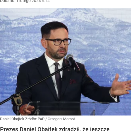
Dodano:
1
lutego
2024
8:14
Daniel Obajtek
Źródło:
PAP
/
Grzegorz Momot
Prezes Daniel Obajtek zdradził, że jeszcze