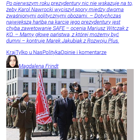
Po pierwszym roku prezydentury nic nie wskazuje na to,
żeby Karol Nawrocki wyciszył spory między dwoma
zwaśnionymi politycznymi obozami. – Dotychczas
największą hańbą na karcie jego prezydentury jest
chyba zawetowanie SAFE – ocenia Mariusz Witczak z
KO. – Mamy głowę państwa, z której możemy być
dumni – kontruje Marek Jakubiak z Rozwoju Plus.
Kraj
Tylko u Nas
Polityka
Opinie i komentarze
Magdalena
Frindt