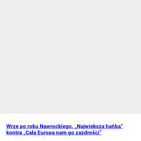
Wrze po roku Nawrockiego. „Największa hańba”
kontra „Cała Europa nam go zazdrości”