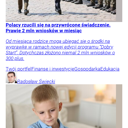
Polacy rzucili się na przywrócone świadczenie.
Prawie 2 mln wniosków w miesiąc
Od miesiąca rodzice mogą ubiegać się o środki na
wyprawkę w ramach nowej edycji programu “Dobry
Start”. Dotychczas złożono niemal 2 mln wniosków o
300 plus.
Twój portfel
Finanse i inwestycje
Gospodarka
Edukacja
Radosław
Święcki