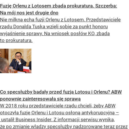
Fuzję Orlenu z Lotosem zbada prokuratura. Szczerba:
Na mój nos jest drugie dno
Nie milkną echa fuzji Orlenu z Lotosem. Przedstawiciele
rządu Donalda Tuska wzięli sobie za punkt honoru
wyjaśnienie sprawy. Na wniosek posłów KO, zbada
to prokuratura.
Co specsłużby badały przed fuzją Lotosu i Orlenu? ABW
ponownie zainteresowała się sprawą
W 2018 roku przedstawiciele rządu chcieli, żeby ABW
otoczyła fuzję Orlenu i Lotosu osłoną antykorupcyjną –
ustalił Business Insider. Z informacji serwisu wynika,
że po zmianie władzy specsłużby nadzorowane teraz przez