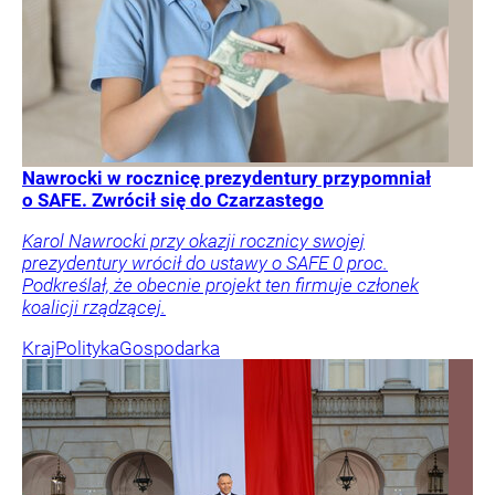
Nawrocki w rocznicę prezydentury przypomniał
o SAFE. Zwrócił się do Czarzastego
Karol Nawrocki przy okazji rocznicy swojej
prezydentury wrócił do ustawy o SAFE 0 proc.
Podkreślał, że obecnie projekt ten firmuje członek
koalicji rządzącej.
Kraj
Polityka
Gospodarka