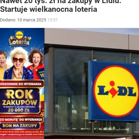
Nawet 20 tys. zł na zakupy w Lidlu.
Startuje wielkanocna loteria
Dodano:
10
marca
2025
15:51