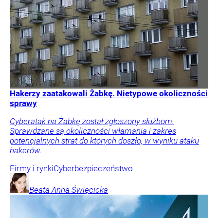
Hakerzy zaatakowali Żabkę. Nietypowe okoliczności
sprawy
Cyberatak na Żabkę został zgłoszony służbom.
Sprawdzane są okoliczności włamania i zakres
potencjalnych strat do których doszło, w wyniku ataku
hakerów.
Firmy i rynki
Cyberbezpieczeństwo
Beata Anna
Święcicka