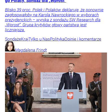
go Polacy. Sondaż dla „Wprost”
Blisko 39 proc. Polek i Polaków deklaruje, że ponownie
zagłosowałoby na Karola Nawrockiego w wyborach
prezydenckich – wynika z sondażu SW Research dla
„Wprost”. Grupa krytyków głowy państwa jest
liczniejsza.
Sondaże
Kraj
Tylko u Nas
Polityka
Opinie i komentarze
Magdalena
Frindt