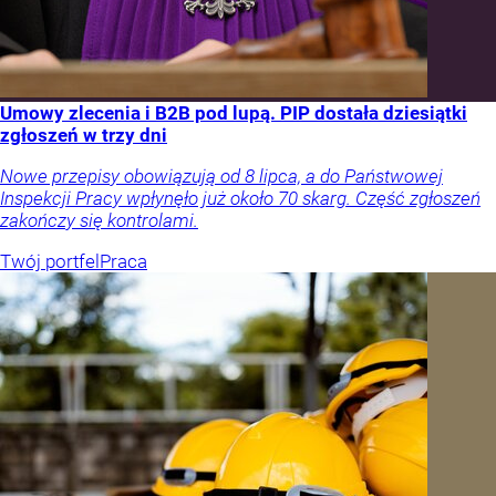
Umowy zlecenia i B2B pod lupą. PIP dostała dziesiątki
zgłoszeń w trzy dni
Nowe przepisy obowiązują od 8 lipca, a do Państwowej
Inspekcji Pracy wpłynęło już około 70 skarg. Część zgłoszeń
zakończy się kontrolami.
Twój portfel
Praca