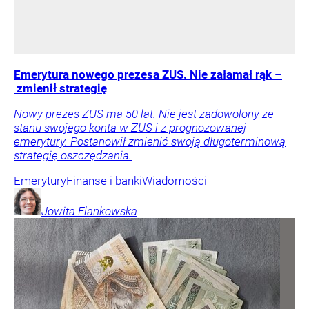
Emerytura nowego prezesa ZUS. Nie załamał rąk –
zmienił strategię
Nowy prezes ZUS ma 50 lat. Nie jest zadowolony ze
stanu swojego konta w ZUS i z prognozowanej
emerytury. Postanowił zmienić swoją długoterminową
strategię oszczędzania.
Emerytury
Finanse i banki
Wiadomości
Jowita
Flankowska