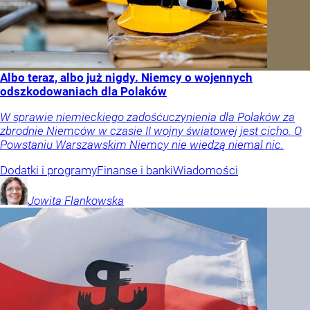
Albo teraz, albo już nigdy. Niemcy o wojennych
odszkodowaniach dla Polaków
W sprawie niemieckiego zadośćuczynienia dla Polaków za
zbrodnie Niemców w czasie II wojny światowej jest cicho. O
Powstaniu Warszawskim Niemcy nie wiedzą niemal nic.
Dodatki i programy
Finanse i banki
Wiadomości
Jowita
Flankowska