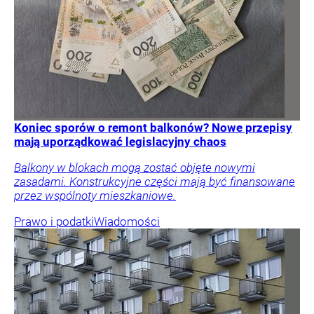
Koniec sporów o remont balkonów? Nowe przepisy
mają uporządkować legislacyjny chaos
Balkony w blokach mogą zostać objęte nowymi
zasadami. Konstrukcyjne części mają być finansowane
przez wspólnoty mieszkaniowe.
Prawo i podatki
Wiadomości