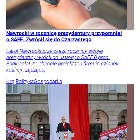
Nawrocki w rocznicę prezydentury przypomniał
o SAFE. Zwrócił się do Czarzastego
Karol Nawrocki przy okazji rocznicy swojej
prezydentury wrócił do ustawy o SAFE 0 proc.
Podkreślał, że obecnie projekt ten firmuje członek
koalicji rządzącej.
Kraj
Polityka
Gospodarka