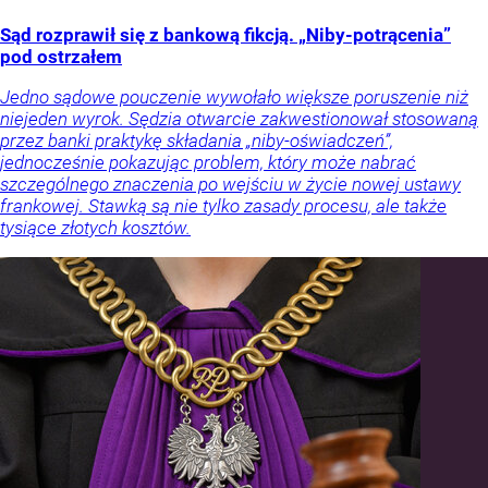
Sąd rozprawił się z bankową fikcją. „Niby-potrącenia”
pod ostrzałem
Jedno sądowe pouczenie wywołało większe poruszenie niż
niejeden wyrok. Sędzia otwarcie zakwestionował stosowaną
przez banki praktykę składania „niby-oświadczeń”,
jednocześnie pokazując problem, który może nabrać
szczególnego znaczenia po wejściu w życie nowej ustawy
frankowej. Stawką są nie tylko zasady procesu, ale także
tysiące złotych kosztów.