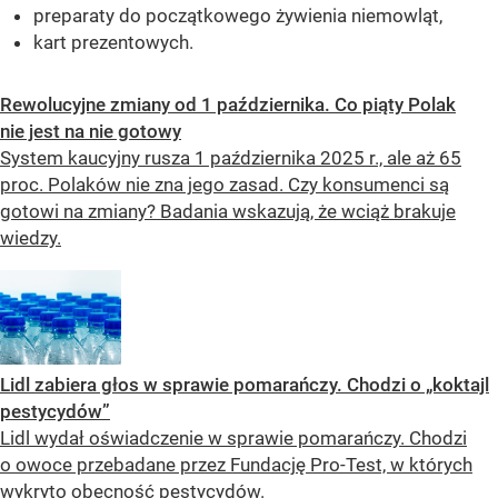
preparaty do początkowego żywienia niemowląt,
kart prezentowych.
Rewolucyjne zmiany od 1 października. Co piąty Polak
nie jest na nie gotowy
System kaucyjny rusza 1 października 2025 r., ale aż 65
proc. Polaków nie zna jego zasad. Czy konsumenci są
gotowi na zmiany? Badania wskazują, że wciąż brakuje
wiedzy.
Lidl zabiera głos w sprawie pomarańczy. Chodzi o „koktajl
pestycydów”
Lidl wydał oświadczenie w sprawie pomarańczy. Chodzi
o owoce przebadane przez Fundację Pro-Test, w których
wykryto obecność pestycydów.