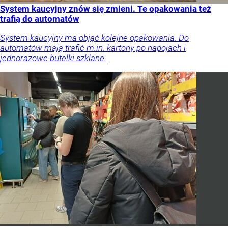
System kaucyjny znów się zmieni. Te opakowania też
trafią do automatów
System kaucyjny ma objąć kolejne opakowania. Do
automatów mają trafić m.in. kartony po napojach i
jednorazowe butelki szklane.