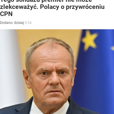
zlekceważyć. Polacy o przywróceniu
CPN
Dodano:
dzisiaj
5:34