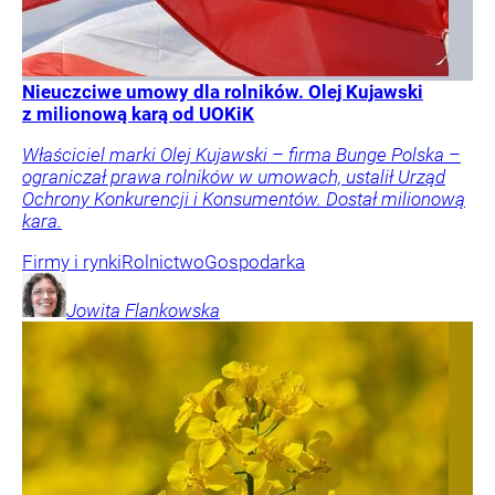
Nieuczciwe umowy dla rolników. Olej Kujawski
z milionową karą od UOKiK
Właściciel marki Olej Kujawski – firma Bunge Polska –
ograniczał prawa rolników w umowach, ustalił Urząd
Ochrony Konkurencji i Konsumentów. Dostał milionową
kara.
Firmy i rynki
Rolnictwo
Gospodarka
Jowita
Flankowska