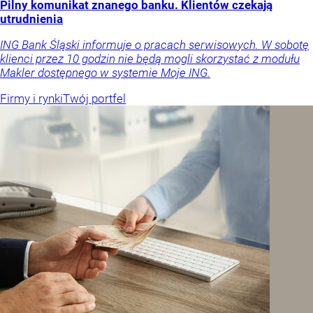
Pilny komunikat znanego banku. Klientów czekają
utrudnienia
ING Bank Śląski informuje o pracach serwisowych. W sobotę
klienci przez 10 godzin nie będą mogli skorzystać z modułu
Makler dostępnego w systemie Moje ING.
Firmy i rynki
Twój portfel