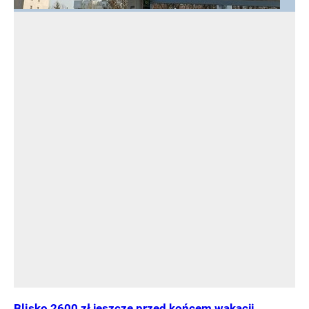
Blisko 2600 zł jeszcze przed końcem wakacji.