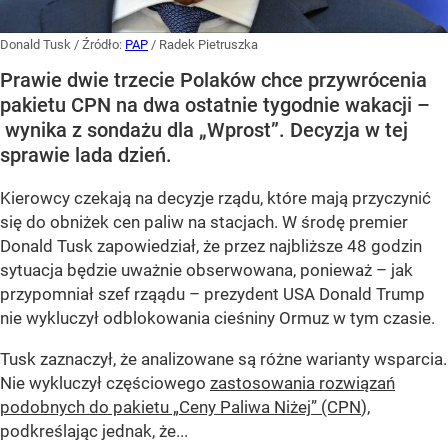
Donald Tusk
/ Źródło:
PAP
/
Radek Pietruszka
Prawie dwie trzecie Polaków chce przywrócenia
pakietu CPN na dwa ostatnie tygodnie wakacji –
wynika z sondażu dla „Wprost”. Decyzja w tej
sprawie lada dzień.
Kierowcy czekają na decyzje rządu, które mają przyczynić
się do obniżek cen paliw na stacjach. W środę premier
Donald Tusk zapowiedział, że przez najbliższe 48 godzin
sytuacja będzie uważnie obserwowana, ponieważ – jak
przypomniał szef rząądu – prezydent USA Donald Trump
nie wykluczył odblokowania cieśniny Ormuz w tym czasie.
Tusk zaznaczył, że analizowane są różne warianty wsparcia.
Nie wykluczył częściowego
zastosowania rozwiązań
podobnych do pakietu „Ceny Paliwa Niżej” (CPN
),
podkreślając jednak, że...