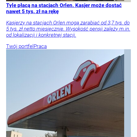
Tyle płacą na stacjach Orlen. Kasjer może dostać
nawet 5 tys. zł na rękę
Kasjerzy na stacjach Orlen mogą zarabiać od 3,7 tys. do
5 tys. zł netto miesięcznie. Wysokość pensji zależy m.in.
od lokalizacji i konkretnej stacji.
Twój portfel
Praca