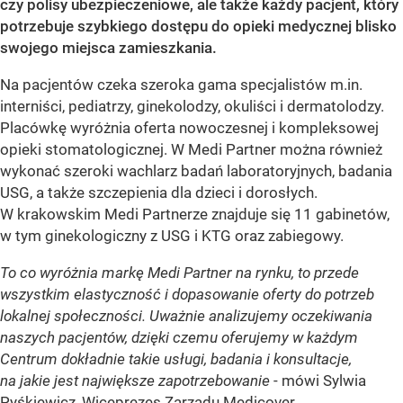
czy polisy ubezpieczeniowe, ale także każdy pacjent, który
potrzebuje szybkiego dostępu do opieki medycznej blisko
swojego miejsca zamieszkania.
Na pacjentów czeka szeroka gama specjalistów m.in.
interniści, pediatrzy, ginekolodzy, okuliści i dermatolodzy.
Placówkę wyróżnia oferta nowoczesnej i kompleksowej
opieki stomatologicznej. W Medi Partner można również
wykonać szeroki wachlarz badań laboratoryjnych, badania
USG, a także szczepienia dla dzieci i dorosłych.
W krakowskim Medi Partnerze znajduje się 11 gabinetów,
w tym ginekologiczny z USG i KTG oraz zabiegowy.
To co wyróżnia markę Medi Partner na rynku, to przede
wszystkim elastyczność i dopasowanie oferty do potrzeb
lokalnej społeczności. Uważnie analizujemy oczekiwania
naszych pacjentów, dzięki czemu oferujemy w każdym
Centrum dokładnie takie usługi, badania i konsultacje,
na jakie jest największe zapotrzebowanie
- mówi Sylwia
Pyśkiewicz, Wiceprezes Zarządu Medicover.