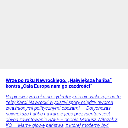
Wrze po roku Nawrockiego. „Największa hańba”
kontra „Cała Europa nam go zazdrości”
Po pierwszym roku prezydentury nic nie wskazuje na to,
żeby Karol Nawrocki wyciszył spory między dwoma
zwaśnionymi politycznymi obozami. – Dotychczas
największą hańbą na karcie jego prezydentury jest
chyba zawetowanie SAFE – ocenia Mariusz Witczak z
KO. – Mamy głowę państwa, z której możemy być