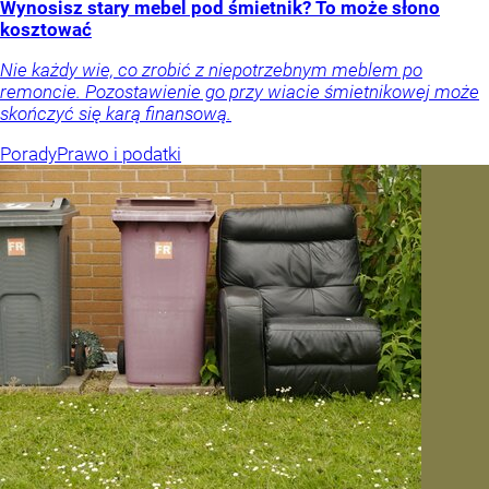
Wynosisz stary mebel pod śmietnik? To może słono
kosztować
Nie każdy wie, co zrobić z niepotrzebnym meblem po
remoncie. Pozostawienie go przy wiacie śmietnikowej może
skończyć się karą finansową.
Porady
Prawo i podatki