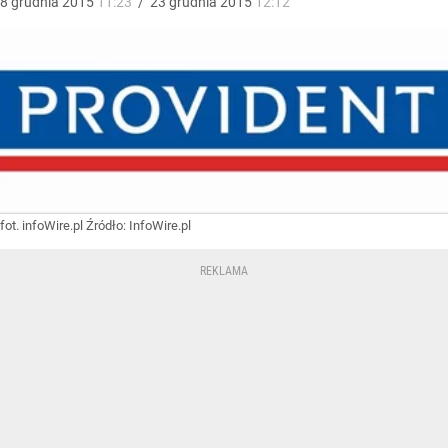
8
grudnia
2015
11:23
/
23
grudnia
2015
12:12
fot. infoWire.pl
Źródło:
InfoWire.pl