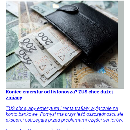
Koniec emerytur od listonosza? ZUS chce dużej
zmiany
ZUS chce, aby emerytura i renta trafiały wyłącznie na
konto bankowe. Pomysł ma przynieść oszczędności, ale
eksperci ostrzegają przed problemami części seniorów.