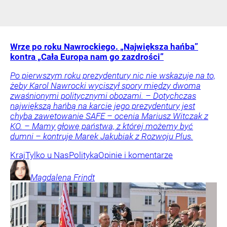
Wrze po roku Nawrockiego. „Największa hańba”
kontra „Cała Europa nam go zazdrości”
Po pierwszym roku prezydentury nic nie wskazuje na to,
żeby Karol Nawrocki wyciszył spory między dwoma
zwaśnionymi politycznymi obozami. – Dotychczas
największą hańbą na karcie jego prezydentury jest
chyba zawetowanie SAFE – ocenia Mariusz Witczak z
KO. – Mamy głowę państwa, z której możemy być
dumni – kontruje Marek Jakubiak z Rozwoju Plus.
Kraj
Tylko u Nas
Polityka
Opinie i komentarze
Magdalena
Frindt