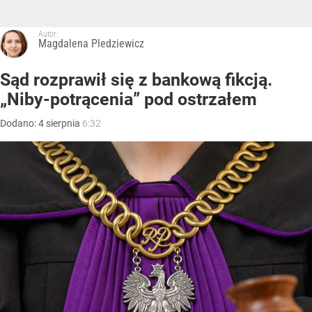
Autor:
Magdalena Pledziewicz
Sąd rozprawił się z bankową fikcją.
„Niby-potrącenia” pod ostrzałem
Dodano:
4
sierpnia
6:32