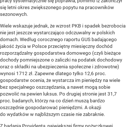
pracy systematycznie się poprawia, pomimo iż zakończył
się letni okres zwiększonego popytu na pracowników
sezonowych.
Wiele wskazuje jednak, że wzrost PKB i spadek bezrobocia
nie jest jeszcze wystarczająco odczuwalny w polskich
domach. Według corocznego raportu GUS badającego
jakość życia w Polsce przeciętny miesięczny dochód
rozporządzalny gospodarstwa domowego (czyli bieżące
dochody pomniejszone o zaliczki na podatek dochodowy
oraz o składki na ubezpieczenia społeczne i zdrowotne)
wynosi 1712 zł. Zapewne dlatego tylko 12,6 proc.
gospodarstw ocenia, że wystarcza im pieniędzy na wiele
bez specjalnego oszczędzania, a nawet mogą sobie
pozwolić na pewien luksus. Po drugiej stronie jest 31,7
proc. badanych, którzy na co dzień muszą bardzo
oszczędnie gospodarować pieniędzmi. A okazji
do wydatków w najbliższym czasie nie zabraknie.
Z badania Providenta, największej firmy pożyczkowej