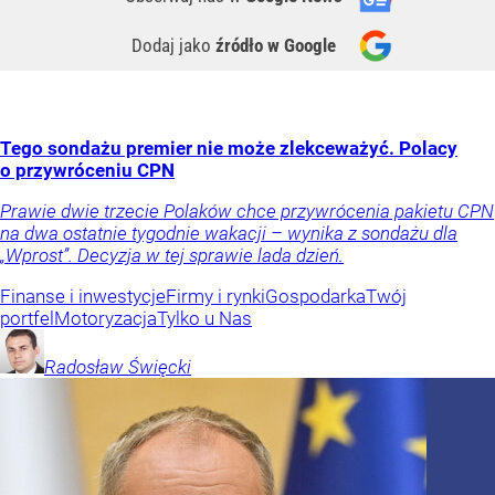
Dodaj jako
źródło w Google
Tego sondażu premier nie może zlekceważyć. Polacy
o przywróceniu CPN
Prawie dwie trzecie Polaków chce przywrócenia pakietu CPN
na dwa ostatnie tygodnie wakacji – wynika z sondażu dla
„Wprost”. Decyzja w tej sprawie lada dzień.
Finanse i inwestycje
Firmy i rynki
Gospodarka
Twój
portfel
Motoryzacja
Tylko u Nas
Radosław
Święcki