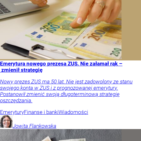
Emerytura nowego prezesa ZUS. Nie załamał rąk –
zmienił strategię
Nowy prezes ZUS ma 50 lat. Nie jest zadowolony ze stanu
swojego konta w ZUS i z prognozowanej emerytury.
Postanowił zmienić swoją długoterminową strategię
oszczędzania.
Emerytury
Finanse i banki
Wiadomości
Jowita
Flankowska