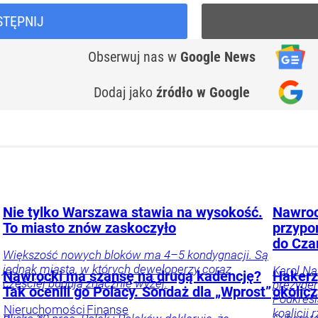
STĘPNIJ
Obserwuj nas
w
Google News
Dodaj jako
źródło w Google
Nie tylko Warszawa stawia na wysokość.
Nawroc
To miasto znów zaskoczyło
przypo
do Cza
Większość nowych bloków ma 4–5 kondygnacji. Są
jednak miasta, w których deweloperzy coraz
Karol Na
Nawrocki ma szansę na drugą kadencję?
Hakerz
częściej budują znacznie wyżej.
prezyden
Tak ocenili go Polacy. Sondaż dla „Wprost”
okolic
Podkreśl
Nieruchomości
Finanse
koalicji 