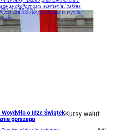
k na Żabkę został zgłoszony służbom.
ne są okoliczności włamania i zakres
tyka
Gospodarka
lnych strat do których doszło, w wyniku
kerów.
nna
erbezpieczeństwo
ka
 Woydyłło o Idze Świątek
Kursy walut
znie gorszego
Kurs