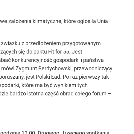
 założenia klimatyczne, które ogłosiła Unia
 w związku z przedłożeniem przygotowanym
cych się do paktu Fit for 55. Jest
abiać konkurencyjność gospodarki i państwa
mówi Zygmunt Berdychowski, przewodniczący
oruszany, jest Polski Ład. Po raz pierwszy tak
spodarki, które ma być wynikiem tych
dzie bardzo istotna część obrad całego forum –
odzinie 13.00. Drugiego i trzeciego spotkania