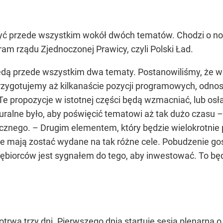
yć przede wszystkim wokół dwóch tematów. Chodzi o nowe
ram rządu Zjednoczonej Prawicy, czyli Polski Ład.
będą przede wszystkim dwa tematy. Postanowiliśmy, że
gotujemy aż kilkanaście pozycji programowych, odnoszą
e propozycje w istotnej części będą wzmacniać, lub osł
uralne było, aby poświęcić tematowi aż tak dużo czasu –
icznego.
– Drugim elementem, który będzie wielokrotnie p
ie mają zostać wydane na tak różne cele. Pobudzenie go
iębiorców jest sygnałem do tego, aby inwestować. To bę
wa trzy dni. Pierwszego dnia startuje sesją plenarną o g