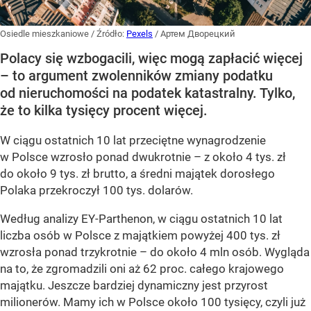
Osiedle mieszkaniowe
/ Źródło:
Pexels
/
Артем Дворецкий
Polacy się wzbogacili, więc mogą zapłacić więcej
– to argument zwolenników zmiany podatku
od nieruchomości na podatek katastralny. Tylko,
że to kilka tysięcy procent więcej.
W ciągu ostatnich 10 lat przeciętne wynagrodzenie
w Polsce wzrosło ponad dwukrotnie – z około 4 tys. zł
do około 9 tys. zł brutto, a średni majątek dorosłego
Polaka przekroczył 100 tys. dolarów.
Według analizy EY-Parthenon, w ciągu ostatnich 10 lat
liczba osób w Polsce z majątkiem powyżej 400 tys. zł
wzrosła ponad trzykrotnie – do około 4 mln osób. Wygląda
na to, że zgromadzili oni aż 62 proc. całego krajowego
majątku. Jeszcze bardziej dynamiczny jest przyrost
milionerów. Mamy ich w Polsce około 100 tysięcy, czyli już