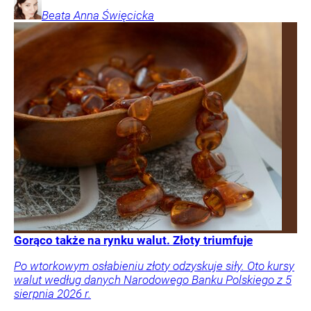
Beata Anna
Święcicka
Gorąco także na rynku walut. Złoty triumfuje
Po wtorkowym osłabieniu złoty odzyskuje siły. Oto kursy
walut według danych Narodowego Banku Polskiego z 5
sierpnia 2026 r.