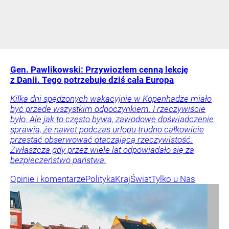
Gen. Pawlikowski: Przywiozłem cenną lekcję
z Danii. Tego potrzebuje dziś cała Europa
Kilka dni spędzonych wakacyjnie w Kopenhadze miało
być przede wszystkim odpoczynkiem. I rzeczywiście
było. Ale jak to często bywa, zawodowe doświadczenie
sprawia, że nawet podczas urlopu trudno całkowicie
przestać obserwować otaczającą rzeczywistość.
Zwłaszcza gdy przez wiele lat odpowiadało się za
bezpieczeństwo państwa.
Opinie i komentarze
Polityka
Kraj
Świat
Tylko u Nas