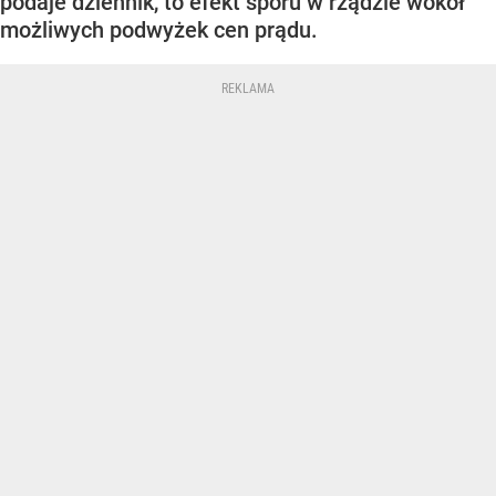
podaje dziennik, to efekt sporu w rządzie wokół
możliwych podwyżek cen prądu.