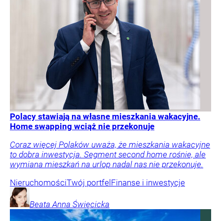
Polacy stawiają na własne mieszkania wakacyjne.
Home swapping wciąż nie przekonuje
Coraz więcej Polaków uważa, że mieszkania wakacyjne
to dobra inwestycja. Segment second home rośnie, ale
wymiana mieszkań na urlop nadal nas nie przekonuje.
Nieruchomości
Twój portfel
Finanse i inwestycje
Beata Anna
Święcicka