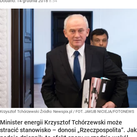
Dodano:
14
grudnia
2018
8:54
Krzysztof Tchórzewski
Źródło:
Newspix.pl
/
FOT. JAKUB NICIEJA/FOTONEWS
Minister energii Krzysztof Tchórzewski może
stracić stanowisko – donosi „Rzeczpospolita”. Jak