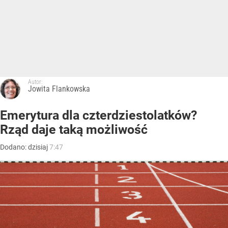
Autor:
Jowita Flankowska
Emerytura dla czterdziestolatków?
Rząd daje taką możliwość
Dodano:
dzisiaj
7:47