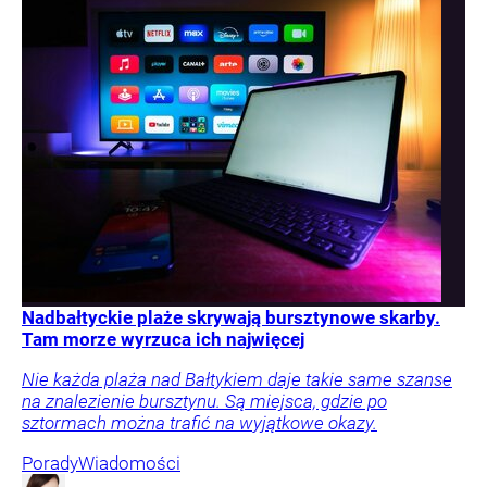
Nadbałtyckie plaże skrywają bursztynowe skarby.
Tam morze wyrzuca ich najwięcej
Nie każda plaża nad Bałtykiem daje takie same szanse
na znalezienie bursztynu. Są miejsca, gdzie po
sztormach można trafić na wyjątkowe okazy.
Porady
Wiadomości