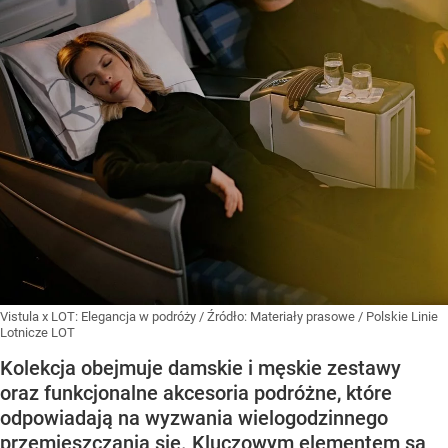
Vistula x LOT: Elegancja w podróży
/ Źródło:
Materiały prasowe
/
Polskie Linie
Lotnicze LOT
Kolekcja obejmuje damskie i męskie zestawy
oraz funkcjonalne akcesoria podróżne, które
odpowiadają na wyzwania wielogodzinnego
przemieszczania się. Kluczowym elementem są