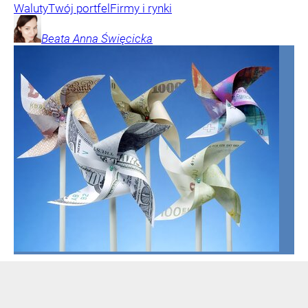
Waluty
Twój portfel
Firmy i rynki
Beata Anna
Święcicka