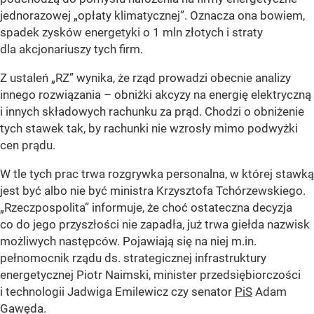
jednorazowej
„opłaty klimatycznej”
. Oznacza ona bowiem,
spadek zysków energetyki o 1 mln złotych i straty
dla akcjonariuszy tych firm.
Z ustaleń
„RZ”
wynika, że rząd prowadzi obecnie analizy
innego rozwiązania – obniżki akcyzy na energię elektryczną
i innych składowych rachunku za prąd. Chodzi o obniżenie
tych stawek tak, by rachunki nie wzrosły mimo podwyżki
cen prądu.
W tle tych prac trwa rozgrywka personalna, w której stawką
jest być albo nie być ministra Krzysztofa Tchórzewskiego.
„Rzeczpospolita”
informuje, że choć ostateczna decyzja
co do jego przyszłości nie zapadła, już trwa giełda nazwisk
możliwych następców. Pojawiają się na niej m.in.
pełnomocnik rządu ds. strategicznej infrastruktury
energetycznej Piotr Naimski, minister przedsiębiorczości
i technologii Jadwiga Emilewicz czy senator
PiS
Adam
Gawęda.