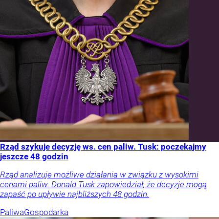
Rząd szykuje decyzję ws. cen paliw. Tusk: poczekajmy
jeszcze 48 godzin
Rząd analizuje możliwe działania w związku z wysokimi
cenami paliw. Donald Tusk zapowiedział, że decyzje mogą
zapaść po upływie najbliższych 48 godzin.
Paliwa
Gospodarka