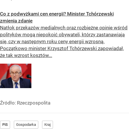
Co z podwyżkami cen energii? Minister Tchórzewski
zmienia zdanie
Natłok przekazów medialnych oraz rozbieżne opinie wśród
polityków mogą niepokoić obywateli, którzy zastanawiają
się, czy w następnym roku ceny energii wzrosną.
Początkowo minister Krzysztof Tchórzewski zapowiadał,
że tak wzrost kosztów...
Źródło:
Rzeczpospolita
PiS
Gospodarka
Kraj