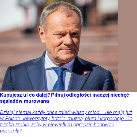
Kupujesz ul co dalej? Pilnuj odległości inaczej niechęć
sąsiadów murowana
Dzisiaj niemal każdy chce mieć własny miód – ule mają już
w Polsce uniwersytety, hotele, muzea, biura i korporacje. Co
trzeba zrobić, żeby w niewielkim ogrodzie hodować
pszczoły?