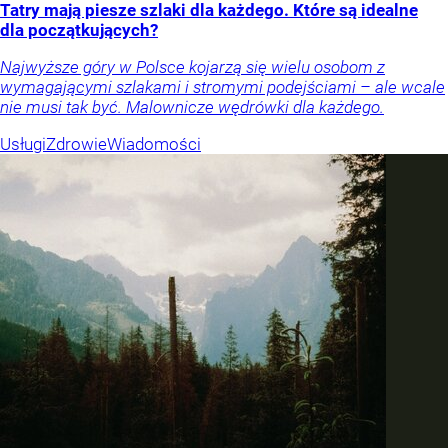
Tatry mają piesze szlaki dla każdego. Które są idealne
dla początkujących?
Najwyższe góry w Polsce kojarzą się wielu osobom z
wymagającymi szlakami i stromymi podejściami – ale wcale
nie musi tak być. Malownicze wędrówki dla każdego.
Usługi
Zdrowie
Wiadomości