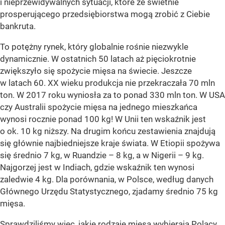
i nieprzewidywalnych sytuacji, które ze świetnie
prosperującego przedsiębiorstwa mogą zrobić z Ciebie
bankruta.
To potężny rynek, który globalnie rośnie niezwykle
dynamicznie. W ostatnich 50 latach aż pięciokrotnie
zwiększyło się spożycie mięsa na świecie. Jeszcze
w latach 60. XX wieku produkcja nie przekraczała 70 mln
ton. W 2017 roku wyniosła za to ponad 330 mln ton. W USA
czy Australii spożycie mięsa na jednego mieszkańca
wynosi rocznie ponad 100 kg! W Unii ten wskaźnik jest
o ok. 10 kg niższy. Na drugim końcu zestawienia znajdują
się głównie najbiedniejsze kraje świata. W Etiopii spożywa
się średnio 7 kg, w Ruandzie – 8 kg, a w Nigerii – 9 kg.
Najgorzej jest w Indiach, gdzie wskaźnik ten wynosi
zaledwie 4 kg. Dla porównania, w Polsce, według danych
Głównego Urzędu Statystycznego, zjadamy średnio 75 kg
mięsa.
Sprawdziliśmy więc, jakie rodzaje mięsa wybierają Polacy.