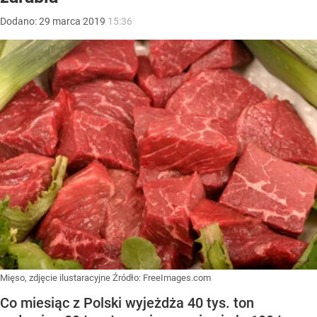
Dodano:
29
marca
2019
15:36
Mięso, zdjęcie ilustaracyjne
Źródło:
FreeImages.com
Co miesiąc z Polski wyjeżdża 40 tys. ton