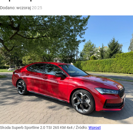
Dodano:
wczoraj
20:25
Skoda Superb Sportline 2.0 TSI 265 KM 4x4
/ Źródło:
Wprost