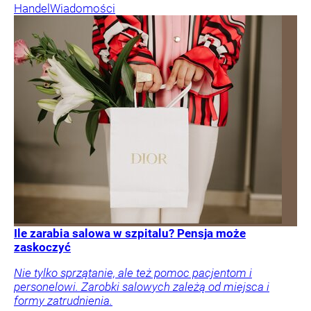
Handel
Wiadomości
Ile zarabia salowa w szpitalu? Pensja może
zaskoczyć
Nie tylko sprzątanie, ale też pomoc pacjentom i
personelowi. Zarobki salowych zależą od miejsca i
formy zatrudnienia.