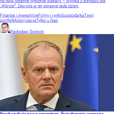
na dwa ostatnie tygodnie wakacji – wynika z sondażu dla
„Wprost”. Decyzja w tej sprawie lada dzień.
Finanse i inwestycje
Firmy i rynki
Gospodarka
Twój
portfel
Motoryzacja
Tylko u Nas
Radosław
Święcki