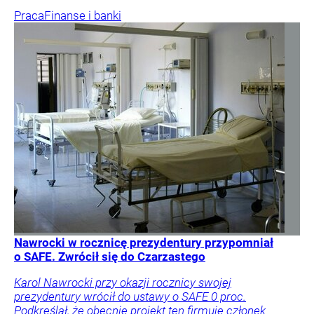
Praca
Finanse i banki
Nawrocki w rocznicę prezydentury przypomniał
o SAFE. Zwrócił się do Czarzastego
Karol Nawrocki przy okazji rocznicy swojej
prezydentury wrócił do ustawy o SAFE 0 proc.
Podkreślał, że obecnie projekt ten firmuje członek