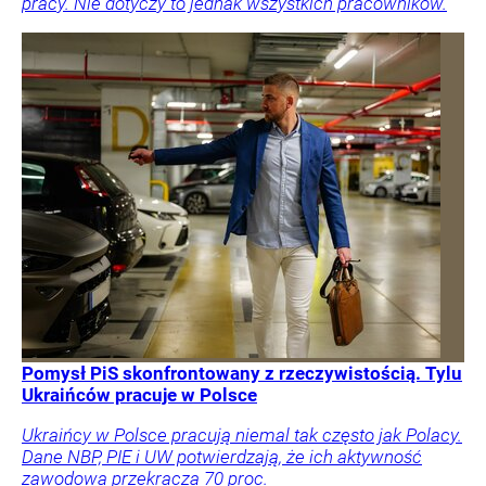
pracy. Nie dotyczy to jednak wszystkich pracowników.
Pomysł PiS skonfrontowany z rzeczywistością. Tylu
Ukraińców pracuje w Polsce
Ukraińcy w Polsce pracują niemal tak często jak Polacy.
Dane NBP, PIE i UW potwierdzają, że ich aktywność
zawodowa przekracza 70 proc.