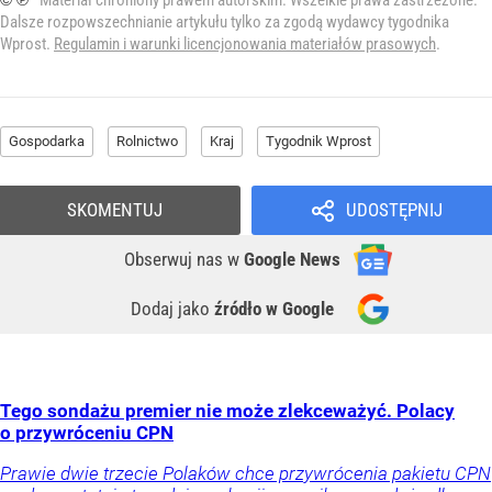
Materiał chroniony prawem autorskim. Wszelkie prawa zastrzeżone.
Dalsze rozpowszechnianie artykułu tylko za zgodą wydawcy tygodnika
Wprost.
Regulamin i warunki licencjonowania materiałów prasowych
.
Gospodarka
Rolnictwo
Kraj
Tygodnik Wprost
SKOMENTUJ
UDOSTĘPNIJ
Obserwuj nas
w
Google News
Dodaj jako
źródło w Google
Tego sondażu premier nie może zlekceważyć. Polacy
o przywróceniu CPN
Prawie dwie trzecie Polaków chce przywrócenia pakietu CPN