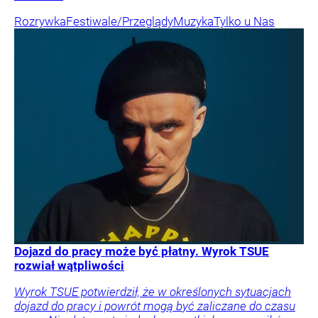
Rozrywka
Festiwale/Przeglądy
Muzyka
Tylko u Nas
Dojazd do pracy może być płatny. Wyrok TSUE
rozwiał wątpliwości
Wyrok TSUE potwierdził, że w określonych sytuacjach
dojazd do pracy i powrót mogą być zaliczane do czasu