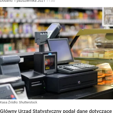
Dodano:
1
października
2021
11:00
Kasa
Źródło:
Shutterstock
Główny Urząd Statystyczny podał dane dotyczące