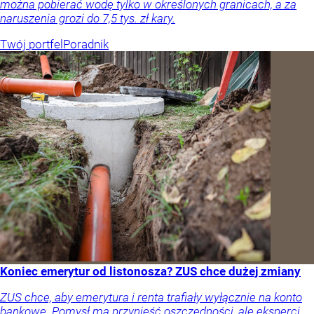
można pobierać wodę tylko w określonych granicach, a za
naruszenia grozi do 7,5 tys. zł kary.
Twój portfel
Poradnik
Koniec emerytur od listonosza? ZUS chce dużej zmiany
ZUS chce, aby emerytura i renta trafiały wyłącznie na konto
bankowe. Pomysł ma przynieść oszczędności, ale eksperci