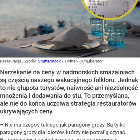
Restauracja
/ Źródło:
Shutterstock
/
Twitter/@ChLiberator
Narzekanie na ceny w nadmorskich smażalniach
są częścią naszego wakacyjnego folkloru. Jednak
to nie głupota turystów, naiwność ani niezdolność
mnożenia i dodawania do stu. To przemyślana,
ale nie do końca uczciwa strategia restauratorów
ukrywających ceny.
– Nie ma czegoś takiego jak paragony grozy. Są tylko
paragony grozy dla idiotów, którzy nie potrafią czytać.
Bo sprawdzasz co jest w menu i w tym momencie