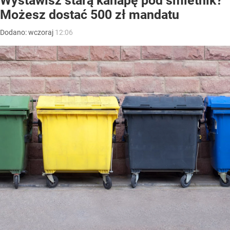
Wystawisz starą kanapę pod śmietnik?
Możesz dostać 500 zł mandatu
Dodano:
wczoraj
12:06