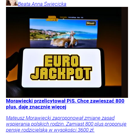
Beata Anna
Święcicka
Morawiecki przelicytował PiS. Chce zawieszać 800
plus, daje znacznie więcej
Mateusz Morawiecki zaproponował zmianę zasad
wspierania polskich rodzin. Zamiast 800 plus proponuje
pensję rodzicielską w wysokości 3600 zł.