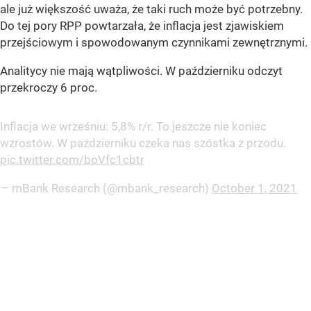
ale już większość uważa, że taki ruch może być potrzebny.
Do tej pory RPP powtarzała, że inflacja jest zjawiskiem
przejściowym i spowodowanym czynnikami zewnętrznymi.
Analitycy nie mają wątpliwości. W październiku odczyt
przekroczy 6 proc.
Inflacja we wrześniu: 5,8% r/r. To jeszcze nie koniec
wzrostów. W październiku czeka nas szóstka z przodu.
pic.twitter.com/boVfc1cbtr
— mBank Research (@mbank_research)
October 1, 2021