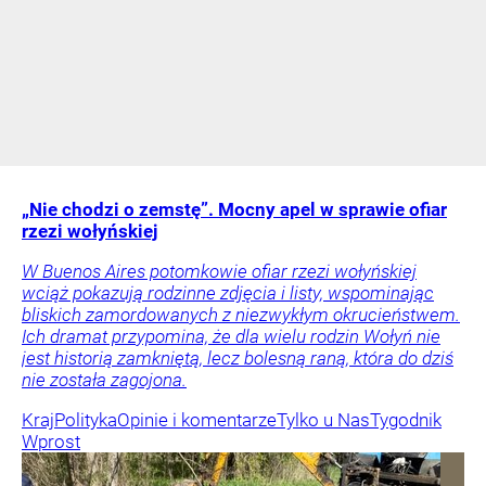
„Nie chodzi o zemstę”. Mocny apel w sprawie ofiar
rzezi wołyńskiej
W Buenos Aires potomkowie ofiar rzezi wołyńskiej
wciąż pokazują rodzinne zdjęcia i listy, wspominając
bliskich zamordowanych z niezwykłym okrucieństwem.
Ich dramat przypomina, że dla wielu rodzin Wołyń nie
jest historią zamkniętą, lecz bolesną raną, która do dziś
nie została zagojona.
Kraj
Polityka
Opinie i komentarze
Tylko u Nas
Tygodnik
Wprost