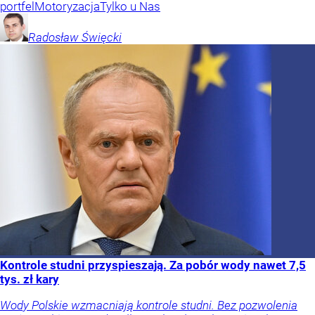
portfel
Motoryzacja
Tylko u Nas
Radosław
Święcki
Kontrole studni przyspieszają. Za pobór wody nawet 7,5
tys. zł kary
Wody Polskie wzmacniają kontrole studni. Bez pozwolenia