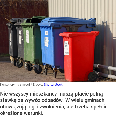
Kontenery na śmieci
/ Źródło:
Shutterstock
Nie wszyscy mieszkańcy muszą płacić pełną
stawkę za wywóz odpadów. W wielu gminach
obowiązują ulgi i zwolnienia, ale trzeba spełnić
określone warunki.