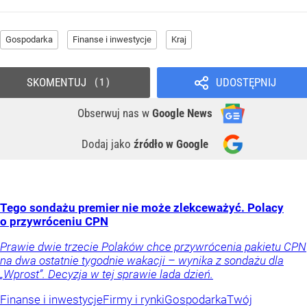
Gospodarka
Finanse i inwestycje
Kraj
SKOMENTUJ
UDOSTĘPNIJ
1
Obserwuj nas
w
Google News
Dodaj jako
źródło w Google
Tego sondażu premier nie może zlekceważyć. Polacy
o przywróceniu CPN
Prawie dwie trzecie Polaków chce przywrócenia pakietu CPN
na dwa ostatnie tygodnie wakacji – wynika z sondażu dla
„Wprost”. Decyzja w tej sprawie lada dzień.
Finanse i inwestycje
Firmy i rynki
Gospodarka
Twój