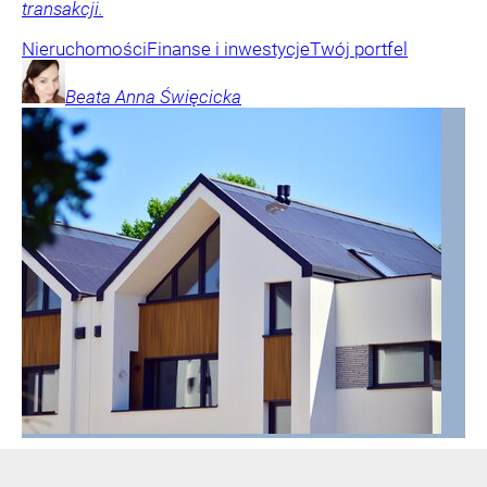
transakcji.
Nieruchomości
Finanse i inwestycje
Twój portfel
Beata Anna
Święcicka