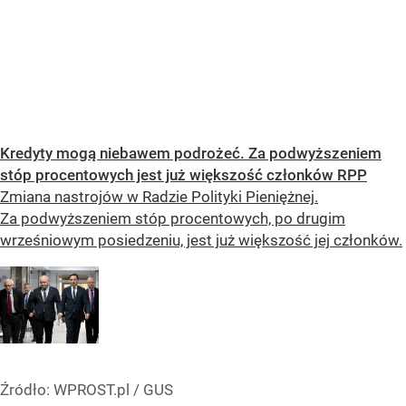
Kredyty mogą niebawem podrożeć. Za podwyższeniem
stóp procentowych jest już większość członków RPP
Zmiana nastrojów w Radzie Polityki Pieniężnej.
Za podwyższeniem stóp procentowych, po drugim
wrześniowym posiedzeniu, jest już większość jej członków.
Źródło:
WPROST.pl
/
GUS