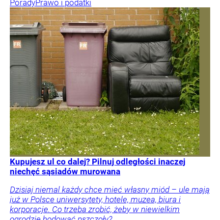
Porady
Prawo i podatki
Kupujesz ul co dalej? Pilnuj odległości inaczej
niechęć sąsiadów murowana
Dzisiaj niemal każdy chce mieć własny miód – ule mają
już w Polsce uniwersytety, hotele, muzea, biura i
korporacje. Co trzeba zrobić, żeby w niewielkim
ogrodzie hodować pszczoły?