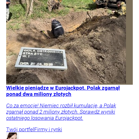
Wielkie pieniądze w Eurojackpot. Polak zgarnął
ponad dwa miliony złotych
Co za emocje! Niemiec rozbił kumulację, a Polak
zgarnął ponad 2 miliony złotych. Sprawdź wyniki
ostatniego losowania Eurojackpot.
Twój portfel
Firmy i rynki