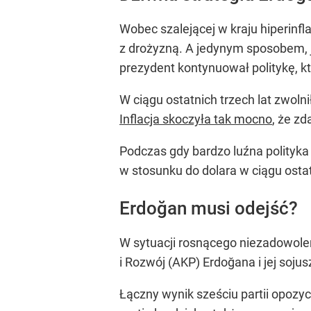
Wobec szalejącej w kraju hiperinf
z drożyzną. A jedynym sposobem, j
prezydent kontynuował politykę, k
W ciągu ostatnich trzech lat zwol
Inflacja skoczyła tak mocno
, że z
Podczas gdy bardzo luźna polityka
w stosunku do dolara w ciągu osta
Erdoğan musi odejść?
W sytuacji rosnącego niezadowolen
i Rozwój (AKP) Erdoğana i jej soju
Łączny wynik sześciu partii opozyc