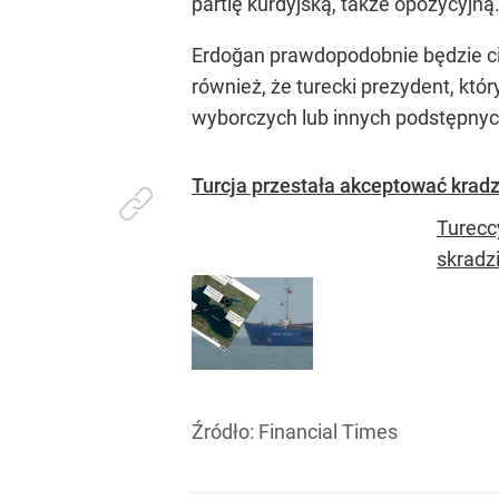
partię kurdyjską, także opozycyjną
Erdoğan prawdopodobnie będzie ci
również, że turecki prezydent, któ
wyborczych lub innych podstępnyc
Turcja przestała akceptować kradz
Turecc
skradz
Źródło:
Financial Times