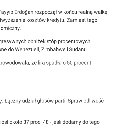
 Tayyip Erdoğan rozpoczął w końcu realną walkę
odwyższenie kosztów kredytu. Zamiast tego
nomiczny.
ę agresywnych obniżek stóp procentowych.
iżone do Wenezueli, Zimbabwe i Sudanu.
powodowała, że lira spadła o 50 procent
. Łączny udział głosów partii Sprawiedliwość
ósł około 37 proc. 48 - jeśli dodamy do tego