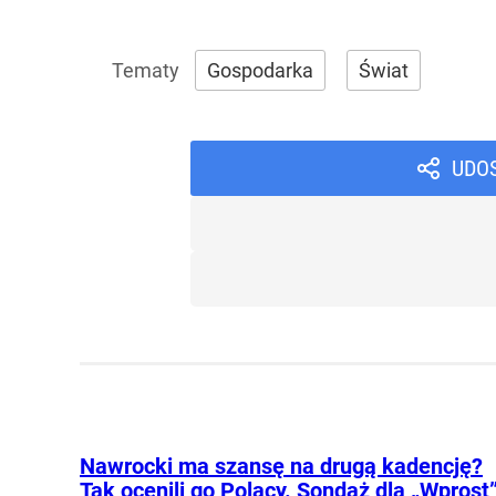
Gospodarka
Świat
UDO
Nawrocki ma szansę na drugą kadencję?
Tak ocenili go Polacy. Sondaż dla „Wprost