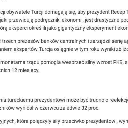
lacji obywatele Turcji domagają się, aby prezydent Recep
aki przewidują podręczniki ekonomii, jest drastyczne p
tórą eksperci określili jako gigantyczny eksperyment eko
nił trzech prezesów banków centralnych i zarządził seri
daniem ekspertów Turcja osiągnie w tym roku wyniki zbl
 monetarna rządu pomogła wesprzeć silny wzrost PKB, s
tnich 12 miesięcy.
ia tureckiemu prezydentowi może być trudno o reelekcję
szników wyniósł w czerwcu zaledwie 32 proc.
yjnych, które połączyły siły przeciwko prezydentowi, wyni