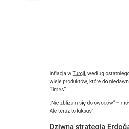
Inflacja w
Turcji
, według ostatnieg
wiele produktów, które do niedawn
Times”.
„Nie zbliżam się do owoców”
– mów
Ale teraz to luksus”
.
Dziwna strategia Erdoğ