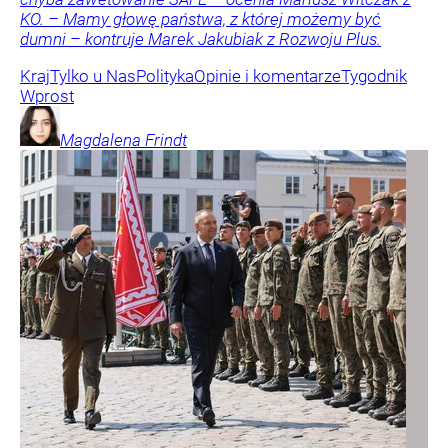
KO. – Mamy głowę państwa, z której możemy być
dumni – kontruje Marek Jakubiak z Rozwoju Plus.
Kraj
Tylko u Nas
Polityka
Opinie i komentarze
Tygodnik
Wprost
Magdalena
Frindt