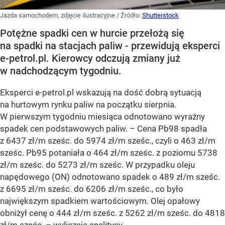
Jazda samochodem, zdjęcie ilustracyjne
/ Źródło:
Shutterstock
Potężne spadki cen w hurcie przełożą się
na spadki na stacjach paliw - przewidują eksperci
e-petrol.pl. Kierowcy odczują zmiany już
w nadchodzącym tygodniu.
Eksperci e-petrol.pl wskazują na dość dobrą sytuacją
na hurtowym rynku paliw na początku sierpnia.
W pierwszym tygodniu miesiąca odnotowano wyraźny
spadek cen podstawowych paliw. –
Cena Pb98 spadła
z 6437 zł/m sześc. do 5974 zł/m sześc., czyli o 463 zł/m
sześc. Pb95 potaniała o 464 zł/m sześc. z poziomu 5738
zł/m sześc. do 5273 zł/m sześc. W przypadku oleju
napędowego (ON) odnotowano spadek o 489 zł/m sześc.
z 6695 zł/m sześc. do 6206 zł/m sześc., co było
największym spadkiem wartościowym. Olej opałowy
obniżył cenę o 444 zł/m sześc. z 5262 zł/m sześc. do 4818