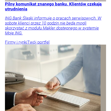
Pilny komunikat znanego banku. Klientów czekają
utrudnienia
ING Bank Śląski informuje o pracach serwisowych. W
sobotę klienci przez 10 godzin nie będą mogli
skorzystać z modułu Makler dostępnego w systemie
Moje ING.
Firmy i rynki
Twój portfel