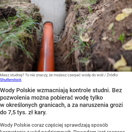
Masz studnię? To nie znaczy, że możesz czerpać wodę do woli
/ Źródło:
Shutterstock
Wody Polskie wzmacniają kontrole studni. Bez
pozwolenia można pobierać wodę tylko
w określonych granicach, a za naruszenia grozi
do 7,5 tys. zł kary.
Wody Polskie coraz częściej sprawdzają sposób
korzystania z wód podziemnych. Powodem jest rosnąca