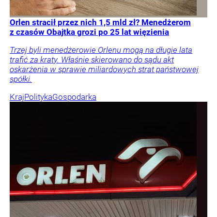
Orlen stracił przez nich 1,5 mld zł? Menedżerom
z czasów Obajtka grozi po 25 lat więzienia
Trzej byli menedżerowie Orlenu mogą na długie lata
trafić za kraty. Właśnie skierowano do sądu akt
oskarżenia w sprawie miliardowych strat państwowej
spółki.
Kraj
Polityka
Gospodarka