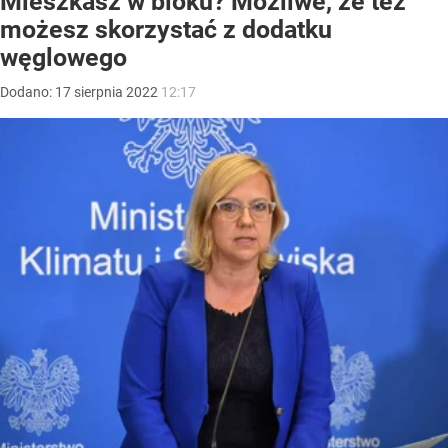
Mieszkasz w bloku? Możliwe, że też
możesz skorzystać z dodatku
węglowego
Dodano:
17
sierpnia
2022
12:17