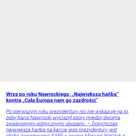
Wrze po roku Nawrockiego. „Największa hańba”
kontra „Cała Europa nam go zazdrości”
Po pierwszym roku prezydentury nic nie wskazuje na to,
żeby Karol Nawrocki wyciszył spory między dwoma
zwaśnionymi politycznymi obozami. – Dotychczas
największą hańbą na karcie jego prezydentury jest
chyba zawetowanie SAFE – ocenia Mariusz Witczak z