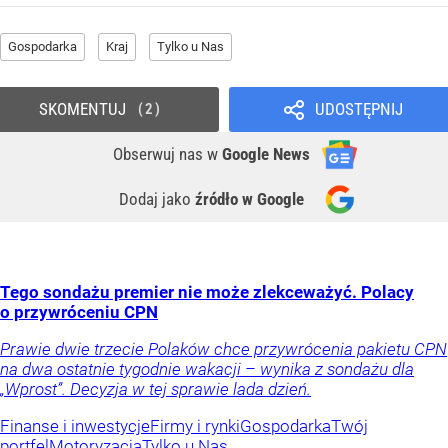
Gospodarka
Kraj
Tylko u Nas
SKOMENTUJ
UDOSTĘPNIJ
2
Obserwuj nas
w
Google News
Dodaj jako
źródło w Google
Tego sondażu premier nie może zlekceważyć. Polacy
o przywróceniu CPN
Prawie dwie trzecie Polaków chce przywrócenia pakietu CPN
na dwa ostatnie tygodnie wakacji – wynika z sondażu dla
„Wprost”. Decyzja w tej sprawie lada dzień.
Finanse i inwestycje
Firmy i rynki
Gospodarka
Twój
portfel
Motoryzacja
Tylko u Nas