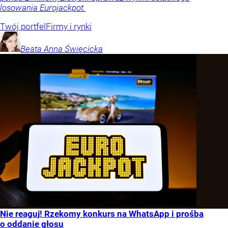
losowania Eurojackpot.
Twój portfel
Firmy i rynki
Beata Anna
Święcicka
Nie reaguj! Rzekomy konkurs na WhatsApp i prośba
o oddanie głosu