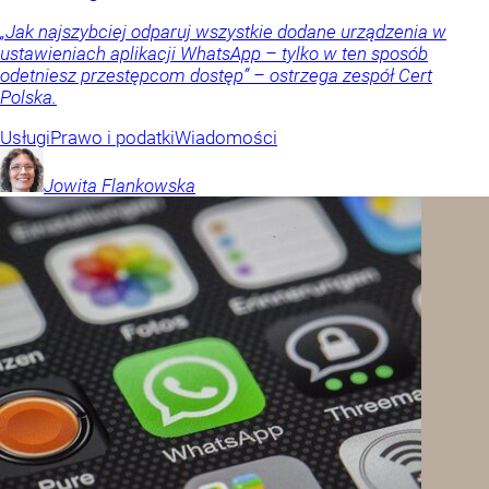
„Jak najszybciej odparuj wszystkie dodane urządzenia w
ustawieniach aplikacji WhatsApp – tylko w ten sposób
odetniesz przestępcom dostęp” – ostrzega zespół Cert
Polska.
Usługi
Prawo i podatki
Wiadomości
Jowita
Flankowska