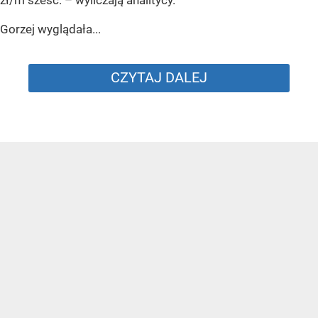
zł/m sześc.
– wyliczają analitycy.
Gorzej wyglądała...
CZYTAJ DALEJ