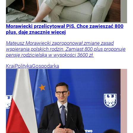
Morawiecki przelicytował PiS. Chce zawieszać 800
plus, daje znacznie więcej
Mateusz Morawiecki zaproponował zmianę zasad
wspierania polskich rodzin. Zamiast 800 plus proponuje
pensję rodzicielską w wysokości 3600 zł.
Kraj
Polityka
Gospodarka