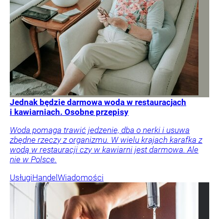
Jednak będzie darmowa woda w restauracjach
i kawiarniach. Osobne przepisy
Woda pomaga trawić jedzenie, dba o nerki i usuwa
zbędne rzeczy z organizmu. W wielu krajach karafka z
wodą w restauracji czy w kawiarni jest darmowa. Ale
nie w Polsce.
Usługi
Handel
Wiadomości