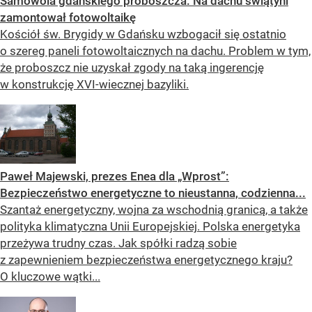
Samowola gdańskiego proboszcza. Na dachu świątyni
zamontował fotowoltaikę
Kościół św. Brygidy w Gdańsku wzbogacił się ostatnio
o szereg paneli fotowoltaicznych na dachu. Problem w tym,
że proboszcz nie uzyskał zgody na taką ingerencję
w konstrukcję XVI-wiecznej bazyliki.
Paweł Majewski, prezes Enea dla „Wprost”:
Bezpieczeństwo energetyczne to nieustanna, codzienna...
Szantaż energetyczny, wojna za wschodnią granicą, a także
polityka klimatyczna Unii Europejskiej. Polska energetyka
przeżywa trudny czas. Jak spółki radzą sobie
z zapewnieniem bezpieczeństwa energetycznego kraju?
O kluczowe wątki...