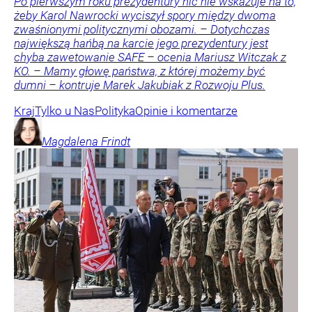
Po pierwszym roku prezydentury nic nie wskazuje na to,
żeby Karol Nawrocki wyciszył spory między dwoma
zwaśnionymi politycznymi obozami. – Dotychczas
największą hańbą na karcie jego prezydentury jest
chyba zawetowanie SAFE – ocenia Mariusz Witczak z
KO. – Mamy głowę państwa, z której możemy być
dumni – kontruje Marek Jakubiak z Rozwoju Plus.
Kraj
Tylko u Nas
Polityka
Opinie i komentarze
Magdalena
Frindt