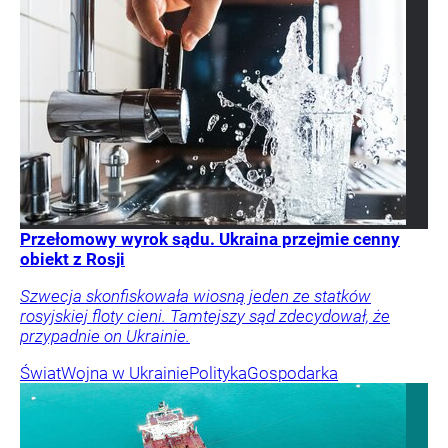
Przełomowy wyrok sądu. Ukraina przejmie cenny
obiekt z Rosji
Szwecja skonfiskowała wiosną jeden ze statków
rosyjskiej floty cieni. Tamtejszy sąd zdecydował, że
przypadnie on Ukrainie.
Świat
Wojna w Ukrainie
Polityka
Gospodarka