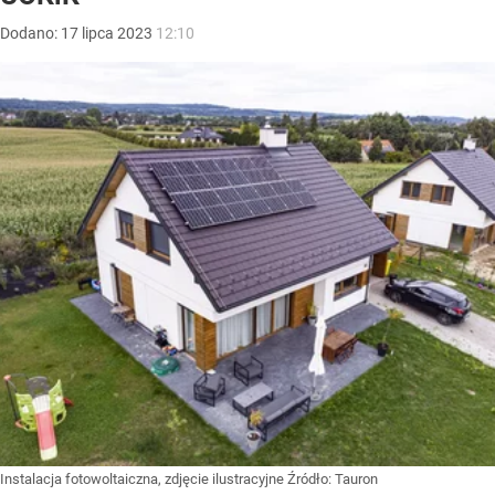
Dodano:
17
lipca
2023
12:10
Instalacja fotowoltaiczna, zdjęcie ilustracyjne
Źródło:
Tauron