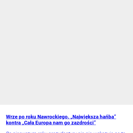
Wrze po roku Nawrockiego. „Największa hańba”
kontra „Cała Europa nam go zazdrości”