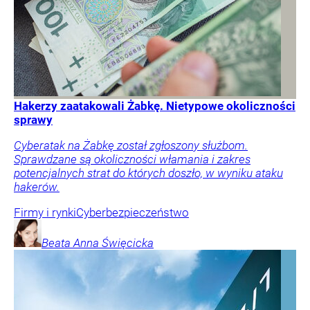
Hakerzy zaatakowali Żabkę. Nietypowe okoliczności
sprawy
Cyberatak na Żabkę został zgłoszony służbom.
Sprawdzane są okoliczności włamania i zakres
potencjalnych strat do których doszło, w wyniku ataku
hakerów.
Firmy i rynki
Cyberbezpieczeństwo
Beata Anna
Święcicka