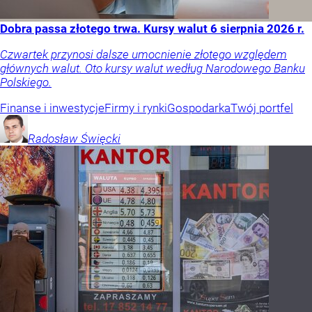
Dobra passa złotego trwa. Kursy walut 6 sierpnia 2026 r.
Czwartek przynosi dalsze umocnienie złotego względem
głównych walut. Oto kursy walut według Narodowego Banku
Polskiego.
Finanse i inwestycje
Firmy i rynki
Gospodarka
Twój portfel
Radosław
Święcki