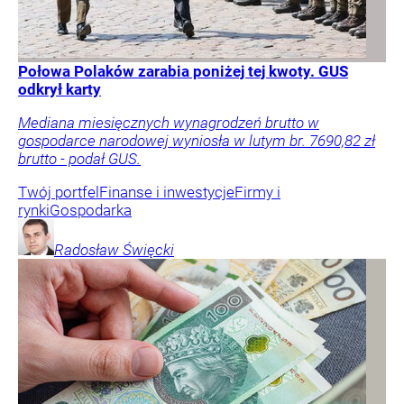
Połowa Polaków zarabia poniżej tej kwoty. GUS
odkrył karty
Mediana miesięcznych wynagrodzeń brutto w
gospodarce narodowej wyniosła w lutym br. 7690,82 zł
brutto - podał GUS.
Twój portfel
Finanse i inwestycje
Firmy i
rynki
Gospodarka
Radosław
Święcki