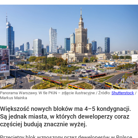
Panorama Warszawy. W tle PKiN – zdjęcie ilustracyjne
/ Źródło:
Shutterstock
/
Markus Mainka
Większość nowych bloków ma 4–5 kondygnacji.
Są jednak miasta, w których deweloperzy coraz
częściej budują znacznie wyżej.
Przeciętny blok wznoszony przez deweloperów w Polsce