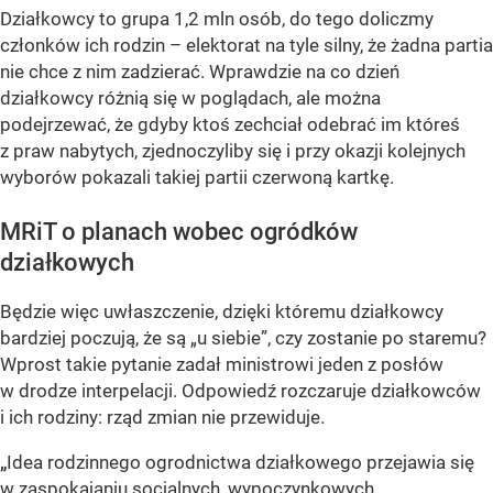
Działkowcy to grupa 1,2 mln osób, do tego doliczmy
członków ich rodzin – elektorat na tyle silny, że żadna partia
nie chce z nim zadzierać. Wprawdzie na co dzień
działkowcy różnią się w poglądach, ale można
podejrzewać, że gdyby ktoś zechciał odebrać im któreś
z praw nabytych, zjednoczyliby się i przy okazji kolejnych
wyborów pokazali takiej partii czerwoną kartkę.
MRiT o planach wobec ogródków
działkowych
Będzie więc uwłaszczenie, dzięki któremu działkowcy
bardziej poczują, że są „u siebie”, czy zostanie po staremu?
Wprost takie pytanie zadał ministrowi jeden z posłów
w drodze interpelacji. Odpowiedź rozczaruje działkowców
i ich rodziny: rząd zmian nie przewiduje.
„
Idea rodzinnego ogrodnictwa działkowego przejawia się
w zaspokajaniu socjalnych, wypoczynkowych