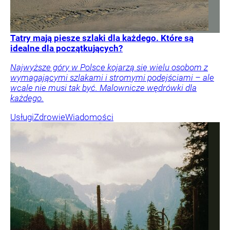
Tatry mają piesze szlaki dla każdego. Które są
idealne dla początkujących?
Najwyższe góry w Polsce kojarzą się wielu osobom z
wymagającymi szlakami i stromymi podejściami – ale
wcale nie musi tak być. Malownicze wędrówki dla
każdego.
Usługi
Zdrowie
Wiadomości