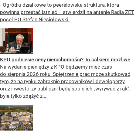
- Ogródki działkowe to peerelowska struktura, która
powinna przestać istnieć – stwierdził na antenie Radia ZET
poseł PO Stefan Niesiołowski.
KPO podniesie ceny nieruchomości? To całkiem możliwe
Na wydanie pieniędzy z KPO będziemy mieć czas
do sierpnia 2026 roku. Spiętrzenie prac może skutkować
tym, że na rynku zabraknie pracowników i deweloperzy
oraz inwestorzy publiczni będą sobie ich „wyrywać z rąk”,
byle tylko zdążyć z...