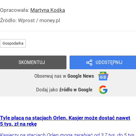
Opracowała:
Martyna Kośka
Źródło:
Wprost / money.pl
Gospodarka
SKOMENTUJ
UDOSTĘPNIJ
Obserwuj nas
w
Google News
Dodaj jako
źródło w Google
Tyle płacą na stacjach Orlen. Kasjer może dostać nawet
5 tys. zł na rękę
Kasjerzy na stacjach Orlen mogą zarabiać od 3,7 tys. do 5 tys.