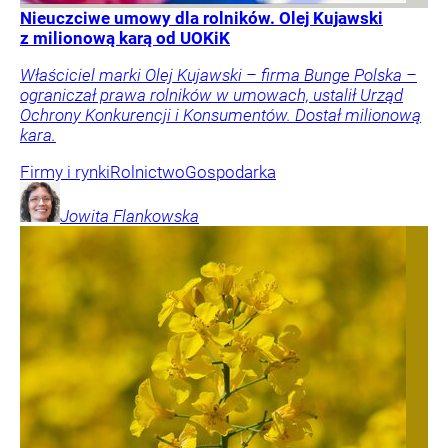
Nieuczciwe umowy dla rolników. Olej Kujawski
z milionową karą od UOKiK
Właściciel marki Olej Kujawski – firma Bunge Polska –
ograniczał prawa rolników w umowach, ustalił Urząd
Ochrony Konkurencji i Konsumentów. Dostał milionową
kara.
Firmy i rynki
Rolnictwo
Gospodarka
Jowita
Flankowska