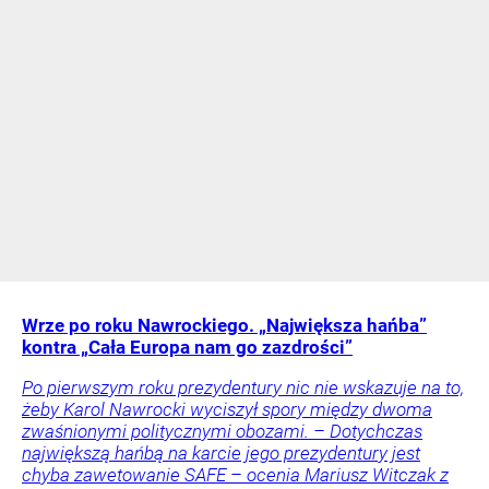
Wrze po roku Nawrockiego. „Największa hańba”
kontra „Cała Europa nam go zazdrości”
Po pierwszym roku prezydentury nic nie wskazuje na to,
żeby Karol Nawrocki wyciszył spory między dwoma
zwaśnionymi politycznymi obozami. – Dotychczas
największą hańbą na karcie jego prezydentury jest
chyba zawetowanie SAFE – ocenia Mariusz Witczak z