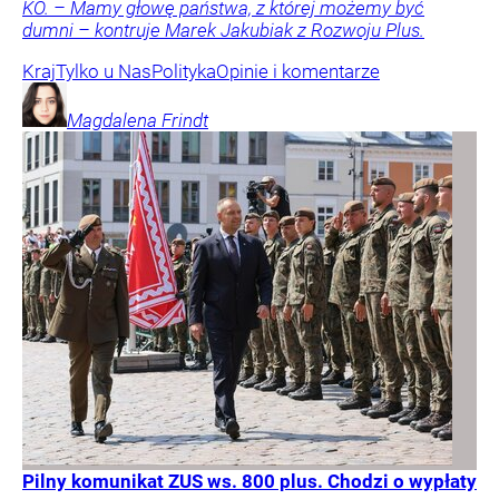
KO. – Mamy głowę państwa, z której możemy być
dumni – kontruje Marek Jakubiak z Rozwoju Plus.
Kraj
Tylko u Nas
Polityka
Opinie i komentarze
Magdalena
Frindt
Pilny komunikat ZUS ws. 800 plus. Chodzi o wypłaty