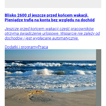
Blisko 2600 zł jeszcze przed końcem wakacji.
Pieniądze trafią na konta bez względu na dochód
Jeszcze przed końcem wakacji część pracowników
otrzyma świadczenie urlopowe. Wsparcie nie zależy od
dochodów i jest wypłacane automatycznie.
Dodatki i programy
Praca