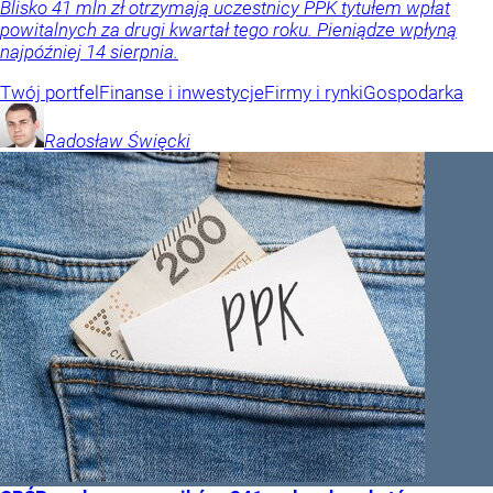
Blisko 41 mln zł otrzymają uczestnicy PPK tytułem wpłat
powitalnych za drugi kwartał tego roku. Pieniądze wpłyną
najpóźniej 14 sierpnia.
Twój portfel
Finanse i inwestycje
Firmy i rynki
Gospodarka
Radosław
Święcki