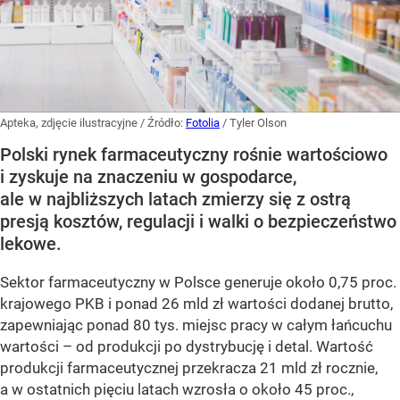
Apteka, zdjęcie ilustracyjne
/ Źródło:
Fotolia
/
Tyler Olson
Polski rynek farmaceutyczny rośnie wartościowo
i zyskuje na znaczeniu w gospodarce,
ale w najbliższych latach zmierzy się z ostrą
presją kosztów, regulacji i walki o bezpieczeństwo
lekowe.
Sektor farmaceutyczny w Polsce generuje około 0,75 proc.
krajowego PKB i ponad 26 mld zł wartości dodanej brutto,
zapewniając ponad 80 tys. miejsc pracy w całym łańcuchu
wartości – od produkcji po dystrybucję i detal. Wartość
produkcji farmaceutycznej przekracza 21 mld zł rocznie,
a w ostatnich pięciu latach wzrosła o około 45 proc.,