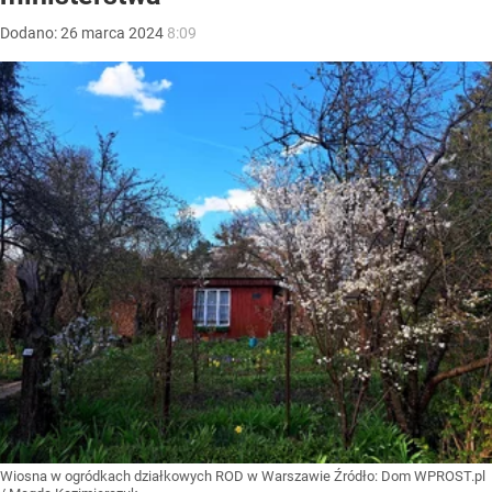
Dodano:
26
marca
2024
8:09
Wiosna w ogródkach działkowych ROD w Warszawie
Źródło:
Dom WPROST.pl