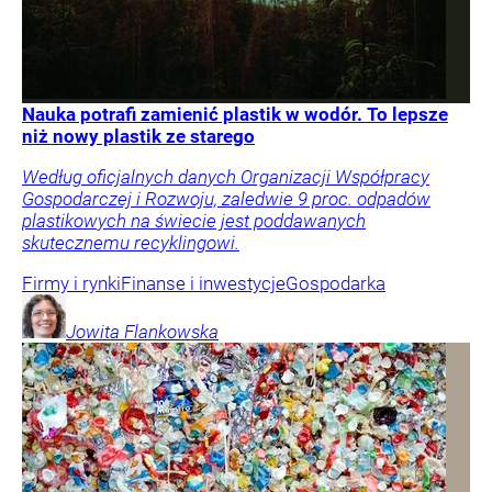
Nauka potrafi zamienić plastik w wodór. To lepsze
niż nowy plastik ze starego
Według oficjalnych danych Organizacji Współpracy
Gospodarczej i Rozwoju, zaledwie 9 proc. odpadów
plastikowych na świecie jest poddawanych
skutecznemu recyklingowi.
Firmy i rynki
Finanse i inwestycje
Gospodarka
Jowita
Flankowska