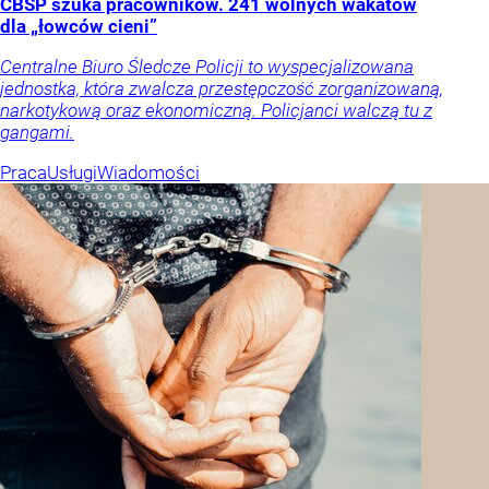
CBŚP szuka pracowników. 241 wolnych wakatów
dla „łowców cieni”
Centralne Biuro Śledcze Policji to wyspecjalizowana
jednostka, która zwalcza przestępczość zorganizowaną,
narkotykową oraz ekonomiczną. Policjanci walczą tu z
gangami.
Praca
Usługi
Wiadomości