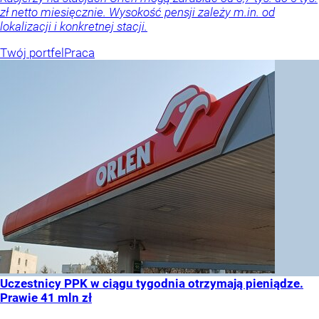
zł netto miesięcznie. Wysokość pensji zależy m.in. od
lokalizacji i konkretnej stacji.
Twój portfel
Praca
Uczestnicy PPK w ciągu tygodnia otrzymają pieniądze.
Prawie 41 mln zł