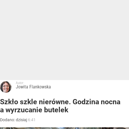
Autor:
Jowita Flankowska
Szkło szkle nierówne. Godzina nocna
a wyrzucanie butelek
Dodano:
dzisiaj
6:41