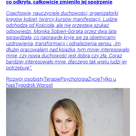
co odkryła, całkowicie zmieniło jej spojrzenie
Coachowie, nauczyciele duchowości, organizatorki
kręgów kobiet, twórcy kursów manifestacji. Ludzie
odchodzą od Kościoła, ale nie przestają szukać
odpowiedzi. Monika Sobień-Górska przez dwa lata
sprawdzała, co naprawdę kryje się za obietnicami
uzdrowienia, transformacji i odnalezienia sensu. „Im
dłużej pracowałam nad książką, tym mniej interesowało
mnie, czy nowa duchowość jest dobra czy zła. Coraz
bardziej interesowało mnie, dlaczego tak wielu ludzi jej
potrzebuje”.
Rozwój osobisty
Terapie
Psychologia
Życie
Tylko u
Nas
Tygodnik Wprost