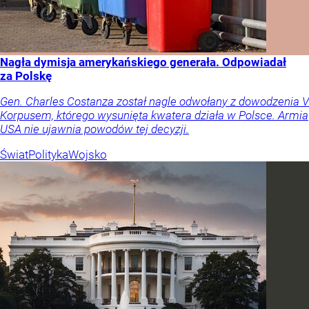
Nagła dymisja amerykańskiego generała. Odpowiadał
za Polskę
Gen. Charles Costanza został nagle odwołany z dowodzenia V
Korpusem, którego wysunięta kwatera działa w Polsce. Armia
USA nie ujawnia powodów tej decyzji.
Świat
Polityka
Wojsko