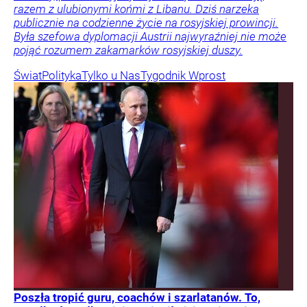
razem z ulubionymi końmi z Libanu. Dziś narzeka
publicznie na codzienne życie na rosyjskiej prowincji.
Była szefowa dyplomacji Austrii najwyraźniej nie może
pojąć rozumem zakamarków rosyjskiej duszy.
Świat
Polityka
Tylko u Nas
Tygodnik Wprost
Poszła tropić guru, coachów i szarlatanów. To,