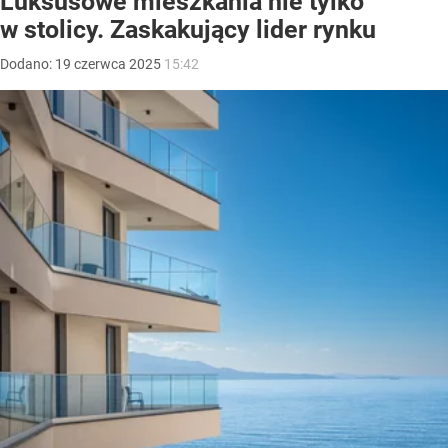
Luksusowe mieszkania nie tylko
w stolicy. Zaskakujący lider rynku
Dodano:
19
czerwca
2025
15:42