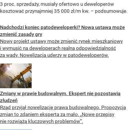
3 proc. sprzedaży, musiały ofertowo u deweloperów
kosztować przynajmniej 35 000 zł/m kw. – podsumowuje.
Nadchodzi koniec patodeweloperki? Nowa ustawa może
zmienić zasady gry
Nowy projekt ustawy może zmienić rynek mieszkaniowy
i wymusić na deweloperach realną odpowiedzialność
za wady. Nowelizacja uderzy w patodeweloperów.
Zmiany w prawie budowalnym. Ekspert nie pozostawia
złudzeń
Rząd przyjął nowelizację prawa budowalnego. Propozycja
zmian to zdaniem eksperta za mało. „Nowe przepisy
nie rozwiążą kluczowych problemów”.