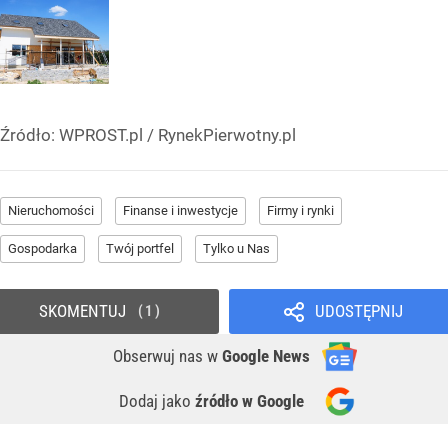
Źródło:
WPROST.pl
/
RynekPierwotny.pl
Nieruchomości
Finanse i inwestycje
Firmy i rynki
Gospodarka
Twój portfel
Tylko u Nas
SKOMENTUJ
UDOSTĘPNIJ
1
Obserwuj nas
w
Google News
Dodaj jako
źródło w Google