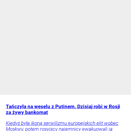
Tańczyła na weselu z Putinem. Dzisiaj robi w Rosji
za żywy bankomat
Kiedyś była ikoną serwilizmu europejskich elit wobec
Moskwy, potem rosyjscy najemnicy ewakuowali ją