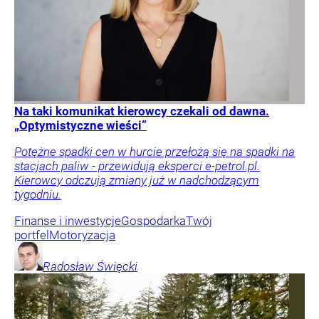
Na taki komunikat kierowcy czekali od dawna.
„Optymistyczne wieści”
Potężne spadki cen w hurcie przełożą się na spadki na
stacjach paliw - przewidują eksperci e-petrol.pl.
Kierowcy odczują zmiany już w nadchodzącym
tygodniu.
Finanse i inwestycje
Gospodarka
Twój
portfel
Motoryzacja
Radosław
Święcki