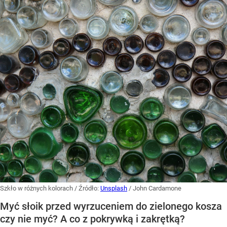
Szkło w różnych kolorach
/ Źródło:
Unsplash
/
John Cardamone
Myć słoik przed wyrzuceniem do zielonego kosza
czy nie myć? A co z pokrywką i zakrętką?