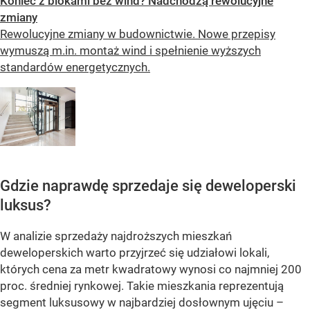
Koniec z blokami bez wind? Nadchodzą rewolucyjne
zmiany
Rewolucyjne zmiany w budownictwie. Nowe przepisy
wymuszą m.in. montaż wind i spełnienie wyższych
standardów energetycznych.
Gdzie naprawdę sprzedaje się deweloperski
luksus?
W analizie sprzedaży najdroższych mieszkań
deweloperskich warto przyjrzeć się udziałowi lokali,
których cena za metr kwadratowy wynosi co najmniej 200
proc. średniej rynkowej. Takie mieszkania reprezentują
segment luksusowy w najbardziej dosłownym ujęciu –