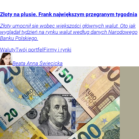
Złoty na plusie. Frank największym przegranym tygodnia
Złoty umocnił się wobec większości głównych walut. Oto jak
wyglądał tydzień na rynku walut według danych Narodowego
Banku Polskiego.
Waluty
Twój portfel
Firmy i rynki
Beata Anna
Święcicka