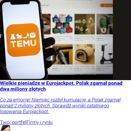
Wielkie pieniądze w Eurojackpot. Polak zgarnął ponad
dwa miliony złotych
Co za emocje! Niemiec rozbił kumulację, a Polak zgarnął
ponad 2 miliony złotych. Sprawdź wyniki ostatniego
losowania Eurojackpot.
Twój portfel
Firmy i rynki