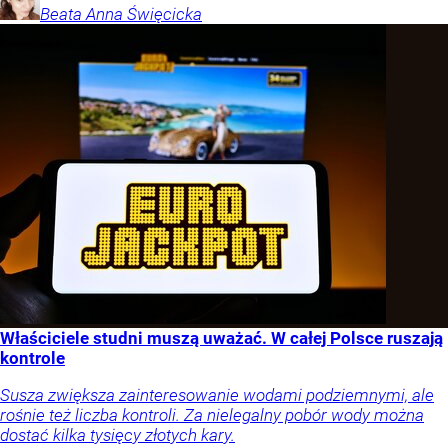
Beata Anna
Święcicka
Właściciele studni muszą uważać. W całej Polsce ruszają
kontrole
Susza zwiększa zainteresowanie wodami podziemnymi, ale
rośnie też liczba kontroli. Za nielegalny pobór wody można
dostać kilka tysięcy złotych kary.