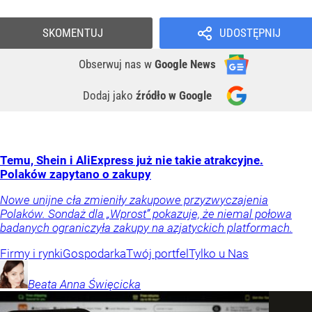
SKOMENTUJ
UDOSTĘPNIJ
Obserwuj nas
w
Google News
Dodaj jako
źródło w Google
Temu, Shein i AliExpress już nie takie atrakcyjne.
Polaków zapytano o zakupy
Nowe unijne cła zmieniły zakupowe przyzwyczajenia
Polaków. Sondaż dla „Wprost” pokazuje, że niemal połowa
badanych ograniczyła zakupy na azjatyckich platformach.
Firmy i rynki
Gospodarka
Twój portfel
Tylko u Nas
Beata Anna
Święcicka