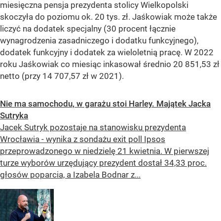
miesięczna pensja prezydenta stolicy Wielkopolski
skoczyła do poziomu ok. 20 tys. zł. Jaśkowiak może także
liczyć na dodatek specjalny (30 procent łącznie
wynagrodzenia zasadniczego i dodatku funkcyjnego),
dodatek funkcyjny i dodatek za wieloletnią pracę. W 2022
roku Jaśkowiak co miesiąc inkasował średnio 20 851,53 zł
netto (przy 14 707,57 zł w 2021).
Nie ma samochodu, w garażu stoi Harley. Majątek Jacka
Sutryka
Jacek Sutryk pozostaje na stanowisku prezydenta
Wrocławia - wynika z sondażu exit poll Ipsos
przeprowadzonego w niedzielę 21 kwietnia. W pierwszej
turze wyborów urzędujący prezydent dostał 34,33 proc.
głosów poparcia, a Izabela Bodnar z...