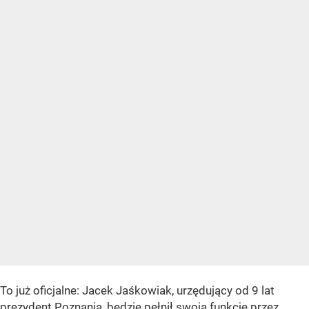
To już oficjalne: Jacek Jaśkowiak, urzędujący od 9 lat
prezydent Poznania, będzie pełnił swoją funkcję przez