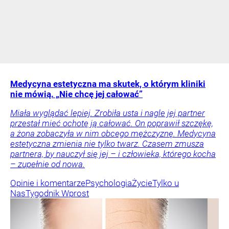
Medycyna estetyczna ma skutek, o którym kliniki
nie mówią. „Nie chcę jej całować”
Miała wyglądać lepiej. Zrobiła usta i nagle jej partner
przestał mieć ochotę ją całować. On poprawił szczękę,
a żona zobaczyła w nim obcego mężczyznę. Medycyna
estetyczna zmienia nie tylko twarz. Czasem zmusza
partnera, by nauczył się jej – i człowieka, którego kocha
– zupełnie od nowa.
Opinie i komentarze
Psychologia
Życie
Tylko u
Nas
Tygodnik Wprost