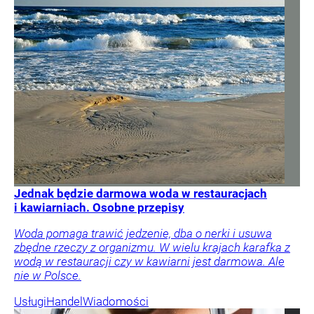
Jednak będzie darmowa woda w restauracjach
i kawiarniach. Osobne przepisy
Woda pomaga trawić jedzenie, dba o nerki i usuwa
zbędne rzeczy z organizmu. W wielu krajach karafka z
wodą w restauracji czy w kawiarni jest darmowa. Ale
nie w Polsce.
Usługi
Handel
Wiadomości