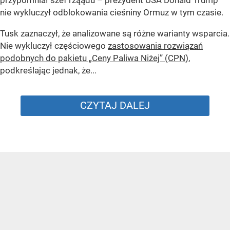
przypomniał szef rząądu – prezydent USA Donald Trump
nie wykluczył odblokowania cieśniny Ormuz w tym czasie.
Tusk zaznaczył, że analizowane są różne warianty wsparcia.
Nie wykluczył częściowego
zastosowania rozwiązań
podobnych do pakietu „Ceny Paliwa Niżej” (CPN
),
podkreślając jednak, że...
CZYTAJ DALEJ