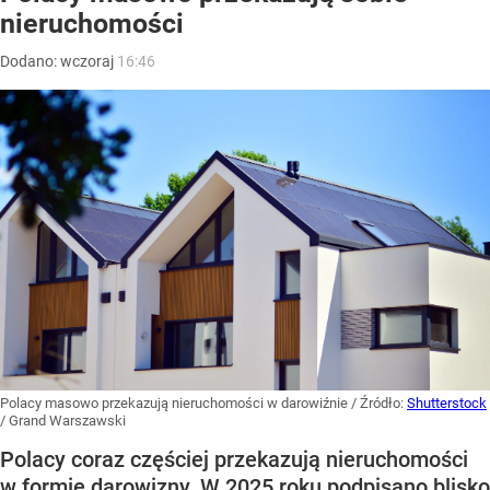
nieruchomości
Dodano:
wczoraj
16:46
Polacy masowo przekazują nieruchomości w darowiźnie
/ Źródło:
Shutterstock
/
Grand Warszawski
Polacy coraz częściej przekazują nieruchomości
w formie darowizny. W 2025 roku podpisano blisko