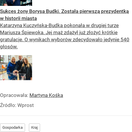
Sukces żony Borysa Budki. Została pierwszą prezydentką
w historii miasta
Katarzyna Kuczyńska-Budka pokonała w drugiej turze
Mariusza Śpiewoka. Jej mąż zdążył już złożyć krótkie
gratulacje. O wynikach wyborów zdecydowało jedynie 540
głosów.
Opracowała:
Martyna Kośka
Źródło:
Wprost
Gospodarka
Kraj