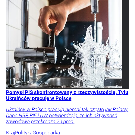
Pomysł PiS skonfrontowany z rzeczywistością. Tylu
Ukraińców pracuje w Polsce
Ukraińcy w Polsce pracują niemal tak często jak Polacy.
Dane NBP, PIE i UW potwierdzają, że ich aktywność
zawodowa przekracza 70 proc.
Kraj
Polityka
Gospodarka