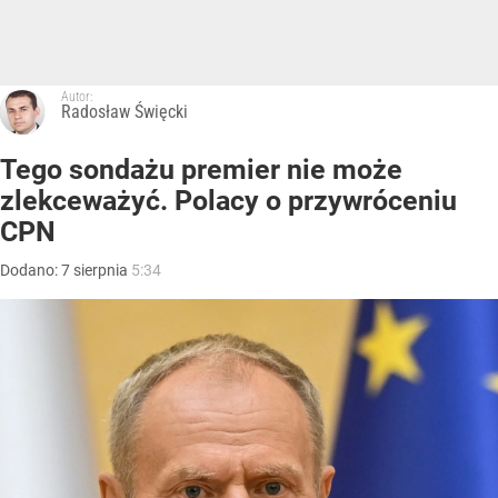
Autor:
Radosław Święcki
Tego sondażu premier nie może
zlekceważyć. Polacy o przywróceniu
CPN
Dodano:
7
sierpnia
5:34