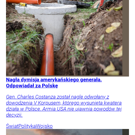
Nagła dymisja amerykańskiego generała.
Odpowiadał za Polskę
Gen. Charles Costanza został nagle odwołany z
dowodzenia V Korpusem, którego wysunięta kwatera
działa w Polsce. Armia USA nie ujawnia powodów tej
decyzji.
Świat
Polityka
Wojsko