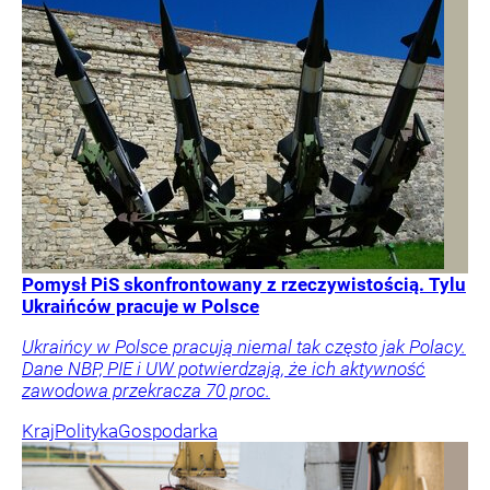
Pomysł PiS skonfrontowany z rzeczywistością. Tylu
Ukraińców pracuje w Polsce
Ukraińcy w Polsce pracują niemal tak często jak Polacy.
Dane NBP, PIE i UW potwierdzają, że ich aktywność
zawodowa przekracza 70 proc.
Kraj
Polityka
Gospodarka