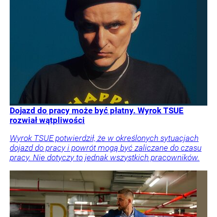
Dojazd do pracy może być płatny. Wyrok TSUE
rozwiał wątpliwości
Wyrok TSUE potwierdził, że w określonych sytuacjach
dojazd do pracy i powrót mogą być zaliczane do czasu
pracy. Nie dotyczy to jednak wszystkich pracowników.