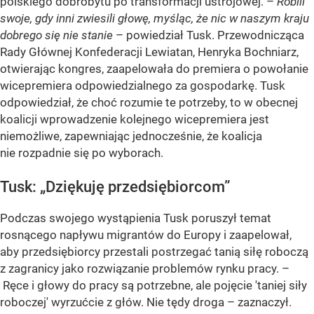
polskiego dobrobytu po transformacji ustrojowej. –
Robili
swoje, gdy inni zwiesili głowę, myśląc, że nic w naszym kraju
dobrego się nie stanie
– powiedział Tusk. Przewodnicząca
Rady Głównej Konfederacji Lewiatan, Henryka Bochniarz,
otwierając kongres, zaapelowała do premiera o powołanie
wicepremiera odpowiedzialnego za gospodarkę. Tusk
odpowiedział, że choć rozumie te potrzeby, to w obecnej
koalicji wprowadzenie kolejnego wicepremiera jest
niemożliwe, zapewniając jednocześnie, że koalicja
nie rozpadnie się po wyborach.
Tusk: „Dziękuję przedsiębiorcom”
Podczas swojego wystąpienia Tusk poruszył temat
rosnącego napływu migrantów do Europy i zaapelował,
aby przedsiębiorcy przestali postrzegać tanią siłę roboczą
z zagranicy jako rozwiązanie problemów rynku pracy. –
Ręce i głowy do pracy są potrzebne, ale pojęcie 'taniej siły
roboczej' wyrzućcie z głów. Nie tędy droga – zaznaczył.