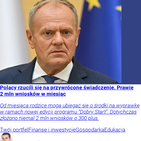
Polacy rzucili się na przywrócone świadczenie. Prawie
2 mln wniosków w miesiąc
Od miesiąca rodzice mogą ubiegać się o środki na wyprawkę
w ramach nowej edycji programu “Dobry Start”. Dotychczas
złożono niemal 2 mln wniosków o 300 plus.
Twój portfel
Finanse i inwestycje
Gospodarka
Edukacja