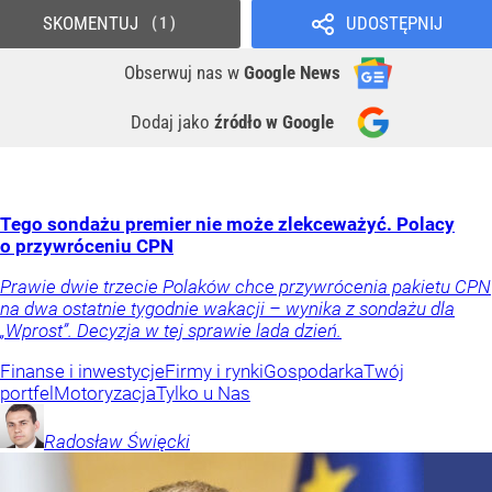
SKOMENTUJ
UDOSTĘPNIJ
1
Obserwuj nas
w
Google News
Dodaj jako
źródło w Google
Tego sondażu premier nie może zlekceważyć. Polacy
o przywróceniu CPN
Prawie dwie trzecie Polaków chce przywrócenia pakietu CPN
na dwa ostatnie tygodnie wakacji – wynika z sondażu dla
„Wprost”. Decyzja w tej sprawie lada dzień.
Finanse i inwestycje
Firmy i rynki
Gospodarka
Twój
portfel
Motoryzacja
Tylko u Nas
Radosław
Święcki