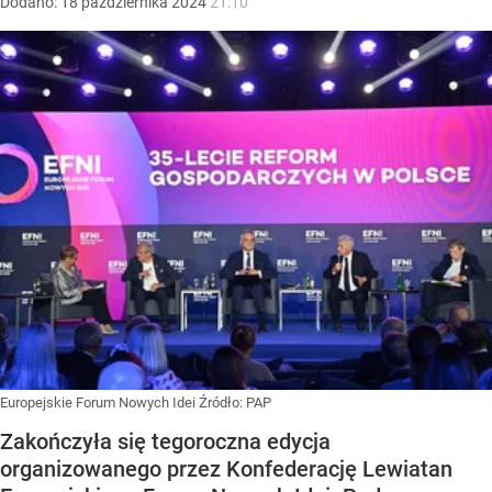
Dodano:
18
października
2024
21:10
Europejskie Forum Nowych Idei
Źródło:
PAP
Zakończyła się tegoroczna edycja
organizowanego przez Konfederację Lewiatan