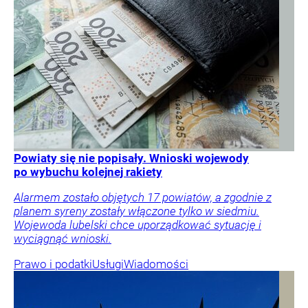
Powiaty się nie popisały. Wnioski wojewody
po wybuchu kolejnej rakiety
Alarmem zostało objętych 17 powiatów, a zgodnie z
planem syreny zostały włączone tylko w siedmiu.
Wojewoda lubelski chce uporządkować sytuację i
wyciągnąć wnioski.
Prawo i podatki
Usługi
Wiadomości