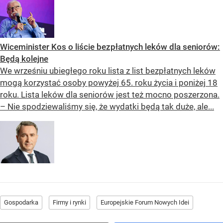
Wiceminister Kos o liście bezpłatnych leków dla seniorów:
Będą kolejne
We wrześniu ubiegłego roku lista z list bezpłatnych leków
mogą korzystać osoby powyżej 65. roku życia i poniżej 18
roku. Lista leków dla seniorów jest też mocno poszerzona.
– Nie spodziewaliśmy się, że wydatki będą tak duże, ale...
Gospodarka
Firmy i rynki
Europejskie Forum Nowych Idei