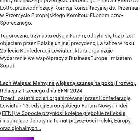
limity dla naszego przemysłu obronnego – mówił Pietro De
Lotto, przewodniczący Komisji Konsultacyjnej ds. Przemian
w Przemyśle Europejskiego Komitetu Ekonomiczno-
Społecznego.
Tegoroczna, trzynasta edycja Forum, odbyła się tuż przed
objęciem przez Polskę unijnej prezydencji, a także w roku
25-lecia Konfederacji Lewiatan, która organizuje
wydarzenie we współpracy z BusinessEurope i miastem
Sopot.
Lech Wałęsa: Mamy największą szansę na pokój i rozwój.
Relacja z trzeciego dnia EFNI 2024
Trzeci i ostatni dzień organizowanej przez Konfederację
Lewiatan 13. edycji Europejskiego Forum Nowych Idei
(EFNI) w Sopocie przyniósł kolejne głębokie refleksje
i inspirujące debaty na temat przyszłości Polski, Europy
oraz globalnych...