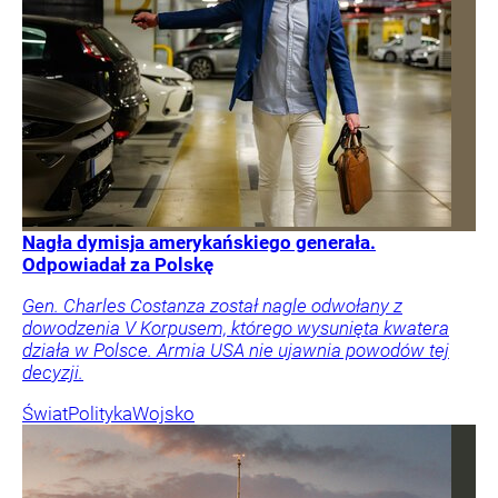
Nagła dymisja amerykańskiego generała.
Odpowiadał za Polskę
Gen. Charles Costanza został nagle odwołany z
dowodzenia V Korpusem, którego wysunięta kwatera
działa w Polsce. Armia USA nie ujawnia powodów tej
decyzji.
Świat
Polityka
Wojsko