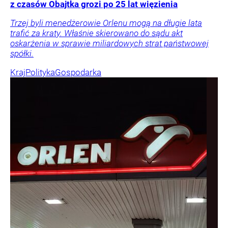
z czasów Obajtka grozi po 25 lat więzienia
Trzej byli menedżerowie Orlenu mogą na długie lata
trafić za kraty. Właśnie skierowano do sądu akt
oskarżenia w sprawie miliardowych strat państwowej
spółki.
Kraj
Polityka
Gospodarka