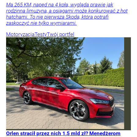
Ma 265 KM, napęd na 4 koła, wygląda prawie jak
rodzinna limuzyna, a osiągami może konkurować z hot
hatchami. To nie pierwsza Skoda, która potrafi
zaskoczyć nie tylko wymiarami.
Motoryzacja
Testy
Twój portfel
Orlen stracił przez nich 1,5 mld zł? Menedżerom