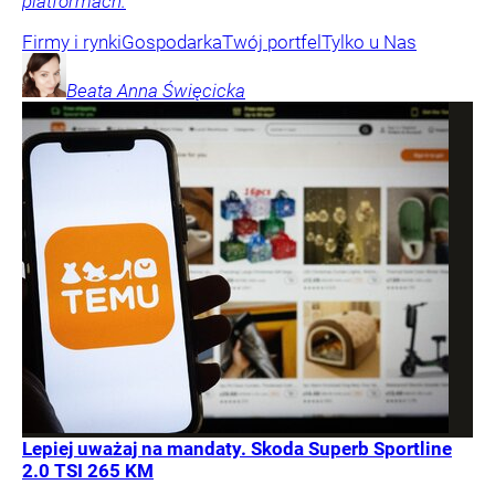
platformach.
Firmy i rynki
Gospodarka
Twój portfel
Tylko u Nas
Beata Anna
Święcicka
Lepiej uważaj na mandaty. Skoda Superb Sportline
2.0 TSI 265 KM