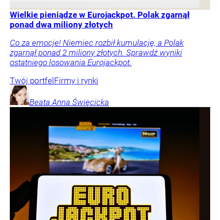
Wielkie pieniądze w Eurojackpot. Polak zgarnął
ponad dwa miliony złotych
Co za emocje! Niemiec rozbił kumulację, a Polak
zgarnął ponad 2 miliony złotych. Sprawdź wyniki
ostatniego losowania Eurojackpot.
Twój portfel
Firmy i rynki
Beata Anna
Święcicka