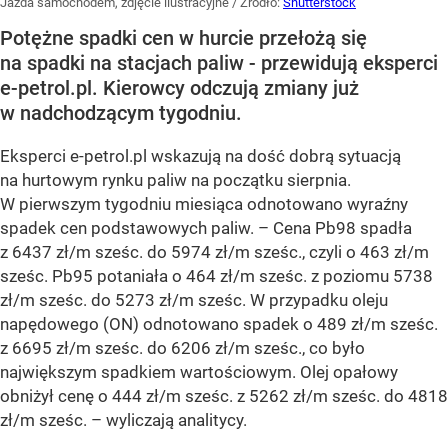
Jazda samochodem, zdjęcie ilustracyjne
/ Źródło:
Shutterstock
Potężne spadki cen w hurcie przełożą się
na spadki na stacjach paliw - przewidują eksperci
e-petrol.pl. Kierowcy odczują zmiany już
w nadchodzącym tygodniu.
Eksperci e-petrol.pl wskazują na dość dobrą sytuacją
na hurtowym rynku paliw na początku sierpnia.
W pierwszym tygodniu miesiąca odnotowano wyraźny
spadek cen podstawowych paliw. –
Cena Pb98 spadła
z 6437 zł/m sześc. do 5974 zł/m sześc., czyli o 463 zł/m
sześc. Pb95 potaniała o 464 zł/m sześc. z poziomu 5738
zł/m sześc. do 5273 zł/m sześc. W przypadku oleju
napędowego (ON) odnotowano spadek o 489 zł/m sześc.
z 6695 zł/m sześc. do 6206 zł/m sześc., co było
największym spadkiem wartościowym. Olej opałowy
obniżył cenę o 444 zł/m sześc. z 5262 zł/m sześc. do 4818
zł/m sześc.
– wyliczają analitycy.