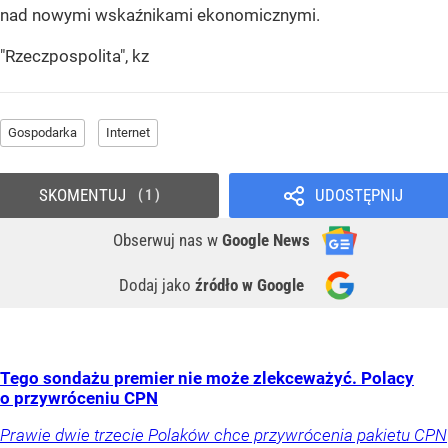
nad nowymi wskaźnikami ekonomicznymi.
"Rzeczpospolita", kz
Gospodarka
Internet
SKOMENTUJ
UDOSTĘPNIJ
1
Obserwuj nas
w
Google News
Dodaj jako
źródło w Google
Tego sondażu premier nie może zlekceważyć. Polacy
o przywróceniu CPN
Prawie dwie trzecie Polaków chce przywrócenia pakietu CPN