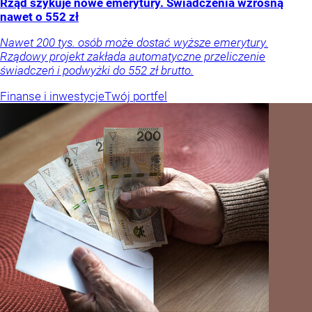
Rząd szykuje nowe emerytury. Świadczenia wzrosną
nawet o 552 zł
Nawet 200 tys. osób może dostać wyższe emerytury.
Rządowy projekt zakłada automatyczne przeliczenie
świadczeń i podwyżki do 552 zł brutto.
Finanse i inwestycje
Twój portfel