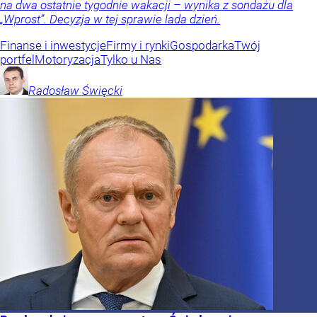
na dwa ostatnie tygodnie wakacji – wynika z sondażu dla
„Wprost”. Decyzja w tej sprawie lada dzień.
Finanse i inwestycje
Firmy i rynki
Gospodarka
Twój
portfel
Motoryzacja
Tylko u Nas
Radosław
Święcki