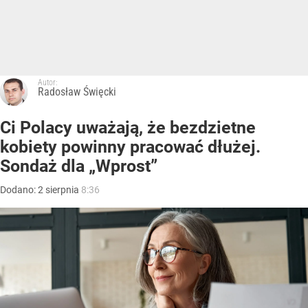
Autor:
Radosław Święcki
Ci Polacy uważają, że bezdzietne
kobiety powinny pracować dłużej.
Sondaż dla „Wprost”
Dodano:
2
sierpnia
8:36