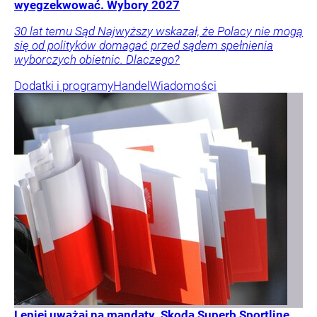
wyegzekwować. Wybory 2027
30 lat temu Sąd Najwyższy wskazał, że Polacy nie mogą
się od polityków domagać przed sądem spełnienia
wyborczych obietnic. Dlaczego?
Dodatki i programy
Handel
Wiadomości
Lepiej uważaj na mandaty. Skoda Superb Sportline