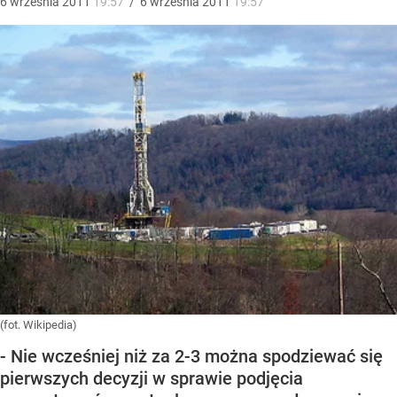
6
września
2011
19:57
/
6
września
2011
19:57
(fot. Wikipedia)
- Nie wcześniej niż za 2-3 można spodziewać się
pierwszych decyzji w sprawie podjęcia