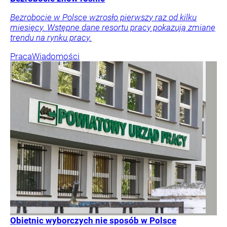
Bezrobocie w Polsce wzrosło pierwszy raz od kilku
miesięcy. Wstępne dane resortu pracy pokazują zmianę
trendu na rynku pracy.
Praca
Wiadomości
Obietnic wyborczych nie sposób w Polsce