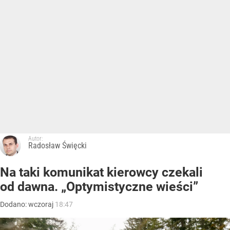
Autor:
Radosław Święcki
Na taki komunikat kierowcy czekali
od dawna. „Optymistyczne wieści”
Dodano:
wczoraj
18:47