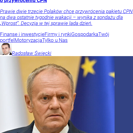
o przywróceniu CPN
Prawie dwie trzecie Polaków chce przywrócenia pakietu CPN
na dwa ostatnie tygodnie wakacji – wynika z sondażu dla
„Wprost”. Decyzja w tej sprawie lada dzień.
Finanse i inwestycje
Firmy i rynki
Gospodarka
Twój
portfel
Motoryzacja
Tylko u Nas
Radosław
Święcki