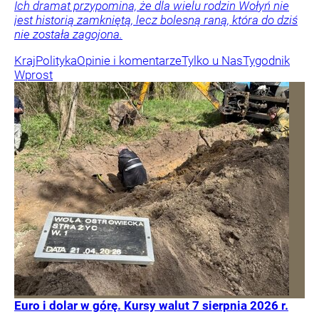
Ich dramat przypomina, że dla wielu rodzin Wołyń nie
jest historią zamkniętą, lecz bolesną raną, która do dziś
nie została zagojona.
Kraj
Polityka
Opinie i komentarze
Tylko u Nas
Tygodnik
Wprost
Euro i dolar w górę. Kursy walut 7 sierpnia 2026 r.