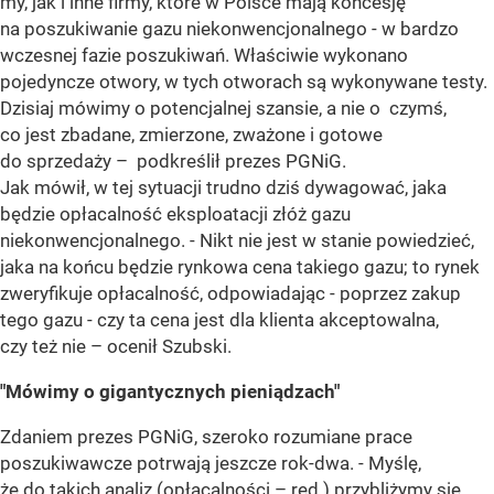
my, jak i inne firmy, które w Polsce mają koncesję
na poszukiwanie gazu niekonwencjonalnego - w bardzo
wczesnej fazie poszukiwań. Właściwie wykonano
pojedyncze otwory, w tych otworach są wykonywane testy.
Dzisiaj mówimy o potencjalnej szansie, a nie o czymś,
co jest zbadane, zmierzone, zważone i gotowe
do sprzedaży – podkreślił prezes PGNiG.
Jak mówił, w tej sytuacji trudno dziś dywagować, jaka
będzie opłacalność eksploatacji złóż gazu
niekonwencjonalnego. - Nikt nie jest w stanie powiedzieć,
jaka na końcu będzie rynkowa cena takiego gazu; to rynek
zweryfikuje opłacalność, odpowiadając - poprzez zakup
tego gazu - czy ta cena jest dla klienta akceptowalna,
czy też nie – ocenił Szubski.
"Mówimy o gigantycznych pieniądzach"
Zdaniem prezes PGNiG, szeroko rozumiane prace
poszukiwawcze potrwają jeszcze rok-dwa. - Myślę,
że do takich analiz (opłacalności – red.) przybliżymy się