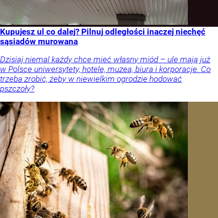
Kupujesz ul co dalej? Pilnuj odległości inaczej niechęć
sąsiadów murowana
Dzisiaj niemal każdy chce mieć własny miód – ule mają już
w Polsce uniwersytety, hotele, muzea, biura i korporacje. Co
trzeba zrobić, żeby w niewielkim ogrodzie hodować
pszczoły?