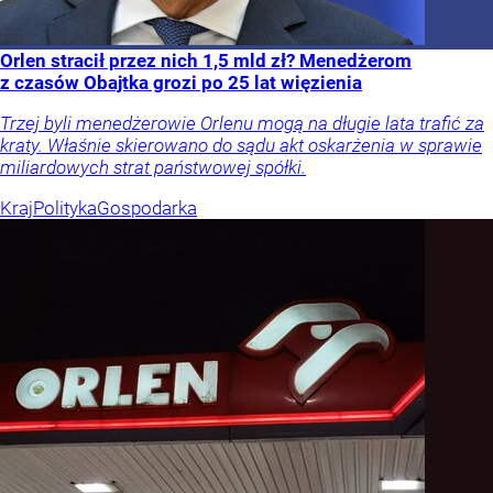
Orlen stracił przez nich 1,5 mld zł? Menedżerom
z czasów Obajtka grozi po 25 lat więzienia
Trzej byli menedżerowie Orlenu mogą na długie lata trafić za
kraty. Właśnie skierowano do sądu akt oskarżenia w sprawie
miliardowych strat państwowej spółki.
Kraj
Polityka
Gospodarka