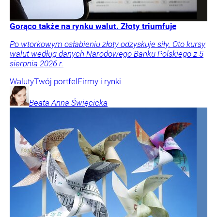
Gorąco także na rynku walut. Złoty triumfuje
Po wtorkowym osłabieniu złoty odzyskuje siły. Oto kursy
walut według danych Narodowego Banku Polskiego z 5
sierpnia 2026 r.
Waluty
Twój portfel
Firmy i rynki
Beata Anna
Święcicka