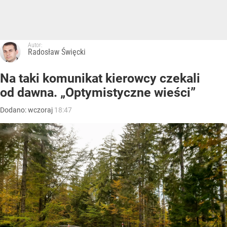
Autor:
Radosław Święcki
Na taki komunikat kierowcy czekali
od dawna. „Optymistyczne wieści”
Dodano:
wczoraj
18:47