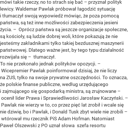
mówi takie rzeczy, no to strach się bać – przyznał polityk
lewicy. Waldemar Pawlak próbował łagodzić sytuację
i tłumaczył swoją wypowiedź mówiąc, że poza pomocą
państwa, są też inne możliwości zabezpieczenia jesieni
życia. – Oprócz państwa są jeszcze organizacje społeczne,
są kościoły, są ludzie dobrej woli, które pokazują że nie
jesteśmy zakładnikami tylko takiej bezdusznej maszynerii
państwowej. Dlatego ważne jest, by tego typu działalność
rozwijała się – tłumaczył.
To nie przekonało jednak polityków opozycji. –
Wicepremier Pawlak poinformował dzisiaj, że nie liczy
na ZUS, tylko na swoje prywatne oszczędności. To oznacza,
że polskie finanse publiczne, według urzędującego
i zajmującego się gospodarką ministra, są zrujnowane –
ocenił lider Prawa i Sprawiedliwości Jarosław Kaczyński. –
Pawlak nie wierzy w to, co przez pięć lat zrobił i wcale się
nie dziwię, bo i Pawlak, i Donald Tusk zbyt wiele nie zrobili –
wtórował mu rzecznik PiS Adam Hofman. Natomiast
Paweł Olszewski z PO uznał słowa szefa resortu