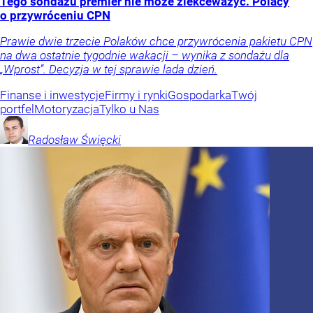
Tego sondażu premier nie może zlekceważyć. Polacy
o przywróceniu CPN
Prawie dwie trzecie Polaków chce przywrócenia pakietu CPN
na dwa ostatnie tygodnie wakacji – wynika z sondażu dla
„Wprost”. Decyzja w tej sprawie lada dzień.
Finanse i inwestycje
Firmy i rynki
Gospodarka
Twój
portfel
Motoryzacja
Tylko u Nas
Radosław
Święcki