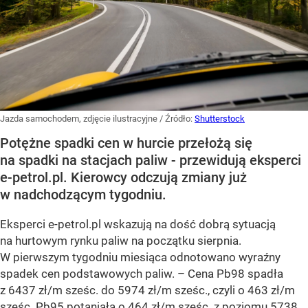
Jazda samochodem, zdjęcie ilustracyjne
/ Źródło:
Shutterstock
Potężne spadki cen w hurcie przełożą się
na spadki na stacjach paliw - przewidują eksperci
e-petrol.pl. Kierowcy odczują zmiany już
w nadchodzącym tygodniu.
Eksperci e-petrol.pl wskazują na dość dobrą sytuacją
na hurtowym rynku paliw na początku sierpnia.
W pierwszym tygodniu miesiąca odnotowano wyraźny
spadek cen podstawowych paliw. –
Cena Pb98 spadła
z 6437 zł/m sześc. do 5974 zł/m sześc., czyli o 463 zł/m
sześc. Pb95 potaniała o 464 zł/m sześc. z poziomu 5738