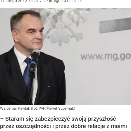
17
lutego
2012
15:23
/
17
lutego
2012
15:23
Waldemar Pawlak (fot. PAP/Paweł Supernak)
– Staram się zabezpieczyć swoją przyszłość
przez oszczędności i przez dobre relacje z moimi