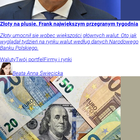
Złoty na plusie. Frank największym przegranym tygodnia
Złoty umocnił się wobec większości głównych walut. Oto jak
wyglądał tydzień na rynku walut według danych Narodowego
Banku Polskiego.
Waluty
Twój portfel
Firmy i rynki
Beata Anna
Święcicka