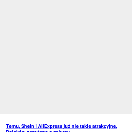
Temu, Shein i AliExpress już nie takie atrakcyjne.
Polaków zapytano o zakupy