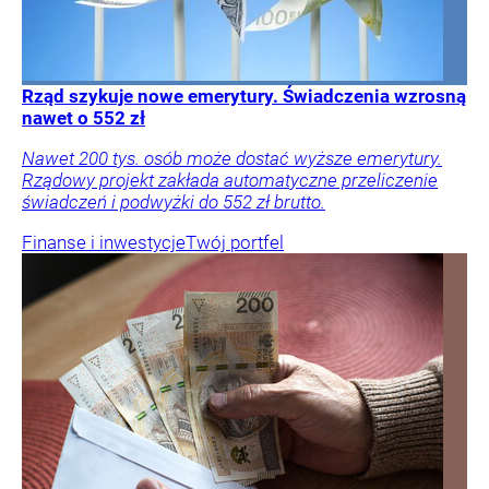
Rząd szykuje nowe emerytury. Świadczenia wzrosną
nawet o 552 zł
Nawet 200 tys. osób może dostać wyższe emerytury.
Rządowy projekt zakłada automatyczne przeliczenie
świadczeń i podwyżki do 552 zł brutto.
Finanse i inwestycje
Twój portfel