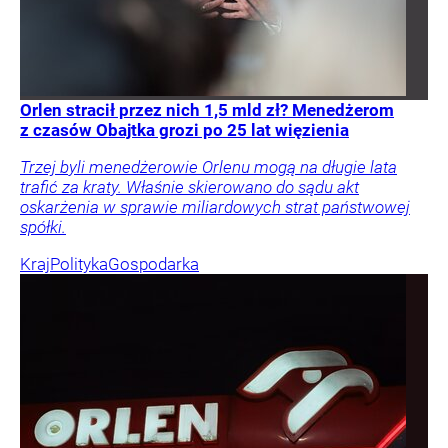
Orlen stracił przez nich 1,5 mld zł? Menedżerom
z czasów Obajtka grozi po 25 lat więzienia
Trzej byli menedżerowie Orlenu mogą na długie lata
trafić za kraty. Właśnie skierowano do sądu akt
oskarżenia w sprawie miliardowych strat państwowej
spółki.
Kraj
Polityka
Gospodarka