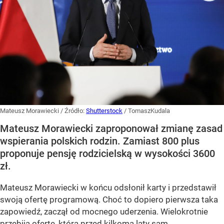
Mateusz Morawiecki
/ Źródło:
Shutterstock
/
TomaszKudala
Mateusz Morawiecki zaproponował zmianę zasad
wspierania polskich rodzin. Zamiast 800 plus
proponuje pensję rodzicielską w wysokości 3600
zł.
Mateusz Morawiecki w końcu odsłonił karty i przedstawił
swoją ofertę programową. Choć to dopiero pierwsza taka
zapowiedź, zaczął od mocnego uderzenia. Wielokrotnie
przebija ofertę, którą przed kilkoma laty sam