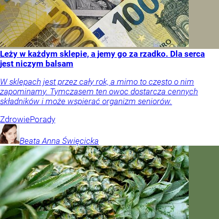
Leży w każdym sklepie, a jemy go za rzadko. Dla serca
jest niczym balsam
W sklepach jest przez cały rok, a mimo to często o nim
zapominamy. Tymczasem ten owoc dostarcza cennych
składników i może wspierać organizm seniorów.
Zdrowie
Porady
Beata Anna
Święcicka