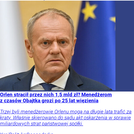
Orlen stracił przez nich 1,5 mld zł? Menedżerom
z czasów Obajtka grozi po 25 lat więzienia
Trzej byli menedżerowie Orlenu mogą na długie lata trafić za
kraty. Właśnie skierowano do sądu akt oskarżenia w sprawie
miliardowych strat państwowej spółki.