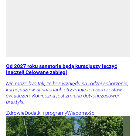
Od 2027 roku sanatoria będą kuracjuszy leczyć
inaczej! Celowane zabiegi
Nie może być tak, że bez względu na rodzaj schorzenia,
kuracjusze w sanatoriach otrzymują ten sam zestaw
świadczeń. Konieczna jest zmiana dotychczasowej
praktyki.
Zdrowie
Dodatki i programy
Wiadomości