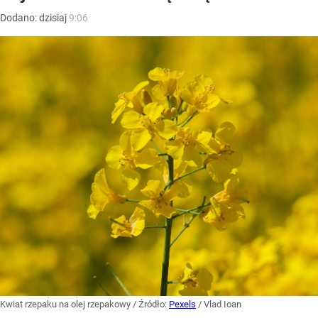
Dodano:
dzisiaj
9:06
Kwiat rzepaku na olej rzepakowy
/ Źródło:
Pexels
/
Vlad Ioan