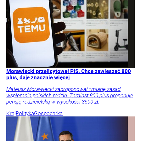
Morawiecki przelicytował PiS. Chce zawieszać 800
plus, daje znacznie więcej
Mateusz Morawiecki zaproponował zmianę zasad
wspierania polskich rodzin. Zamiast 800 plus proponuje
pensję rodzicielską w wysokości 3600 zł.
Kraj
Polityka
Gospodarka