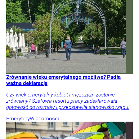
Zrównanie wieku emerytalnego możliwe? Padła
ważna deklaracja
Czy wiek emerytalny kobiet i mężczyzn zostanie
zrównany? Szefowa resortu pracy zadeklarowała
gotowość do rozmów i przedstawiła stanowisko rządu.
Emerytury
Wiadomości