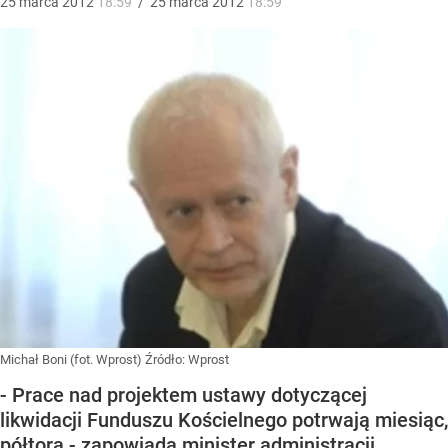
25
marca
2012
18:59
/
25
marca
2012
18:59
Michał Boni (fot. Wprost)
Źródło:
Wprost
- Prace nad projektem ustawy dotyczącej
likwidacji Funduszu Kościelnego potrwają miesiąc,
półtora - zapowiada minister administracji