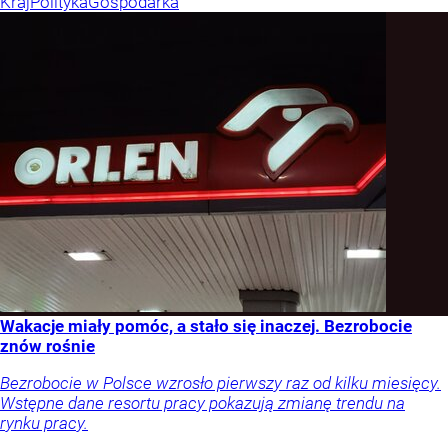
Kraj
Polityka
Gospodarka
Wakacje miały pomóc, a stało się inaczej. Bezrobocie
znów rośnie
Bezrobocie w Polsce wzrosło pierwszy raz od kilku miesięcy.
Wstępne dane resortu pracy pokazują zmianę trendu na
rynku pracy.