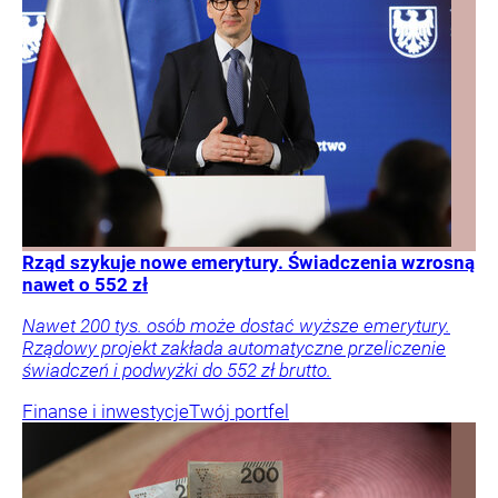
Rząd szykuje nowe emerytury. Świadczenia wzrosną
nawet o 552 zł
Nawet 200 tys. osób może dostać wyższe emerytury.
Rządowy projekt zakłada automatyczne przeliczenie
świadczeń i podwyżki do 552 zł brutto.
Finanse i inwestycje
Twój portfel