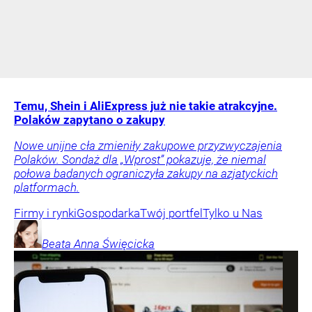
Temu, Shein i AliExpress już nie takie atrakcyjne.
Polaków zapytano o zakupy
Nowe unijne cła zmieniły zakupowe przyzwyczajenia
Polaków. Sondaż dla „Wprost” pokazuje, że niemal
połowa badanych ograniczyła zakupy na azjatyckich
platformach.
Firmy i rynki
Gospodarka
Twój portfel
Tylko u Nas
Beata Anna
Święcicka