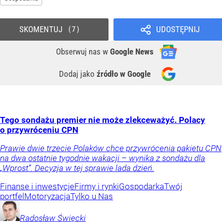
SKOMENTUJ
UDOSTĘPNIJ
7
Obserwuj nas
w
Google News
Dodaj jako
źródło w Google
Tego sondażu premier nie może zlekceważyć. Polacy
o przywróceniu CPN
Prawie dwie trzecie Polaków chce przywrócenia pakietu CPN
na dwa ostatnie tygodnie wakacji – wynika z sondażu dla
„Wprost”. Decyzja w tej sprawie lada dzień.
Finanse i inwestycje
Firmy i rynki
Gospodarka
Twój
portfel
Motoryzacja
Tylko u Nas
Radosław
Święcki