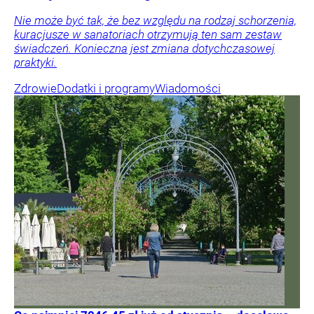
Nie może być tak, że bez względu na rodzaj schorzenia,
kuracjusze w sanatoriach otrzymują ten sam zestaw
świadczeń. Konieczna jest zmiana dotychczasowej
praktyki.
Zdrowie
Dodatki i programy
Wiadomości