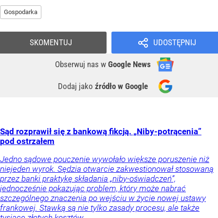
Gospodarka
SKOMENTUJ
UDOSTĘPNIJ
Obserwuj nas
w
Google News
Dodaj jako
źródło w Google
Sąd rozprawił się z bankową fikcją. „Niby-potrącenia”
pod ostrzałem
Jedno sądowe pouczenie wywołało większe poruszenie niż
niejeden wyrok. Sędzia otwarcie zakwestionował stosowaną
przez banki praktykę składania „niby-oświadczeń”,
jednocześnie pokazując problem, który może nabrać
szczególnego znaczenia po wejściu w życie nowej ustawy
frankowej. Stawką są nie tylko zasady procesu, ale także
tysiące złotych kosztów.