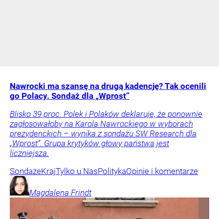
Nawrocki ma szansę na drugą kadencję? Tak ocenili
go Polacy. Sondaż dla „Wprost”
Blisko 39 proc. Polek i Polaków deklaruje, że ponownie
zagłosowałoby na Karola Nawrockiego w wyborach
prezydenckich – wynika z sondażu SW Research dla
„Wprost”. Grupa krytyków głowy państwa jest
liczniejsza.
Sondaże
Kraj
Tylko u Nas
Polityka
Opinie i komentarze
Magdalena
Frindt