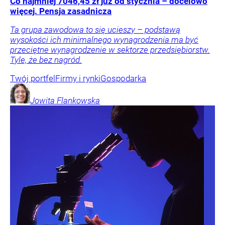
Co najmniej 7046,45 zł już od stycznia – docelowo
więcej. Pensja zasadnicza
Ta grupa zawodowa to się ucieszy – podstawą
wysokości ich minimalnego wynagrodzenia ma być
przeciętne wynagrodzenie w sektorze przedsiębiorstw.
Tyle, że bez nagród.
Twój portfel
Firmy i rynki
Gospodarka
Jowita
Flankowska