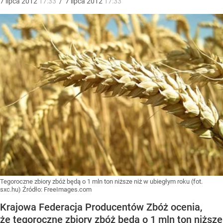
7
lipca
2012
17:33
/
7
lipca
2012
17:33
Tegoroczne zbiory zbóż będą o 1 mln ton niższe niż w ubiegłym roku (fot.
sxc.hu)
Źródło:
FreeImages.com
Krajowa Federacja Producentów Zbóż ocenia,
że tegoroczne zbiory zbóż będą o 1 mln ton niższe