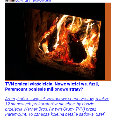
Jowita
Flankowska
TVN zmieni właściciela. Nowe wieści ws. fuzji,
Paramount poniesie milionowe straty?
Amerykański związek zawodowy scenarzystów, a także
12 stanowych prokuratorów nie chce, by doszło
przejęcia Warner Bros. (w tym Grupy TVN) przez
Paramount. To oznacza kolejną batalię sądową. Szef