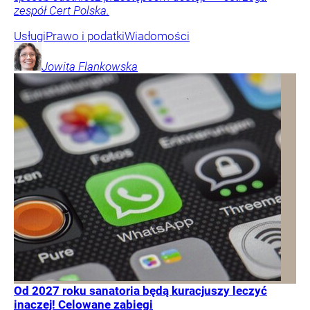
zespół Cert Polska.
Usługi
Prawo i podatki
Wiadomości
Jowita
Flankowska
Od 2027 roku sanatoria będą kuracjuszy leczyć
inaczej! Celowane zabiegi