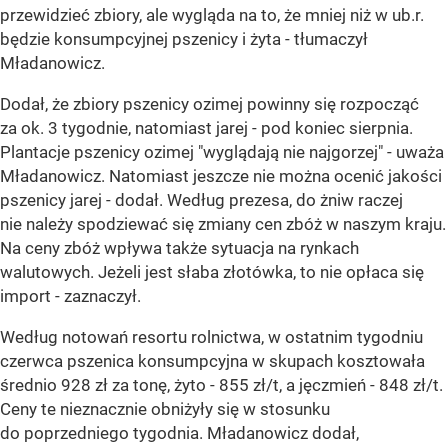
przewidzieć zbiory, ale wygląda na to, że mniej niż w ub.r.
będzie konsumpcyjnej pszenicy i żyta - tłumaczył
Mładanowicz.
Dodał, że zbiory pszenicy ozimej powinny się rozpocząć
za ok. 3 tygodnie, natomiast jarej - pod koniec sierpnia.
Plantacje pszenicy ozimej "wyglądają nie najgorzej" - uważa
Mładanowicz. Natomiast jeszcze nie można ocenić jakości
pszenicy jarej - dodał. Według prezesa, do żniw raczej
nie należy spodziewać się zmiany cen zbóż w naszym kraju.
Na ceny zbóż wpływa także sytuacja na rynkach
walutowych. Jeżeli jest słaba złotówka, to nie opłaca się
import - zaznaczył.
Według notowań resortu rolnictwa, w ostatnim tygodniu
czerwca pszenica konsumpcyjna w skupach kosztowała
średnio 928 zł za tonę, żyto - 855 zł/t, a jęczmień - 848 zł/t.
Ceny te nieznacznie obniżyły się w stosunku
do poprzedniego tygodnia. Mładanowicz dodał,