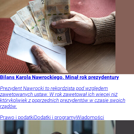
Bilans Karola Nawrockiego. Minął rok prezydentury
Prezydent Nawrocki to rekordzista pod względem
zawetowanych ustaw. W rok zawetował ich więcej niż
którykolwiek z poprzednich prezydentów w czasie swoich
rządów.
Prawo i podatki
Dodatki i programy
Wiadomości