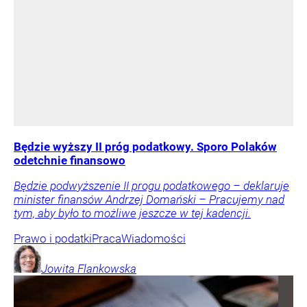
Będzie wyższy II próg podatkowy. Sporo Polaków
odetchnie finansowo
Będzie podwyższenie II progu podatkowego – deklaruje
minister finansów Andrzej Domański – Pracujemy nad
tym, aby było to możliwe jeszcze w tej kadencji.
Prawo i podatki
Praca
Wiadomości
Jowita
Flankowska