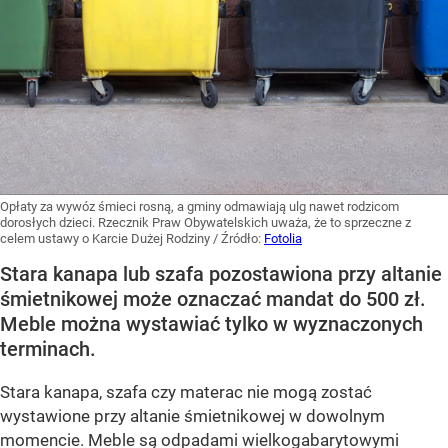
Opłaty za wywóz śmieci rosną, a gminy odmawiają ulg nawet rodzicom
dorosłych dzieci. Rzecznik Praw Obywatelskich uważa, że to sprzeczne z
celem ustawy o Karcie Dużej Rodziny
/ Źródło:
Fotolia
Stara kanapa lub szafa pozostawiona przy altanie
śmietnikowej może oznaczać mandat do 500 zł.
Meble można wystawiać tylko w wyznaczonych
terminach.
Stara kanapa, szafa czy materac nie mogą zostać
wystawione przy altanie śmietnikowej w dowolnym
momencie. Meble są odpadami wielkogabarytowymi