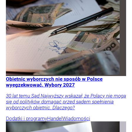
Obietnic wyborczych nie sposób w Polsce
wyegzekwować. Wybory 2027
30 lat temu Sąd Najwyższy wskazał, że Polacy nie mogą
się od polityków domagać przed sądem spełnienia
wyborczych obietnic. Dlaczego?
Dodatki i programy
Handel
Wiadomości