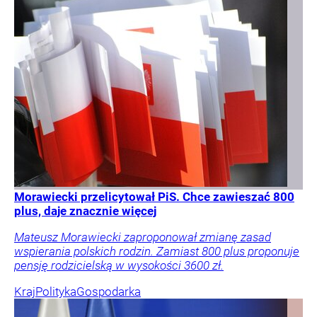
Morawiecki przelicytował PiS. Chce zawieszać 800
plus, daje znacznie więcej
Mateusz Morawiecki zaproponował zmianę zasad
wspierania polskich rodzin. Zamiast 800 plus proponuje
pensję rodzicielską w wysokości 3600 zł.
Kraj
Polityka
Gospodarka