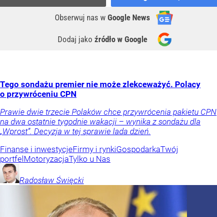
Obserwuj nas
w
Google News
Dodaj jako
źródło w Google
Tego sondażu premier nie może zlekceważyć. Polacy
o przywróceniu CPN
Prawie dwie trzecie Polaków chce przywrócenia pakietu CPN
na dwa ostatnie tygodnie wakacji – wynika z sondażu dla
„Wprost”. Decyzja w tej sprawie lada dzień.
Finanse i inwestycje
Firmy i rynki
Gospodarka
Twój
portfel
Motoryzacja
Tylko u Nas
Radosław
Święcki