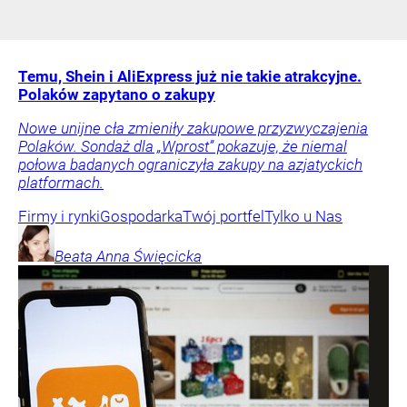
Temu, Shein i AliExpress już nie takie atrakcyjne.
Polaków zapytano o zakupy
Nowe unijne cła zmieniły zakupowe przyzwyczajenia
Polaków. Sondaż dla „Wprost” pokazuje, że niemal
połowa badanych ograniczyła zakupy na azjatyckich
platformach.
Firmy i rynki
Gospodarka
Twój portfel
Tylko u Nas
Beata Anna
Święcicka