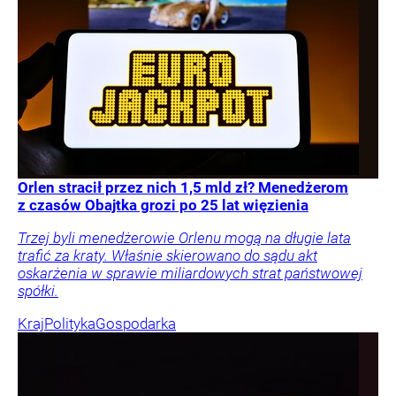
Orlen stracił przez nich 1,5 mld zł? Menedżerom
z czasów Obajtka grozi po 25 lat więzienia
Trzej byli menedżerowie Orlenu mogą na długie lata
trafić za kraty. Właśnie skierowano do sądu akt
oskarżenia w sprawie miliardowych strat państwowej
spółki.
Kraj
Polityka
Gospodarka