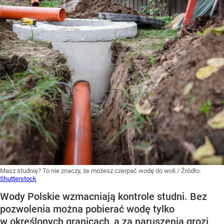
Masz studnię? To nie znaczy, że możesz czerpać wodę do woli
/ Źródło:
Shutterstock
Wody Polskie wzmacniają kontrole studni. Bez
pozwolenia można pobierać wodę tylko
w określonych granicach, a za naruszenia grozi