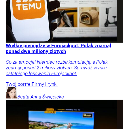
Wielkie pieniądze w Eurojackpot. Polak zgarnął
ponad dwa miliony złotych
Co za emocje! Niemiec rozbił kumulację, a Polak
zgarnął ponad 2 miliony złotych. Sprawdź wyniki
ostatniego losowania Eurojackpot.
Twój portfel
Firmy i rynki
Beata Anna
Święcicka