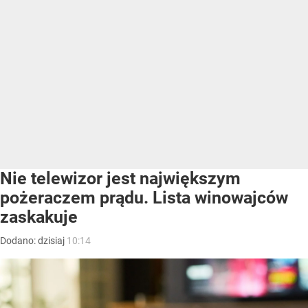
Nie telewizor jest największym
pożeraczem prądu. Lista winowajców
zaskakuje
Dodano:
dzisiaj
10:14