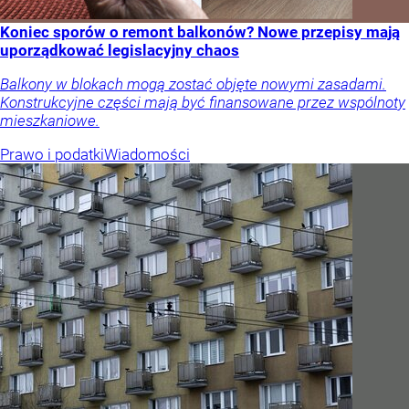
Koniec sporów o remont balkonów? Nowe przepisy mają
uporządkować legislacyjny chaos
Balkony w blokach mogą zostać objęte nowymi zasadami.
Konstrukcyjne części mają być finansowane przez wspólnoty
mieszkaniowe.
Prawo i podatki
Wiadomości