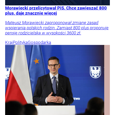
Morawiecki przelicytował PiS. Chce zawieszać 800
plus, daje znacznie więcej
Mateusz Morawiecki zaproponował zmianę zasad
wspierania polskich rodzin. Zamiast 800 plus proponuje
pensję rodzicielską w wysokości 3600 zł.
Kraj
Polityka
Gospodarka