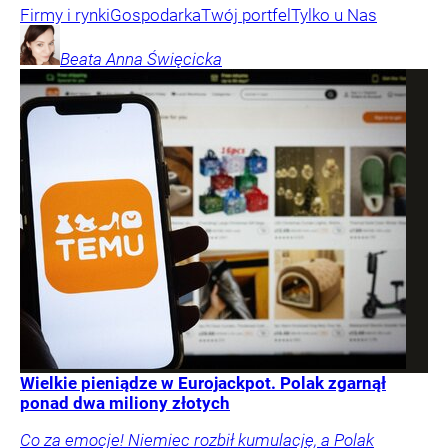
Firmy i rynki
Gospodarka
Twój portfel
Tylko u Nas
Beata Anna
Święcicka
Wielkie pieniądze w Eurojackpot. Polak zgarnął
ponad dwa miliony złotych
Co za emocje! Niemiec rozbił kumulację, a Polak