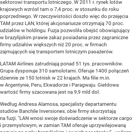
sektorowi transportu lotniczego. W 2011 r. rynek lotów
krajowych wzrósł tam o 7,4 proc. w stosunku do roku
poprzedniego. W rzeczywistości doszło więc do przejęcia
TAM przez LAN, której akcjonariusze otrzymają 70 proc.
udziałów w holdingu. Fuzja pozwoliła obejść obowiązujący
w brazylijskim prawie zakaz posiadania przez zagraniczne
firmy udziałów większych niż 20 proc. w firmach
zajmujących się transportem lotniczym pasażerów.
LATAM Airlines zatrudniają ponad 51 tys. pracowników.
Grupa dysponuje 310 samolotami. Oferuje 1400 połączeń
dziennie ze 150 lotnisk w 22 krajach. Ma filie m.in.
w Argentynie, Peru, Ekwadorze i Paragwaju. Giełdowa
wartość firmy szacowana jest na 9,9 mld dol.
Według Andresa Alamosa, specjalisty departamentu
studiów Banchile Inversiones, obie firmy skorzystają
na fuzji. "LAN wnosi swoje doświadczenie w sektorze cargo
i przemysłowym, w zamian TAM oferuje uprzywilejowaną