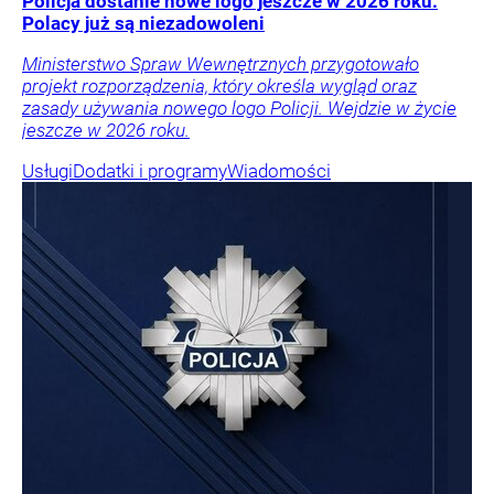
Policja dostanie nowe logo jeszcze w 2026 roku.
Polacy już są niezadowoleni
Ministerstwo Spraw Wewnętrznych przygotowało
projekt rozporządzenia, który określa wygląd oraz
zasady używania nowego logo Policji. Wejdzie w życie
jeszcze w 2026 roku.
Usługi
Dodatki i programy
Wiadomości