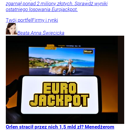
zgarnął ponad 2 miliony złotych. Sprawdź wyniki
ostatniego losowania Eurojackpot.
Twój portfel
Firmy i rynki
Beata Anna
Święcicka
Orlen stracił przez nich 1,5 mld zł? Menedżerom