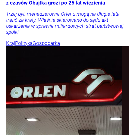
z czasów Obajtka grozi po 25 lat więzienia
Trzej byli menedżerowie Orlenu mogą na długie lata
trafić za kraty. Właśnie skierowano do sądu akt
oskarżenia w sprawie miliardowych strat państwowej
spółki.
Kraj
Polityka
Gospodarka