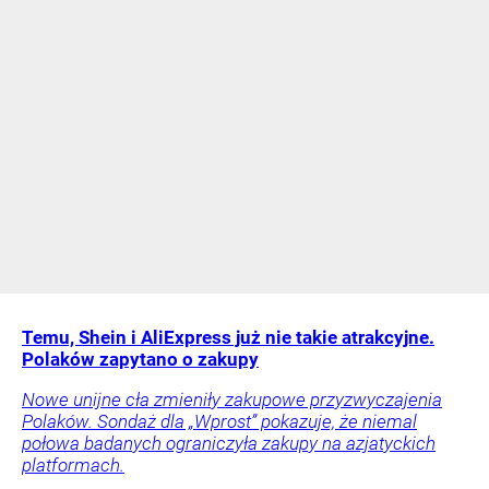
Temu, Shein i AliExpress już nie takie atrakcyjne.
Polaków zapytano o zakupy
Nowe unijne cła zmieniły zakupowe przyzwyczajenia
Polaków. Sondaż dla „Wprost” pokazuje, że niemal
połowa badanych ograniczyła zakupy na azjatyckich
platformach.