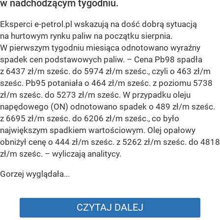
w nadchodzącym tygodniu.
Eksperci e-petrol.pl wskazują na dość dobrą sytuacją
na hurtowym rynku paliw na początku sierpnia.
W pierwszym tygodniu miesiąca odnotowano wyraźny
spadek cen podstawowych paliw. –
Cena Pb98 spadła
z 6437 zł/m sześc. do 5974 zł/m sześc., czyli o 463 zł/m
sześc. Pb95 potaniała o 464 zł/m sześc. z poziomu 5738
zł/m sześc. do 5273 zł/m sześc. W przypadku oleju
napędowego (ON) odnotowano spadek o 489 zł/m sześc.
z 6695 zł/m sześc. do 6206 zł/m sześc., co było
największym spadkiem wartościowym. Olej opałowy
obniżył cenę o 444 zł/m sześc. z 5262 zł/m sześc. do 4818
zł/m sześc.
– wyliczają analitycy.
Gorzej wyglądała...
CZYTAJ DALEJ