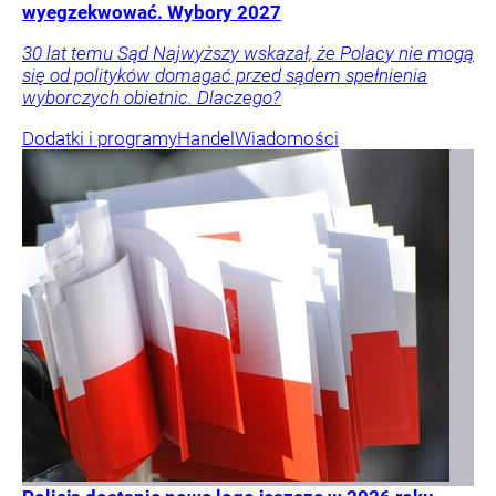
wyegzekwować. Wybory 2027
30 lat temu Sąd Najwyższy wskazał, że Polacy nie mogą
się od polityków domagać przed sądem spełnienia
wyborczych obietnic. Dlaczego?
Dodatki i programy
Handel
Wiadomości