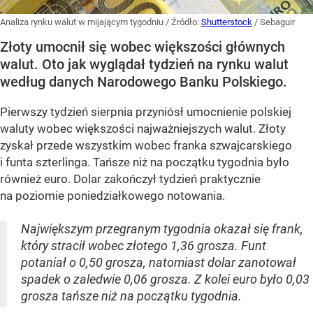
Analiza rynku walut w mijającym tygodniu
/ Źródło:
Shutterstock
/
Sebaguir
Złoty umocnił się wobec większości głównych
walut. Oto jak wyglądał tydzień na rynku walut
według danych Narodowego Banku Polskiego.
Pierwszy tydzień sierpnia przyniósł umocnienie polskiej
waluty wobec większości najważniejszych walut. Złoty
zyskał przede wszystkim wobec franka szwajcarskiego
i funta szterlinga. Tańsze niż na początku tygodnia było
również euro. Dolar zakończył tydzień praktycznie
na poziomie poniedziałkowego notowania.
Największym przegranym tygodnia okazał się frank,
który stracił wobec złotego 1,36 grosza. Funt
potaniał o 0,50 grosza, natomiast dolar zanotował
spadek o zaledwie 0,06 grosza. Z kolei euro było 0,03
grosza tańsze niż na początku tygodnia.