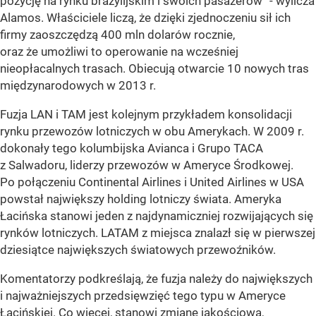
pozycję na rynku brazylijskim i swoich pasażerów” - wylicza
Alamos. Właściciele liczą, że dzięki zjednoczeniu sił ich
firmy zaoszczędzą 400 mln dolarów rocznie,
oraz że umożliwi to operowanie na wcześniej
nieopłacalnych trasach. Obiecują otwarcie 10 nowych tras
międzynarodowych w 2013 r.
Fuzja LAN i TAM jest kolejnym przykładem konsolidacji
rynku przewozów lotniczych w obu Amerykach. W 2009 r.
dokonały tego kolumbijska Avianca i Grupo TACA
z Salwadoru, liderzy przewozów w Ameryce Środkowej.
Po połączeniu Continental Airlines i United Airlines w USA
powstał największy holding lotniczy świata. Ameryka
Łacińska stanowi jeden z najdynamiczniej rozwijających się
rynków lotniczych. LATAM z miejsca znalazł się w pierwszej
dziesiątce największych światowych przewoźników.
Komentatorzy podkreślają, że fuzja należy do największych
i najważniejszych przedsięwzięć tego typu w Ameryce
Łacińskiej. Co więcej, stanowi zmianę jakościową,