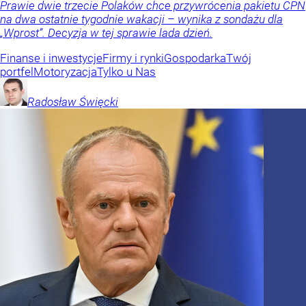
Prawie dwie trzecie Polaków chce przywrócenia pakietu CPN
na dwa ostatnie tygodnie wakacji – wynika z sondażu dla
„Wprost”. Decyzja w tej sprawie lada dzień.
Finanse i inwestycje
Firmy i rynki
Gospodarka
Twój
portfel
Motoryzacja
Tylko u Nas
Radosław
Święcki