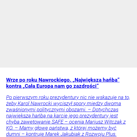
Wrze po roku Nawrockiego. „Największa hańba”
kontra „Cała Europa nam go zazdrości”
Po pierwszym roku prezydentury nic nie wskazuje na to,
żeby Karol Nawrocki wyciszył spory między dwoma
zwaśnionymi politycznymi obozami. – Dotychczas
największą hańbą na karcie jego prezydentury jest
chyba zawetowanie SAFE – ocenia Mariusz Witczak z
KO. – Mamy głowę państwa, z której możemy być
dumni – kontruje Marek Jakubiak z Rozwoju Plus.