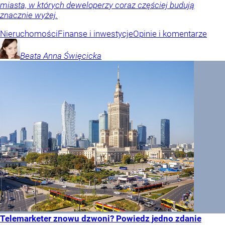
miasta, w których deweloperzy coraz częściej budują
znacznie wyżej.
Nieruchomości
Finanse i inwestycje
Opinie i komentarze
Beata Anna
Święcicka
Telemarketer znowu dzwoni? Powiedz jedno zdanie