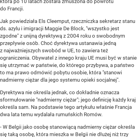
która po 10 latach została zmuszona do powrotu
do Francji.
Jak powiedziała Els Cleemput, rzeczniczka sekretarz stanu
ds. azylu i imigracji Maggie De Block, "wszystko jest
zgodne" z unijną dyrektywą z 2004 roku o swobodnym
przepływie osób. Choć dyrektywa ustanawia jedną
z najważniejszych swobód w UE, to zawiera też
ograniczenia. Obywatel z innego kraju UE musi być w stanie
się utrzymać w państwie, do którego przybywa, a państwo
to ma prawo odmówić pobytu osobie, która "stanowi
nadmierny ciężar dla jego systemu opieki socjalnej".
Dyrektywa nie określa jednak, co dokładnie oznacza
sformułowanie "nadmierny ciężar"; jego definicję każdy kraj
określa sam. Na podstawie tego artykułu właśnie Francja
dwa lata temu wydalała rumuńskich Romów.
- W Belgii jako osobę stanowiącą nadmierny ciężar określa
się taką osobę, która mieszka w Belgii nie dłużej niż trzy