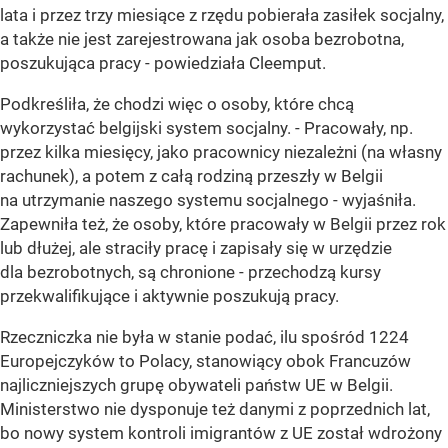
lata i przez trzy miesiące z rzędu pobierała zasiłek socjalny,
a także nie jest zarejestrowana jak osoba bezrobotna,
poszukująca pracy - powiedziała Cleemput.
Podkreśliła, że chodzi więc o osoby, które chcą
wykorzystać belgijski system socjalny. - Pracowały, np.
przez kilka miesięcy, jako pracownicy niezależni (na własny
rachunek), a potem z całą rodziną przeszły w Belgii
na utrzymanie naszego systemu socjalnego - wyjaśniła.
Zapewniła też, że osoby, które pracowały w Belgii przez rok
lub dłużej, ale straciły pracę i zapisały się w urzędzie
dla bezrobotnych, są chronione - przechodzą kursy
przekwalifikujące i aktywnie poszukują pracy.
Rzeczniczka nie była w stanie podać, ilu spośród 1224
Europejczyków to Polacy, stanowiący obok Francuzów
najliczniejszych grupę obywateli państw UE w Belgii.
Ministerstwo nie dysponuje też danymi z poprzednich lat,
bo nowy system kontroli imigrantów z UE został wdrożony