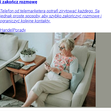
i zakończ rozmowę
Telefon od telemarketera potrafi zirytować każdego. Są
jednak proste sposoby, aby szybko zakończyć rozmowę i
ograniczyć kolejne kontakty.
Handel
Porady