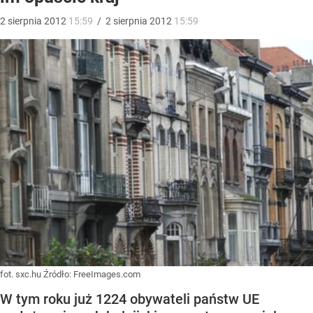
2
sierpnia
2012
15:59
/
2
sierpnia
2012
15:59
fot. sxc.hu
Źródło:
FreeImages.com
W tym roku już 1224 obywateli państw UE