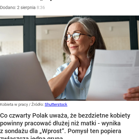
Dodano:
2
sierpnia
8:36
Kobieta w pracy
/ Źródło:
Shutterstock
Co czwarty Polak uważa, że bezdzietne kobiety
powinny pracować dłużej niż matki - wynika
z sondażu dla „Wprost”. Pomysł ten popiera
zwłaszcza jedna grupa.