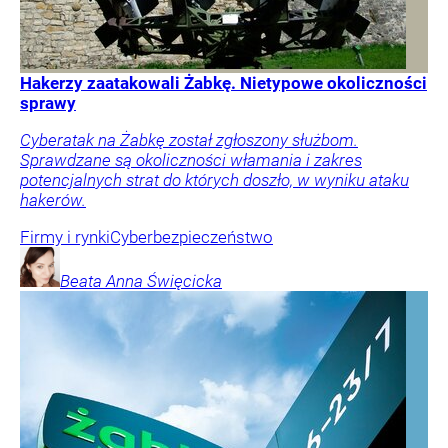
Hakerzy zaatakowali Żabkę. Nietypowe okoliczności
sprawy
Cyberatak na Żabkę został zgłoszony służbom.
Sprawdzane są okoliczności włamania i zakres
potencjalnych strat do których doszło, w wyniku ataku
hakerów.
Firmy i rynki
Cyberbezpieczeństwo
Beata Anna
Święcicka