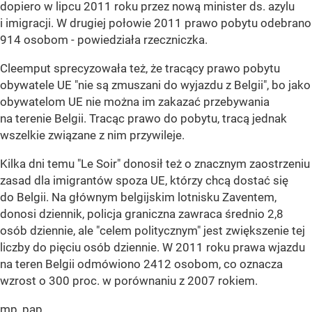
dopiero w lipcu 2011 roku przez nową minister ds. azylu
i imigracji. W drugiej połowie 2011 prawo pobytu odebrano
914 osobom - powiedziała rzeczniczka.
Cleemput sprecyzowała też, że tracący prawo pobytu
obywatele UE "nie są zmuszani do wyjazdu z Belgii", bo jako
obywatelom UE nie można im zakazać przebywania
na terenie Belgii. Tracąc prawo do pobytu, tracą jednak
wszelkie związane z nim przywileje.
Kilka dni temu "Le Soir" donosił też o znacznym zaostrzeniu
zasad dla imigrantów spoza UE, którzy chcą dostać się
do Belgii. Na głównym belgijskim lotnisku Zaventem,
donosi dziennik, policja graniczna zawraca średnio 2,8
osób dziennie, ale "celem politycznym" jest zwiększenie tej
liczby do pięciu osób dziennie. W 2011 roku prawa wjazdu
na teren Belgii odmówiono 2412 osobom, co oznacza
wzrost o 300 proc. w porównaniu z 2007 rokiem.
mp, pap