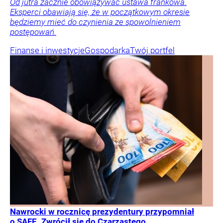
Od jutra zacznie obowiązywać ustawa frankowa.
Eksperci obawiają się, że w początkowym okresie
będziemy mieć do czynienia ze spowolnieniem
postępowań.
Finanse i inwestycje
Gospodarka
Twój portfel
Nawrocki w rocznicę prezydentury przypomniał
o SAFE. Zwrócił się do Czarzastego