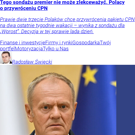
Tego sondażu premier nie może zlekceważyć. Polacy
o przywróceniu CPN
Prawie dwie trzecie Polaków chce przywrócenia pakietu CPN
na dwa ostatnie tygodnie wakacji – wynika z sondażu dla
„Wprost”. Decyzja w tej sprawie lada dzień.
Finanse i inwestycje
Firmy i rynki
Gospodarka
Twój
portfel
Motoryzacja
Tylko u Nas
Radosław
Święcki