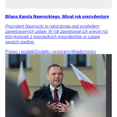
Bilans Karola Nawrockiego. Minął rok prezydentury
Prezydent Nawrocki to rekordzista pod względem
zawetowanych ustaw. W rok zawetował ich więcej niż
którykolwiek z poprzednich prezydentów w czasie
swoich rządów.
Prawo i podatki
Dodatki i programy
Wiadomości