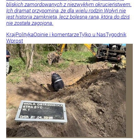
bliskich zamordowanych z niezwykłym okrucieństwem.
Ich dramat przypomina, że dla wielu rodzin Wołyń nie
jest historią zamkniętą, lecz bolesną raną, która do dziś
nie została zagojona.
Kraj
Polityka
Opinie i komentarze
Tylko u Nas
Tygodnik
Wprost