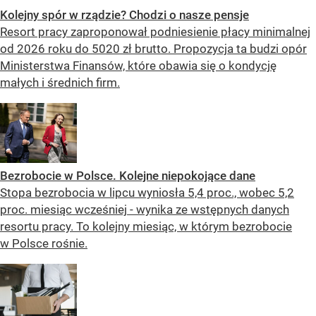
Kolejny spór w rządzie? Chodzi o nasze pensje
Resort pracy zaproponował podniesienie płacy minimalnej
od 2026 roku do 5020 zł brutto. Propozycja ta budzi opór
Ministerstwa Finansów, które obawia się o kondycję
małych i średnich firm.
Bezrobocie w Polsce. Kolejne niepokojące dane
Stopa bezrobocia w lipcu wyniosła 5,4 proc., wobec 5,2
proc. miesiąc wcześniej - wynika ze wstępnych danych
resortu pracy. To kolejny miesiąc, w którym bezrobocie
w Polsce rośnie.