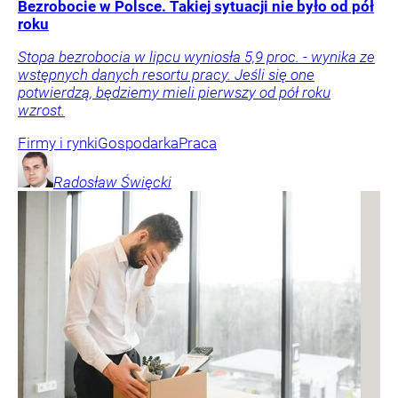
Bezrobocie w Polsce. Takiej sytuacji nie było od pół
roku
Stopa bezrobocia w lipcu wyniosła 5,9 proc. - wynika ze
wstępnych danych resortu pracy. Jeśli się one
potwierdzą, będziemy mieli pierwszy od pół roku
wzrost.
Firmy i rynki
Gospodarka
Praca
Radosław
Święcki