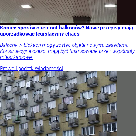
Koniec sporów o remont balkonów? Nowe przepisy mają
uporządkować legislacyjny chaos
Balkony w blokach mogą zostać objęte nowymi zasadami.
Konstrukcyjne części mają być finansowane przez wspólnoty
mieszkaniowe.
Prawo i podatki
Wiadomości