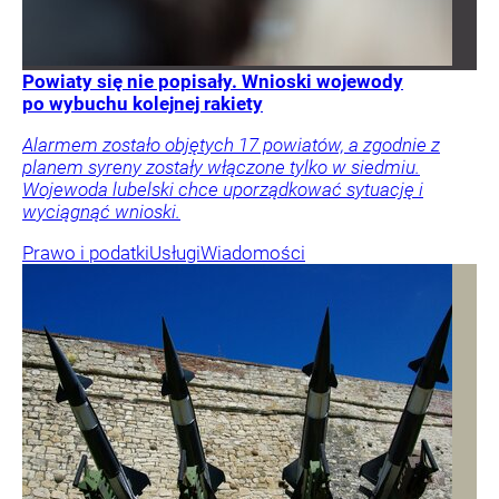
Powiaty się nie popisały. Wnioski wojewody
po wybuchu kolejnej rakiety
Alarmem zostało objętych 17 powiatów, a zgodnie z
planem syreny zostały włączone tylko w siedmiu.
Wojewoda lubelski chce uporządkować sytuację i
wyciągnąć wnioski.
Prawo i podatki
Usługi
Wiadomości