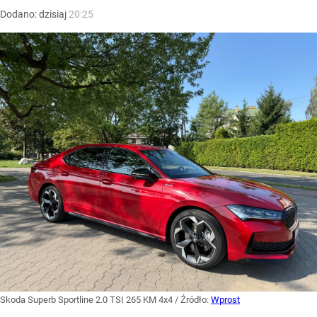
Dodano:
dzisiaj
20:25
Skoda Superb Sportline 2.0 TSI 265 KM 4x4
/ Źródło:
Wprost