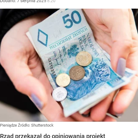
Dodano:
7
sierpnia
2025
8:20
Pieniądze
Źródło:
Shutterstock
Rząd przekazał do opiniowania projekt