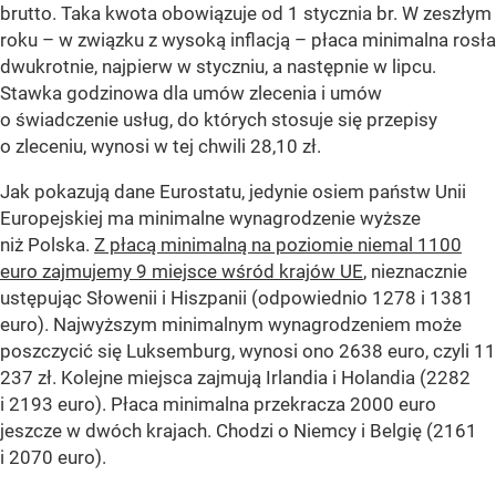
brutto. Taka kwota obowiązuje od 1 stycznia br. W zeszłym
roku – w związku z wysoką inflacją – płaca minimalna rosła
dwukrotnie, najpierw w styczniu, a następnie w lipcu.
Stawka godzinowa dla umów zlecenia i umów
o świadczenie usług, do których stosuje się przepisy
o zleceniu, wynosi w tej chwili 28,10 zł.
Jak pokazują dane Eurostatu, jedynie osiem państw Unii
Europejskiej ma minimalne wynagrodzenie wyższe
niż Polska.
Z płacą minimalną na poziomie niemal 1100
euro zajmujemy 9 miejsce wśród krajów UE
, nieznacznie
ustępując Słowenii i Hiszpanii (odpowiednio 1278 i 1381
euro). Najwyższym minimalnym wynagrodzeniem może
poszczycić się Luksemburg, wynosi ono 2638 euro, czyli 11
237 zł. Kolejne miejsca zajmują Irlandia i Holandia (2282
i 2193 euro). Płaca minimalna przekracza 2000 euro
jeszcze w dwóch krajach. Chodzi o Niemcy i Belgię (2161
i 2070 euro).