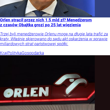
Orlen stracił przez nich 1,5 mld zł? Menedżerom
z czasów Obajtka grozi po 25 lat więzienia
Trzej byli menedżerowie Orlenu mogą na długie lata trafić za
kraty. Właśnie skierowano do sądu akt oskarżenia w sprawie
miliardowych strat państwowej spółki.
Kraj
Polityka
Gospodarka