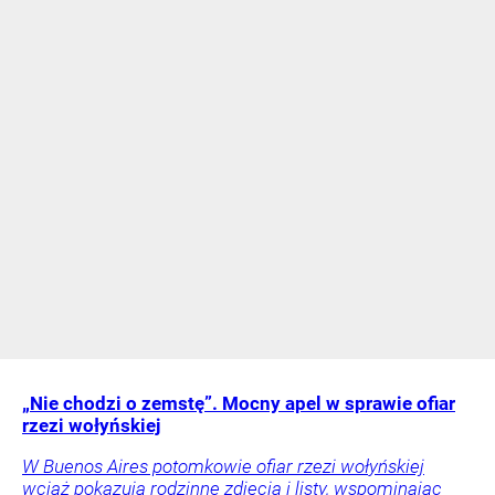
„Nie chodzi o zemstę”. Mocny apel w sprawie ofiar
rzezi wołyńskiej
W Buenos Aires potomkowie ofiar rzezi wołyńskiej
wciąż pokazują rodzinne zdjęcia i listy, wspominając