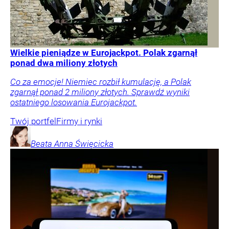
Wielkie pieniądze w Eurojackpot. Polak zgarnął
ponad dwa miliony złotych
Co za emocje! Niemiec rozbił kumulację, a Polak
zgarnął ponad 2 miliony złotych. Sprawdź wyniki
ostatniego losowania Eurojackpot.
Twój portfel
Firmy i rynki
Beata Anna
Święcicka