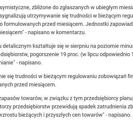
symistyczne, zbliżone do zgłaszanych w ubiegłym miesią
 sygnalizują utrzymywanie się trudności w bieżącym re
o formułowanych przed miesiącem. Jednostki zapowiada
iesiącem" - napisano w komentarzu.
 detalicznym kształtuje się w sierpniu na poziomie minu
dsiębiorstw, pogorszenie 19 proc. (w lipcu odpowiednio 1
mianie" - napisano.
nie się trudności w bieżącym regulowaniu zobowiązań fi
anych przed miesiącem.
zapasów towarów, w związku z tym przedsiębiorcy planuj
rzy przedsiębiorstw przewidują spadek zatrudnienia zb
wzrostu bieżących i przyszłych cen towarów" - napisano.