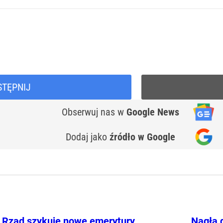
STĘPNIJ
Obserwuj nas
w
Google News
Dodaj jako
źródło w Google
Rząd szykuje nowe emerytury.
Nagła 