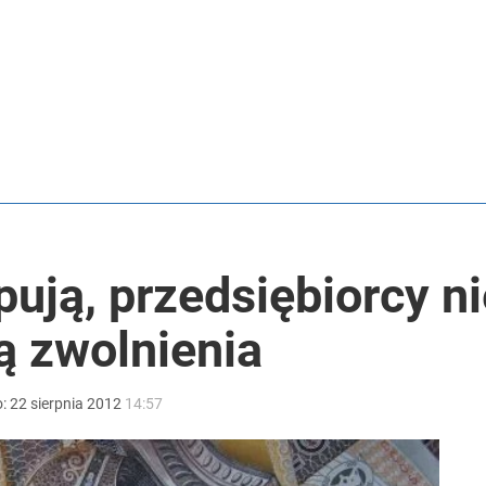
z. Notariusz pobierze nie tylko taksę
tki zgłoszeń w trzy dni
anipulują cenami nad morzem
pują, przedsiębiorcy n
ą zwolnienia
o:
22
sierpnia
2012
14:57