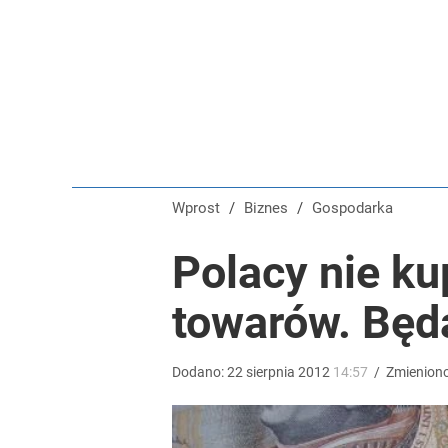
Przepisanie mieszkania kosztuje więcej, niż myślis
dodaj
Umowy zlecenia i B2B pod lupą. PIP dostała dziesią
dodaj
Wprost
/
Biznes
/
Gospodarka
Tajemnica paragonów grozy. Tak restauratorzy m
Polacy nie ku
towarów. Będ
5
Dodano:
22
sierpnia
2012
14:57
/
Zmienion