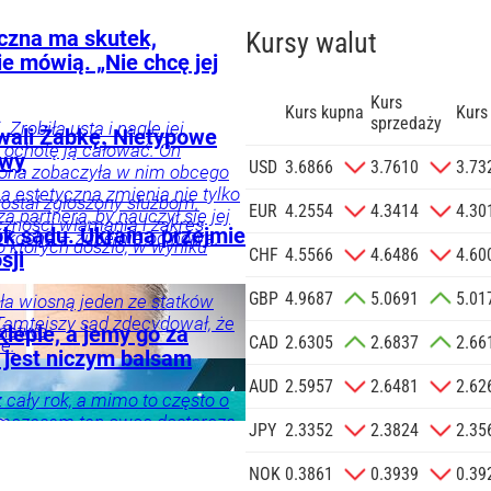
czna ma skutek,
Kursy walut
ie mówią. „Nie chcę jej
Kurs
Kurs kupna
Kurs
sprzedaży
 Zrobiła usta i nagle jej
wali Żabkę. Nietypowe
ć ochotę ją całować. On
awy
zgodę na
USD
3.6866
3.7610
3.73
żona zobaczyła w nim obcego
 na podany
 estetyczna zmienia nie tylko
ostał zgłoszony służbom.
informacji
EUR
4.2554
4.3414
4.30
 partnera, by nauczył się jej
zności włamania i zakres
Agencji
 sądu. Ukraina przejmie
o kocha – zupełnie od nowa.
o których doszło, w wyniku
Reklamowej
CHF
4.5566
4.6486
4.60
sji
 o.o. w imieniu
GBP
4.9687
5.0691
5.01
a zlecenie jej
ogia
Życie
Tylko
a wiosną jeden ze statków
i. Tamtejszy sąd zdecydował, że
znesowych.
eństwo
lepie, a jemy go za
CAD
2.6305
2.6837
2.66
e.
a jest niczym balsam
 SIĘ
AUD
2.5957
2.6481
2.62
 cały rok, a mimo to często o
podarka
mczasem ten owoc dostarcza
JPY
2.3352
2.3824
2.35
i może wspierać organizm
NOK
0.3861
0.3939
0.39