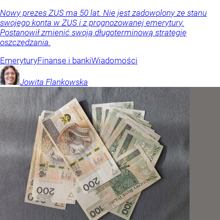
Nowy prezes ZUS ma 50 lat. Nie jest zadowolony ze stanu
swojego konta w ZUS i z prognozowanej emerytury.
Postanowił zmienić swoją długoterminową strategię
oszczędzania.
Emerytury
Finanse i banki
Wiadomości
Jowita
Flankowska