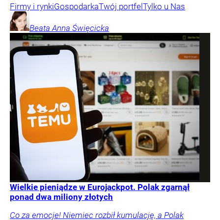
Firmy i rynki
Gospodarka
Twój portfel
Tylko u Nas
Beata Anna
Święcicka
Wielkie pieniądze w Eurojackpot. Polak zgarnął
ponad dwa miliony złotych
Co za emocje! Niemiec rozbił kumulację, a Polak