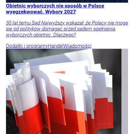
Obietnic wyborczych nie sposób w Polsce
wyegzekwować. Wybory 2027
30 lat temu Sąd Najwyższy wskazał, że Polacy nie mogą
się od polityków domagać przed sądem spełnienia
wyborczych obietnic. Dlaczego?
Dodatki i programy
Handel
Wiadomości