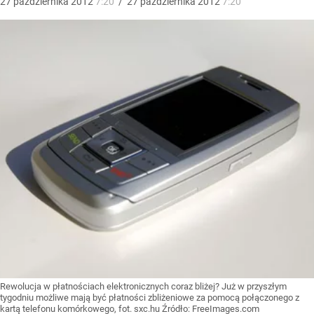
27
października
2012
7:20
/
27
października
2012
7:20
Rewolucja w płatnościach elektronicznych coraz bliżej? Już w przyszłym
tygodniu możliwe mają być płatności zbliżeniowe za pomocą połączonego z
kartą telefonu komórkowego, fot. sxc.hu
Źródło:
FreeImages.com