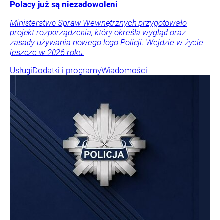
Polacy już są niezadowoleni
Ministerstwo Spraw Wewnętrznych przygotowało
projekt rozporządzenia, który określa wygląd oraz
zasady używania nowego logo Policji. Wejdzie w życie
jeszcze w 2026 roku.
Usługi
Dodatki i programy
Wiadomości