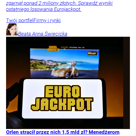
zgarnął ponad 2 miliony złotych. Sprawdź wyniki
ostatniego losowania Eurojackpot.
Twój portfel
Firmy i rynki
Beata Anna
Święcicka
Orlen stracił przez nich 1,5 mld zł? Menedżerom