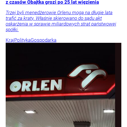
z czasów Obajtka grozi po 25 lat więzienia
Trzej byli menedżerowie Orlenu mogą na długie lata
trafić za kraty. Właśnie skierowano do sądu akt
oskarżenia w sprawie miliardowych strat państwowej
spółki.
Kraj
Polityka
Gospodarka