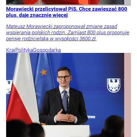
Morawiecki przelicytował PiS. Chce zawieszać 800
plus, daje znacznie więcej
Mateusz Morawiecki zaproponował zmianę zasad
wspierania polskich rodzin. Zamiast 800 plus proponuje
pensję rodzicielską w wysokości 3600 zł.
Kraj
Polityka
Gospodarka