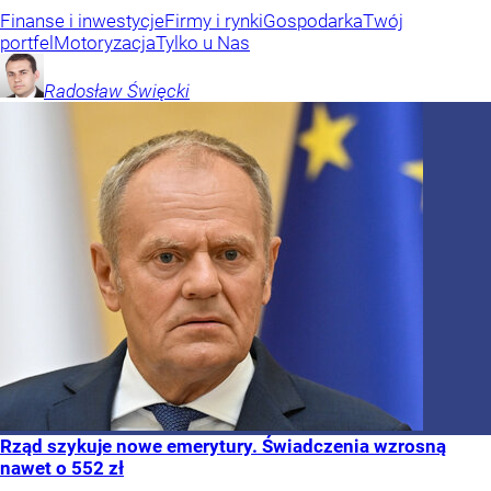
Finanse i inwestycje
Firmy i rynki
Gospodarka
Twój
portfel
Motoryzacja
Tylko u Nas
Radosław
Święcki
Rząd szykuje nowe emerytury. Świadczenia wzrosną
nawet o 552 zł