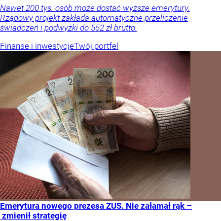
Nawet 200 tys. osób może dostać wyższe emerytury.
Rządowy projekt zakłada automatyczne przeliczenie
świadczeń i podwyżki do 552 zł brutto.
Finanse i inwestycje
Twój portfel
Emerytura nowego prezesa ZUS. Nie załamał rąk –
zmienił strategię