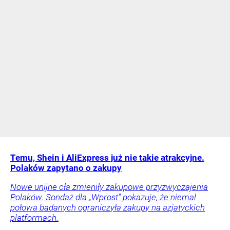
Temu, Shein i AliExpress już nie takie atrakcyjne.
Polaków zapytano o zakupy
Nowe unijne cła zmieniły zakupowe przyzwyczajenia
Polaków. Sondaż dla „Wprost” pokazuje, że niemal
połowa badanych ograniczyła zakupy na azjatyckich
platformach.