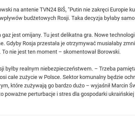
wski na antenie TVN24 BiŚ, "Putin nie zakręci Europie 
 wpływów budżetowych Rosji. Taka decyzja byłaby samo
gaz jest omijany. Tu jest delikatna gra. Nowe technolo
e. Gdyby Rosja przestała je otrzymywać musiałaby zmnie
a. To nie jest ten moment – skomentował Borowski.
osji byłby realnym niebezpieczeństwem. – Trzeba pami
nosi całe zużycie w Polsce. Sektor komunalny będzie ochr
ym, które zużywają go bardzo dużo – wyjaśnił Marcin Św
 poważne perturbacje i stres dla gospodarki ukraińskiej