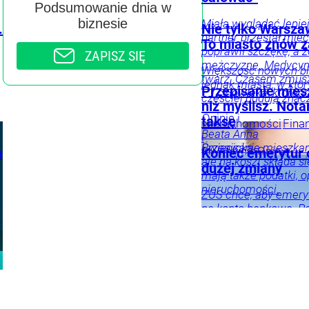
Podsumowanie dnia w
biznesie
Miała wyglądać lepiej.
.
Nie tylko Warsza
partner przestał mie
To miasto znów 
Wyrażam 
poprawił szczękę, a 
ZAPISZ SIĘ
otrzymywanie
mężczyznę. Medycyna
Większość nowych bl
adres e-mail 
twarz. Czasem zmusza
jednak miasta, w któ
handlowej od 
Przepisanie mies
– i człowieka, któreg
częściej budują znac
Wydawniczo-
niż myślisz. Nota
„Wprost” sp. z
Opinie i
taksę
Nieruchomości
Fina
komentarze
własnym lub n
Psychol
Beata Anna
i
u Nas
Tygodnik
Partnerów bi
Święcicka
Przepisanie mieszkan
inwestycje
Opinie
e
Koniec emerytur 
m
Wprost
ale na koszt składa si
i komentarze
dużej zmiany
mają także podatki, 
ZAPISZ
nieruchomości.
ZUS chce, aby emerytu
na konto bankowe. P
Twój
oszczędności, ale eks
portfel
Poradnik
problemami części s
Emerytury
Renty i
w
zasiłki
Wiadomości
y